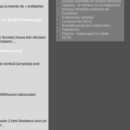
Eŭropa aŭtoritato pri nutrad-sekureco
Japanio : la morteco ĉe la maljunuloj
 la kreinto de « trolfabriko
preskaŭ triobliĝis proksime de
Fukuŝimo
5 kameraoj rompitaj
n en Sankt-Peterburgo,
La insulo de l'floroj
Kvardek jarojn por malkonstrui
Fukuŝimon.
Francio : maldungoj ĉe Leĵabi
Societo) havas kiel oficialan
ACTA
istadon....
anifestacioj
jn kontraŭ ĵurnalistoj post
8/06/usono-labourstart-
parto-2.html Neebleco eniri en
...