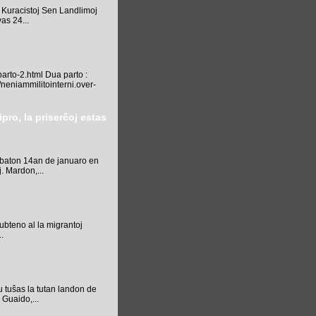
 Kuracistoj Sen Landlimoj
as 24...
arto-2.html Dua parto :
/neniammilitointerni.over-
pro, la priserĉoj estas
abaton 14an de januaro en
. Mardon,...
subteno al la migrantoj
.
 tuŝas la tutan landon de
Guaido,...