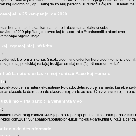
on kaj Kolombion, ktp… miloj da koleraj personoj surstratiĝis ĉi-jare… Ili havis mal
kcesoj el la 25 kampanjoj de 2020
estas homaj rajtoj. Lastaj kampanjoj de Labourstart alklaku ĉi-sube :
news/index2019.php?langcode=eo kaj ĉi-sube : http://neniammilitointerni.over-
ampanjo/ Alĝerio, majo...
j kaj legomoj plej infektitaj
o
)
idoj tiel, kiel oni ĝin konas (insekticidoj, fungicidoj kaj herbicidoj) komencis dum l
ma kaj multaj pesticidaj restaĵoj troviĝas en niaj nutraĵoj. Ni memoru ke laŭ...
ntraŭ la naturo estas krimoj kontraŭ Paco kaj Homaro
ado
)
protektado de nia natura ekosistemo Poluado, detruado de nia medio kaj elĉerpado
mas ekocido la detruadon de ekosistemoj, parte aŭ tute. Ĉia vivo sur tero, nia pac
Fukuŝimo – tria parto : la veneninta vivo
o
)
itointerni.over-blog.com/2014/06/japanio-raportajo-pri-fukusimo-unua-parto-2.html
ver-blog.com/2014/06/japanio-raportajo-pri-fukusimo-dua-parto.html Ĉirkaŭ la centra
abrikon » de desinformado