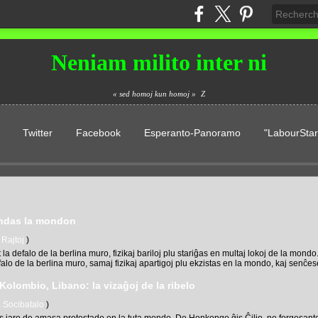
Neniam milito inter ni
« sed homoj kun homoj »
Z
Twitter
Facebook
Esperanto-Panoramo
"LabourStar
vundas la mondon
Rajtoj
)
 la defalo de la berlina muro, fizikaj bariloj plu stariĝas en multaj lokoj de la mond
falo de la berlina muro, samaj fizikaj apartigoj plu ekzistas en la mondo, kaj senĉese
Kolombio, Libano: la vizaĝoj de la ribelo
Socibatalo
)
s jaro de amasa protestado en la tuta mondo. De Honkongo ĝis Ĉilio, ne forgesante