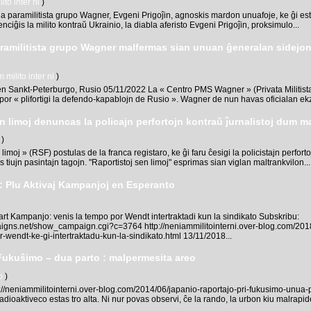
to inter ni
)
a paramilitista grupo Wagner, Evgeni Prigoĵin, agnoskis mardon unuafoje, ke ĝi estas
ciĝis la milito kontraŭ Ukrainio, la diabla aferisto Evgeni Prigoĵin, proksimulo...
paramilitista grupo Wagner malfermas sian unuan ĝeneralan sidejo
milito inter ni
)
Sankt-Peterburgo, Rusio 05/11/2022 La « Centro PMS Wagner » (Privata Militista 
 por « plifortigi la defendo-kapablojn de Rusio ». Wagner de nun havas oficialan ekz
en limoj denuncas la policajn perfortojn kontraŭ ĵurnalistoj dum m
)
imoj » (RSF) postulas de la franca registaro, ke ĝi faru ĉesigi la policistajn perforto
is tiujn pasintajn tagojn. "Raportistoj sen limoj" esprimas sian viglan maltrankvilon...
: Plu Aktivaj Kampanjoj en Esperanto
t Kampanjo: venis la tempo por Wendt intertraktadi kun la sindikato Subskribu:
aigns.net/show_campaign.cgi?c=3764 http://neniammilitointerni.over-blog.com/201
wendt-ke-gi-intertraktadu-kun-la-sindikato.html 13/11/2018...
 Fukuŝimo – dua parto : malpermesita areo
o
)
://neniammilitointerni.over-blog.com/2014/06/japanio-raportajo-pri-fukusimo-unua-
dioaktiveco estas tro alta. Ni nur povas observi, ĉe la rando, la urbon kiu malrapide