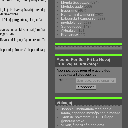
Monda Socibatalo
(984)
Medidetruado
(566)
oj kaj de diversaj batalaj movadoj,
Esperanto
(467)
an de novembro.
Neniam milito inter ni
(363)
Labourstart Kampanjo
(238)
 difektaĵoj organizitaj, kiuj utilas
medidefendo
(168)
Sandetruado
(143)
 favoras socian klason malplimultan
Aktualaĵoj
(114)
 neleĝa ŝuldo.
Kronviruso
(77)
favore al la popolaj interesoj. Tiu
 popoloj fronte al la politikistoj,
Abonu Por Scii Pri La Novaj
Publikigitaj Artikoloj :
Abonnez-vous pour être averti des
nouveaux articles publiés.
Email
Videaĵoj
Japanio : memorinda tago por la
lando, esperiga mesaĝo por la mondo
14an de novembro 2012 : Eŭropa
ĝenerala striko
Vukan, ĉina vilaĝo ribelema