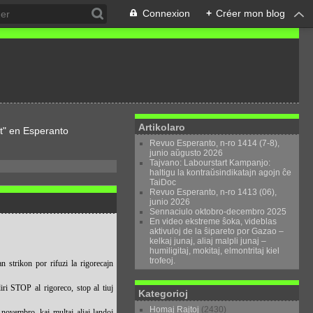
Connexion
+
Créer mon blog
Artikolaro
t" en Esperanto
Revuo Esperanto, n-ro 1414 (7-8),
junio aŭgusto 2026
Tajvano: Labourstart Kampanjo:
haltigu la kontraŭsindikatajn agojn ĉe
TaiDoc
Revuo Esperanto, n-ro 1413 (06),
junio 2026
Sennaciulo oktobro-decembro 2025
En video ekstreme ŝoka, videblas
aktivuloj de la ŝipareto por Gazao –
kelkaj junaj, aliaj malpli junaj –
humiligitaj, mokitaj, elmontritaj kiel
trofeoj.
 strikon por rifuzi la rigorecajn
iri STOP al rigoreco, stop al tiuj
Kategorioj
Homaj Rajtoj
(2430)
 novembro, kaj multaj aliaj landoj