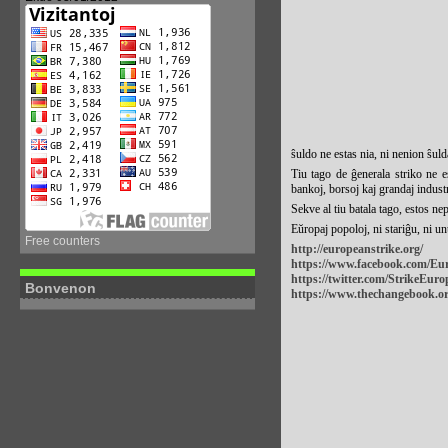
ŝuldo ne estas nia, ni nenion ŝul
Tiu tago de ĝenerala striko ne e
bankoj, borsoj kaj grandaj industri
Sekve al tiu batala tago, estos n
Eŭropaj popoloj, ni
stariĝu
, ni u
Free counters
http://europeanstrike.org/
https://www.facebook.com/Eu
https://twitter.com/StrikeEur
Bonvenon
https://www.thechangebook.or