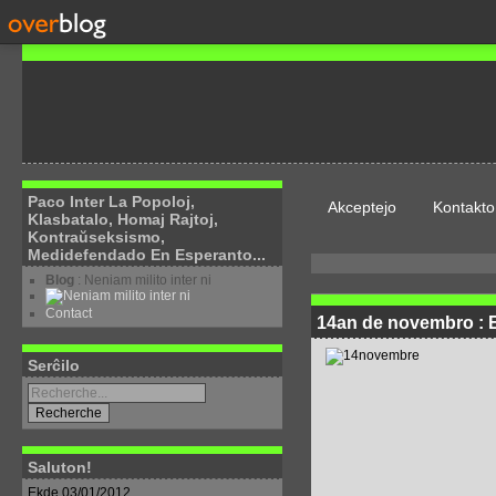
Paco Inter La Popoloj,
Akceptejo
Kontakto
Klasbatalo, Homaj Rajtoj,
Kontraŭseksismo,
Medidefendado En Esperanto...
Blog
: Neniam milito inter ni
Contact
14an de novembro : E
Serĉilo
Saluton!
Ekde 03/01/2012