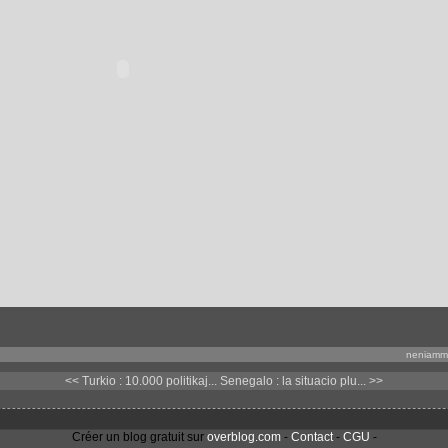
neniammil
<< Turkio : 10.000 politikaj...
Senegalo : la situacio plu... >>
Créer un blog gratuit sur
overblog.com
-
Contact
-
CGU
-