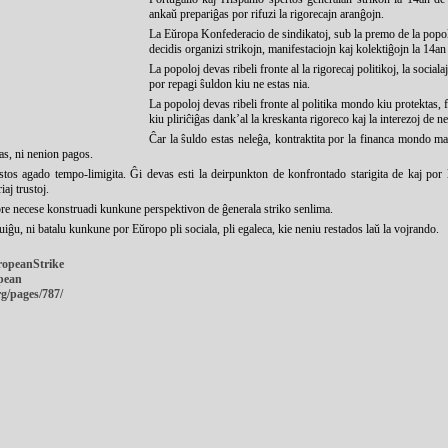
ankaŭ prepariĝas por rifuzi la rigorecajn aranĝojn.
La Eŭropa Konfederacio de sindikatoj, sub la premo de la popol
decidis organizi strikojn, manifestaciojn kaj kolektiĝojn la 14
La popoloj devas ribeli fronte al la rigorecaj politikoj, la socialaj
por repagi ŝuldon kiu ne estas nia.
La popoloj devas ribeli fronte al politika mondo kiu protektas,
kiu pliriĉiĝas dank’al la kreskanta rigoreco kaj la interezoj de
Ĉar la ŝuldo estas neleĝa, kontraktita por la financa mondo mal
das, ni nenion pagos.
stos agado tempo-limigita. Ĝi devas esti la deirpunkton de konfrontado starigita de kaj por la
aj trustoj.
epre necese konstruadi kunkune perspektivon de ĝenerala striko senlima.
nuiĝu, ni batalu kunkune por Eŭropo pli sociala, pli egaleca, kie neniu restados laŭ la vojrando.
ropeanStrike
opean
g/pages/787/