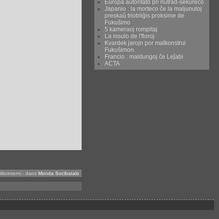
Eŭropa aŭtoritato pri nutrad-sekureco
Japanio : la morteco ĉe la maljunuloj
preskaŭ triobliĝis proksime de
Fukuŝimo
5 kameraoj rompitaj
La insulo de l'floroj
Kvardek jarojn por malkonstrui
Fukuŝimon.
Francio : maldungoj ĉe Leĵabi
ACTA
itointerni
-
dans
Monda Socibatalo