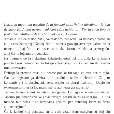
Fakte, la tago tiom atendita de la japanoj estas finfine alveninta : la 5an
de majo 2012, ĉiuj nukleaj reaktoroj estas haltigitaj ! Por la unua fojo de
post 1970. Multaj prifestas tiun nokton en Japanio.
Antaŭ la 11a de marto 2011, 54 reaktoroj funkciis.
14 monatojn poste, ili
ĉiuj estas haltigitaj.
Kelkaj ĉar ili suferis gravajn averiojn kaŭze de la
tertremo, aliaj ĉar ili eniras en normalan fazon de teknika prizorgado,
aliaj ĉar la loĝantaro opozicias.
La traŭmato de la Fukuŝima katastrofo estas tiel profunda ke la japana
popolo faras premon sur la lokajn aŭtoritatojn por ke neniam ili revivos
tiun koŝmardon.
Daŭrigi la premon estas plu necese por ke tiu tago ne estu nur miraĝo.
Ĉar la registaro ja deziras plu produkti nuklean elektron.
Ĝi jam
konsentis pri la ekspluatada refunkciado de pluraj reaktoroj.
Duelo do
ekkomencos inter la loĝantaro kaj la atomenergia industrio.
Tamen, la kontraŭnuklea batalo jam gajnis. Tiu tago estas memorinda ĉar
Japanio ĵus demonstris ke eblas rezigni pri tiu detruiga energio. La tuta
mondo nun scias : ne bezonatas prilumi per kandeloj kiam ni ĉesas
atomenergion !
Ĉu la landoj kiuj persistas en la volo uzadi tiun energion aŭ kiuj sin