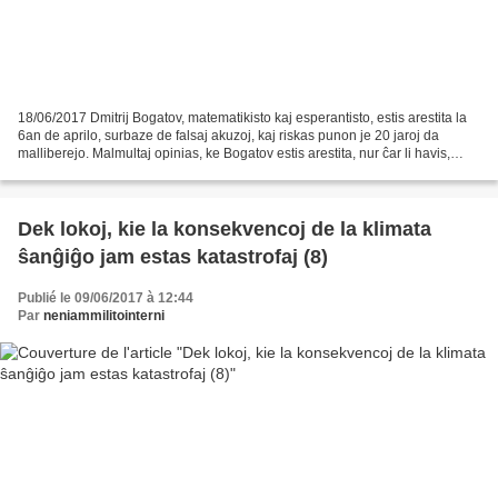
18/06/2017 Dmitrij Bogatov, matematikisto kaj esperantisto, estis arestita la
6an de aprilo, surbaze de falsaj akuzoj, kaj riskas punon je 20 jaroj da
malliberejo. Malmultaj opinias, ke Bogatov estis arestita, nur ĉar li havis,
elirnodon de Tor en sia...
Dek lokoj, kie la konsekvencoj de la klimata
ŝanĝiĝo jam estas katastrofaj (8)
Publié le 09/06/2017 à 12:44
Par
neniammilitointerni