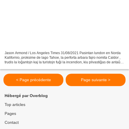
Jason Armond / Los Angeles Times 31/08/2021 Pasintan lundon en Norda
Kalifornio, proksime de lago Tahoe, la perforta arbara fajro nomita Caldor ,
trudis la loĝantojn kaj la turistojn fuĝi la incendion, kiu plivastiĝas de antaŭ
du semajnoj. Ĝi proksimiĝis...
< Page précédente
Page suivante >
Hébergé par Overblog
Top articles
Pages
Contact