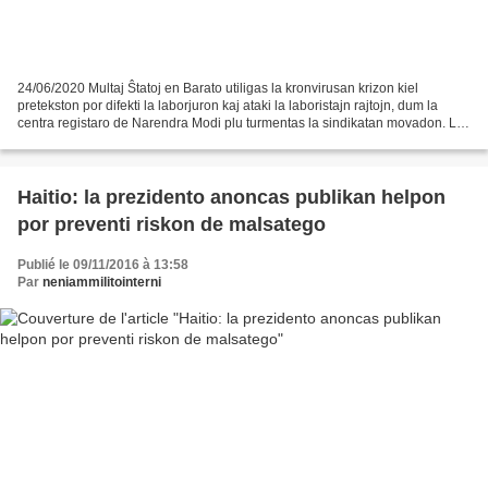
24/06/2020 Multaj Ŝtatoj en Barato utiligas la kronvirusan krizon kiel
pretekston por difekti la laborjuron kaj ataki la laboristajn rajtojn, dum la
centra registaro de Narendra Modi plu turmentas la sindikatan movadon. La
Ŝtatoj Utar-Pradeŝo, Madja-Pradeŝo,...
Haitio: la prezidento anoncas publikan helpon
por preventi riskon de malsatego
Publié le 09/11/2016 à 13:58
Par
neniammilitointerni