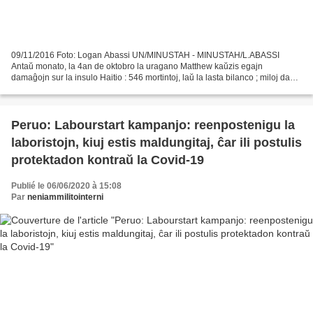
09/11/2016 Foto: Logan Abassi UN/MINUSTAH - MINUSTAH/L.ABASSI
Antaŭ monato, la 4an de oktobro la uragano Matthew kaŭzis egajn
damaĝojn sur la insulo Haitio : 546 mortintoj, laŭ la lasta bilanco ; miloj da
senhejmuloj ; preskaŭ miliardo kaj 700 milionoj...
Peruo: Labourstart kampanjo: reenpostenigu la
laboristojn, kiuj estis maldungitaj, ĉar ili postulis
protektadon kontraŭ la Covid-19
Publié le 06/06/2020 à 15:08
Par
neniammilitointerni