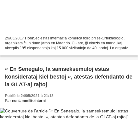
29/03/2017 HomSec estas internacia komerca foiro pri sekurteknologio,
organizata ĉiun duan jaron en Madrido. Ĉi-jare, ĝi okazis en marto, kaj
akceptis 195 eksponantojn kaj 15 000 vizitantojn de 40 landoj. La organizo
de tiu evento ne estis aprezata de...
« En Senegalo, la samseksemuloj estas
konsiderataj kiel bestoj », atestas defendanto de
la GLAT-aj rajtoj
Publié le 24/05/2021 à 21:13
Par
neniammilitointerni