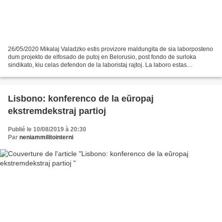
26/05/2020 Mikalaj Valadzko estis provizore maldungita de sia laborposteno
dum projekto de elfosado de putoj en Belorusio, post fondo de surloka
sindikato, kiu celas defendon de la laboristaj rajtoj. La laboro estas
plenuminta de la germana societo Redpath...
Lisbono: konferenco de la eŭropaj
ekstremdekstraj partioj
Publié le 10/08/2019 à 20:30
Par
neniammilitointerni