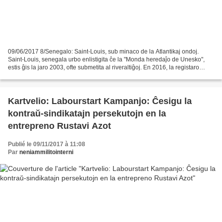
09/06/2017 8/Senegalo: Saint-Louis, sub minaco de la Atlantikaj ondoj.
Saint-Louis, senegala urbo enlistigita ĉe la "Monda heredaĵo de Unesko",
estis ĝis la jaro 2003, ofte submetita al riveraltiĝoj. En 2016, la registaro
anoncis kavigon de kvarmetra...
Kartvelio: Labourstart Kampanjo: Ĉesigu la
kontraŭ-sindikatajn persekutojn en la
entrepreno Rustavi Azot
Publié le 09/11/2017 à 11:08
Par
neniammilitointerni