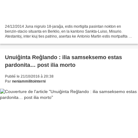
24/12/2014 Juna nigrulo 18-jaraĝa, estis mortigita pasintan nokton en
benzin-stacio situanta en Berklio, en la kantono Sankta-Luiso, Misurio.
Atestantoj, inter kiuj ties patrino, asertas ke Antonio Martin estis mortpafita de
policisto je la 23a horo kaj...
Unuiĝinta Reĝlando : ilia samseksemo estas
pardonita… post ilia morto
Publié le 21/10/2016 à 20:38
Par
neniammilitointerni