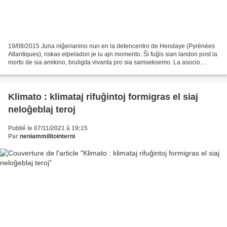
19/08/2015 Juna niĝerianino nun en la detencentro de Hendaye (Pyrénées
Atlantiques), riskas elpeladon je iu ajn momento. Ŝi fuĝis sian landon post la
morto de sia amikino, bruligita vivanta pro sia samseksemo. La asocio
Cimade, kiu helpas la rifuĝintojn,...
Klimato : klimataj rifuĝintoj formigras el siaj
neloĝeblaj teroj
Publié le 07/11/2021 à 19:15
Par
neniammilitointerni