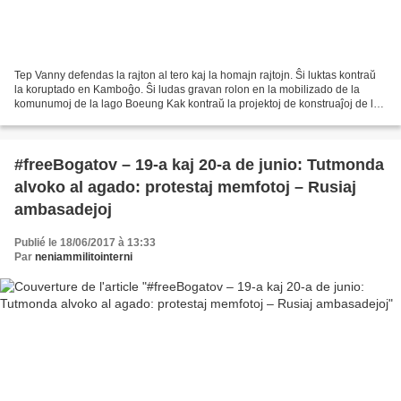
Tep Vanny defendas la rajton al tero kaj la homajn rajtojn. Ŝi luktas kontraŭ
la koruptado en Kamboĝo. Ŝi ludas gravan rolon en la mobilizado de la
komunumoj de la lago Boeung Kak kontraŭ la projektoj de konstruaĵoj de la
registaro kaj de la privataj...
#freeBogatov – 19-a kaj 20-a de junio: Tutmonda
alvoko al agado: protestaj memfotoj – Rusiaj
ambasadejoj
Publié le 18/06/2017 à 13:33
Par
neniammilitointerni