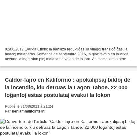
02/06/2017 1/Arkta Cirklo: la bankizo reduktiĝas, la vilaĝoj transloĝiĝas, la
boacoj malaperas. Komence de septembro 2016, la glacitavolo en la Arkta
oceano, atingis sian plej malaltan nivelon de la jaro. Animacio kreita pere de
bildoj fotitaj el spaco,...
Caldor-fajro en Kalifornio : apokalipsaj bildoj de
la incendio, kiu detruas la Lagon Tahoe. 22 000
loĝantoj estas postulataj evakui la lokon
Publié le 31/08/2021 à 21:24
Par
neniammilitointerni