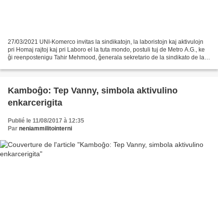
27/03/2021 UNI-Komerco invitas la sindikatojn, la laboristojn kaj aktivulojn
pri Homaj rajtoj kaj pri Laboro el la tuta mondo, postuli tuj de Metro A.G., ke
ĝi reenpostenigu Tahir Mehmood, ĝenerala sekretario de la sindikato de la
dungitoj de Metro Habib...
Kamboĝo: Tep Vanny, simbola aktivulino
enkarcerigita
Publié le 11/08/2017 à 12:35
Par
neniammilitointerni