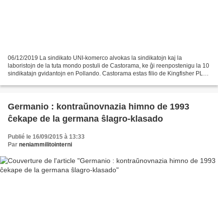
06/12/2019 La sindikato UNI-komerco alvokas la sindikatojn kaj la
laboristojn de la tuta mondo postuli de Castorama, ke ĝi reenpostenigu la 10
sindikatajn gvidantojn en Pollando. Castorama estas filio de Kingfisher PLC,
brita multnacia entrepreno specialigita...
Germanio : kontraŭnovnazia himno de 1993
ĉekape de la germana ŝlagro-klasado
Publié le 16/09/2015 à 13:33
Par
neniammilitointerni