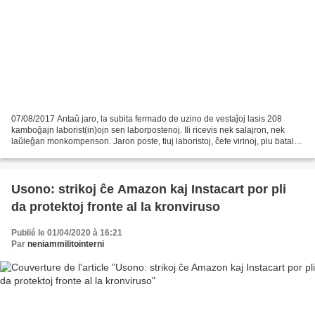
07/08/2017 Antaŭ jaro, la subita fermado de uzino de vestaĵoj lasis 208
kamboĝajn laborist(in)ojn sen laborpostenoj. Ili ricevis nek salajron, nek
laŭleĝan monkompenson. Jaron poste, tiuj laboristoj, ĉefe virinoj, plu batalas
por justeco. La uzino - Chung...
Usono: strikoj ĉe Amazon kaj Instacart por pli
da protektoj fronte al la kronviruso
Publié le 01/04/2020 à 16:21
Par
neniammilitointerni