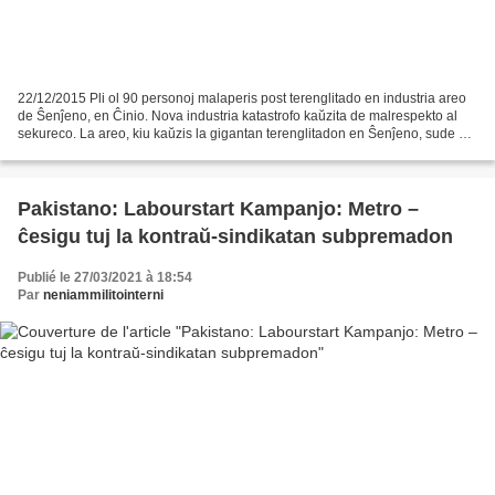
22/12/2015 Pli ol 90 personoj malaperis post terenglitado en industria areo
de Ŝenĵeno, en Ĉinio. Nova industria katastrofo kaŭzita de malrespekto al
sekureco. La areo, kiu kaŭzis la gigantan terenglitadon en Ŝenĵeno, sude de
Ĉinio, dimanĉon 20an de decembro,...
Pakistano: Labourstart Kampanjo: Metro –
ĉesigu tuj la kontraŭ-sindikatan subpremadon
Publié le 27/03/2021 à 18:54
Par
neniammilitointerni