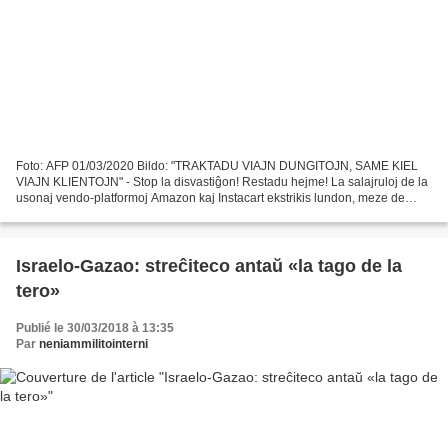
Foto: AFP 01/03/2020 Bildo: "TRAKTADU VIAJN DUNGITOJN, SAME KIEL
VIAJN KLIENTOJN" - Stop la disvastiĝon! Restadu hejme! La salajruloj de la
usonaj vendo-platformoj Amazon kaj Instacart ekstrikis lundon, meze de
trudizoliĝo en Nov-Jorko kaj San-Francisko....
Israelo-Gazao: streĉiteco antaŭ «la tago de la
tero»
Publié le 30/03/2018 à 13:35
Par
neniammilitointerni