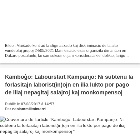
Bildo : Marŝado kontraŭ la stigmatizado kaj diskriminacio de la alte
vundeblaj grupoj 24/05/2021 Manifestacio estis organizita dimanĉon en
Dakaro postulante, ke samseksemo, jam konsiderata kiel delikto, fariĝu
punita kiel krimo. Anakronisma manifestacio...
Kamboĝo: Labourstart Kampanjo: Ni subtenu la
forlasitajn laborist(in)ojn en ilia lukto por pago
de iliaj nepagitaj salajroj kaj monkompensoj
Publié le 07/08/2017 à 14:57
Par
neniammilitointerni