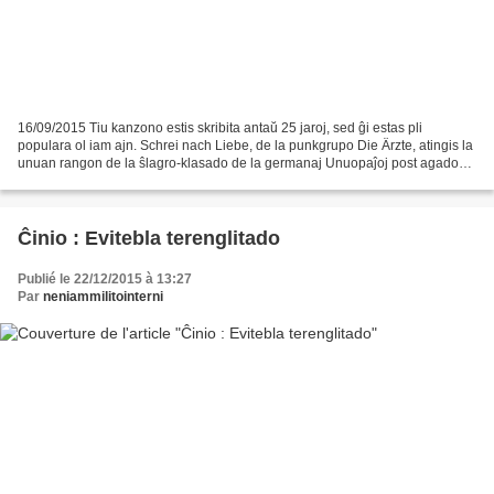
16/09/2015 Tiu kanzono estis skribita antaŭ 25 jaroj, sed ĝi estas pli
populara ol iam ajn. Schrei nach Liebe, de la punkgrupo Die Ärzte, atingis la
unuan rangon de la ŝlagro-klasado de la germanaj Unuopaĵoj post agado
kontraŭ rasismo. « Vi vere estas...
Ĉinio : Evitebla terenglitado
Publié le 22/12/2015 à 13:27
Par
neniammilitointerni