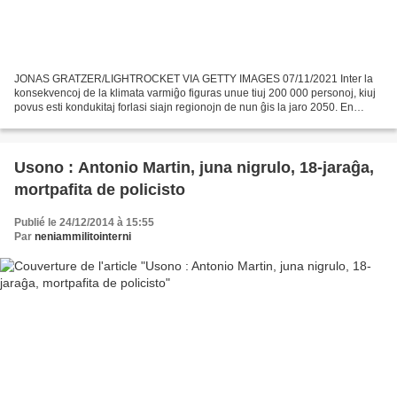
JONAS GRATZER/LIGHTROCKET VIA GETTY IMAGES 07/11/2021 Inter la
konsekvencoj de la klimata varmiĝo figuras unue tiuj 200 000 personoj, kiuj
povus esti kondukitaj forlasi siajn regionojn de nun ĝis la jaro 2050. En
Barato, la klimataj rifuĝintoj estas pli...
Usono : Antonio Martin, juna nigrulo, 18-jaraĝa,
mortpafita de policisto
Publié le 24/12/2014 à 15:55
Par
neniammilitointerni