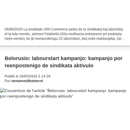
06/06/2020 La sindikato UNI Commerce petas de la sindikatoj kaj laboristoj
el la tuta mondo, admoni Falabella (ĉilia multnacia entrepreno pri podetala
hejm-vendo), ke ĝi reenpostenigu 22 laboristojn, kiuj estis maldungitaj, ĉar ili
petis pli bonan protektadon...
Belorusio: labourstart kampanjo: kampanjo por
reenpostenigo de sindikata aktivulo
Publié le 26/05/2020 à 14:39
Par
neniammilitointerni