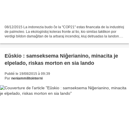
08/12/2015 La indonezia budo ĉe la "COP21" estas financata de la industrioj
de palmoleo. La ekologiistoj koleras fronte al tio, kio similas taktikon por
verdigi bildon damaĝitan de la arbaraj incendioj, kiuj detruadas la landon.
La indonezia budo de la...
Eŭskio : samseksema Niĝerianino, minacita je
elpelado, riskas morton en sia lando
Publié le 19/08/2015 à 09:39
Par
neniammilitointerni