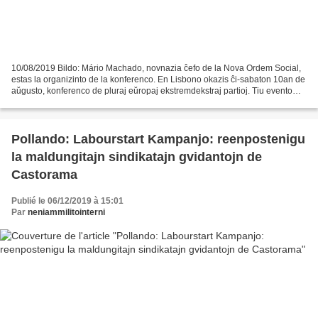
10/08/2019 Bildo: Mário Machado, novnazia ĉefo de la Nova Ordem Social,
estas la organizinto de la konferenco. En Lisbono okazis ĉi-sabaton 10an de
aŭgusto, konferenco de pluraj eŭropaj ekstremdekstraj partioj. Tiu evento
estigis protestmovadon. Tiu konferenco...
Pollando: Labourstart Kampanjo: reenpostenigu
la maldungitajn sindikatajn gvidantojn de
Castorama
Publié le 06/12/2019 à 15:01
Par
neniammilitointerni