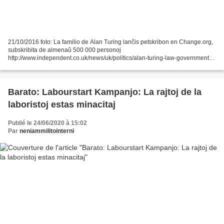
21/10/2016 foto: La familio de Alan Turing lanĉis petskribon en Change.org,
subskribita de almenaŭ 500 000 personoj
http://www.independent.co.uk/news/uk/politics/alan-turing-law-government-
pardon-rachel-barnes-historic-crimes-a7370621.html Dekoj da miloj...
Barato: Labourstart Kampanjo: La rajtoj de la
laboristoj estas minacitaj
Publié le 24/06/2020 à 15:02
Par
neniammilitointerni