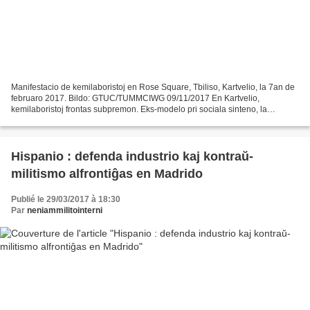
Manifestacio de kemilaboristoj en Rose Square, Tbiliso, Kartvelio, la 7an de
februaro 2017. Bildo: GTUC/TUMMCIWG 09/11/2017 En Kartvelio,
kemilaboristoj frontas subpremon. Eks-modelo pri sociala sinteno, la
produktanto de sterko «Rustavi Azot», de post...
Hispanio : defenda industrio kaj kontraŭ-
militismo alfrontiĝas en Madrido
Publié le 29/03/2017 à 18:30
Par
neniammilitointerni