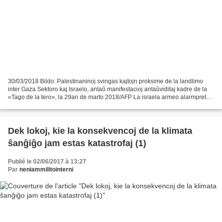
30/03/2018 Bildo: Palestinaninoj svingas kajtojn proksime de la landlimo
inter Gaza Sektoro kaj Israelo, antaŭ manifestacioj antaŭviditaj kadre de la
«Tago de la tero», la 29an de marto 2018/AFP La israela armeo alarmpretas
proksime de la Gaza sektoro....
Dek lokoj, kie la konsekvencoj de la klimata
ŝanĝiĝo jam estas katastrofaj (1)
Publié le 02/06/2017 à 13:27
Par
neniammilitointerni