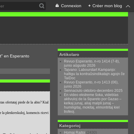
Connexion
+
Créer mon blog
Artikolaro
t" en Esperanto
Revuo Esperanto, n-ro 1414 (7-8),
junio aŭgusto 2026
Tajvano: Labourstart Kampanjo:
haltigu la kontraŭsindikatajn agojn ĉe
TaiDoc
Revuo Esperanto, n-ro 1413 (06),
junio 2026
Sennaciulo oktobro-decembro 2025
En video ekstreme ŝoka, videblas
aktivuloj de la ŝipareto por Gazao –
tas ofertataj piede de la abio? Kial
kelkaj junaj, aliaj malpli junaj –
humiligitaj, mokitaj, elmontritaj kiel
trofeoj.
te la plenkreskuloj, komencis ricevi
Kategorioj
Homaj Rajtoj
(2430)