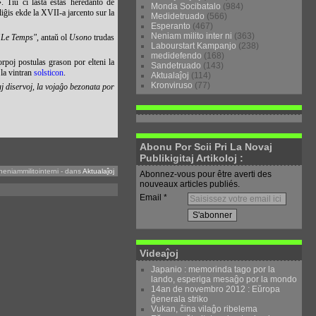
. Tiu ĉi lasta estas heredanto de
Monda Socibatalo
(984)
liĝis ekde la
XVII-a jarcento sur la
Medidetruado
(566)
Esperanto
(467)
Neniam milito inter ni
(363)
"
Le Temps"
, antaŭ ol
Usono
trudas
Labourstart Kampanjo
(238)
medidefendo
(168)
rpoj postulas grason por elteni la
Sandetruado
(143)
s la vintran
solsticon
.
Aktualaĵoj
(114)
Kronviruso
(77)
aj diservoj, la vojaĝo bezonata por
Abonu Por Scii Pri La Novaj
Publikigitaj Artikoloj :
neniammilitointerni
-
dans
Aktualaĵoj
Abonnez-vous pour être averti des
nouveaux articles publiés.
Email
Videaĵoj
Japanio : memorinda tago por la
lando, esperiga mesaĝo por la mondo
14an de novembro 2012 : Eŭropa
ĝenerala striko
Vukan, ĉina vilaĝo ribelema