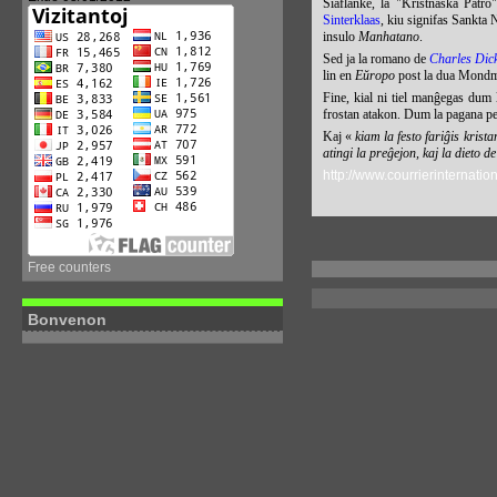
Siaflanke, la "Kristnaska Patro
Sinterklaas
, kiu signifas Sankta N
insulo
Manhatano
.
Sed ja la romano de
Charles Dic
lin en
Eŭropo
post la dua Mondmi
Fine, kial ni tiel manĝegas dum 
frostan atakon. Dum la pagana p
Kaj «
kiam la festo fariĝis krist
atingi la preĝejon, kaj la dieto d
http://www.courrierinternatio
Free counters
Bonvenon