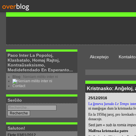
Paco Inter La Popoloj,
Akceptejo
Kontakto
Klasbatalo, Homaj Rajtoj,
Kontraŭseksismo,
Medidefendado En Esperanto...
Blog
: Neniam milito inter ni
Contact
Kristnasko: Anĝeloj, a
25/12/2016
Serĉilo
La ĝeneva ĵurnalo
Le Temps
inte
ni manĝegas dum la kristnaska fe
En la 1950aj jaroj, pro kreskado 
donacojn.
Sed jam «
sub la romia imper
Saluton!
Malfrua kristnaska patro
Ekde 03/01/2012