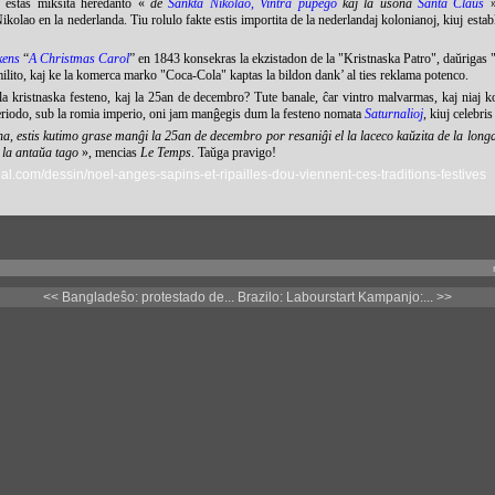
" estas miksita heredanto «
de
Sankta Nikolao,
Vintra pupego
kaj la usona
Santa Claus
»
ikolao en la nederlanda. Tiu rolulo fakte estis importita de la nederlandaj kolonianoj, kiuj estab
kens
“
A Christmas Carol
” en 1843 konsekras la ekzistadon de la "Kristnaska Patro", daŭrigas 
lito, kaj ke la komerca marko "Coca-Cola" kaptas la bildon dank’ al ties reklama potenco.
la kristnaska festeno, kaj la 25an de decembro? Tute banale, ĉar vintro malvarmas, kaj niaj ko
eriodo, sub la romia imperio, oni jam manĝegis dum la festeno nomata
Saturnalioj
, kiuj celebri
ana, estis kutimo grase manĝi la 25an de decembro por resaniĝi el la laceco kaŭzita de la long
e la antaŭa tago
», mencias
Le Temps
. Taŭga pravigo!
nal.com/dessin/noel-anges-sapins-et-ripailles-dou-viennent-ces-traditions-festives
<< Bangladeŝo: protestado de...
Brazilo: Labourstart Kampanjo:... >>