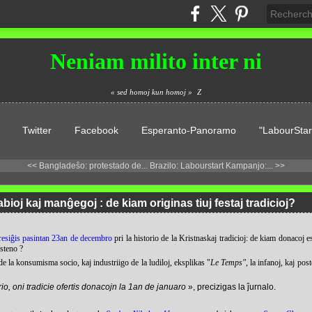
Neniam milito inter ni
« sed homoj kun homoj »
Z
Twitter
Facebook
Esperanto-Panoramo
"LabourStar
<< Bangladeŝo: protestado de...
Brazilo: Labourstart Kampanjo:... >>
bioj kaj manĝegoj : de kiam originas tiuj festaj tradicioj?
resiĝis pasintan 23an de decembro
pri la historio de la Kristnaskaj tradicioj: de kiam donacoj es
steno ?
de la konsumisma socio, kaj industriigo de la ludiloj, eksplikas "
Le Temps",
la infanoj, kaj pos
io, oni tradicie ofertis donacojn la 1an de januaro
», precizigas la ĵurnalo.