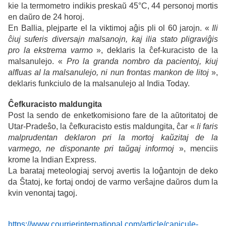
kie la termometro indikis preskaŭ 45°C, 44 personoj mortis
en daŭro de 24 horoj.
En Ballia, plejparte el la viktimoj aĝis pli ol 60 jarojn. «
Ili
ĉiuj suferis diversajn malsanojn, kaj ilia stato pligraviĝis
pro la ekstrema varmo
», deklaris la ĉef-kuracisto de la
malsanulejo. «
Pro la granda nombro da pacientoj, kiuj
alfluas al la malsanulejo, ni nun frontas mankon de litoj
»,
deklaris funkciulo de la malsanulejo al
India Today.
Ĉefkuracisto maldungita
Post la sendo de enketkomisiono fare de la aŭtoritatoj de
Utar-Pradeŝo, la ĉefkuracisto estis maldungita, ĉar «
li faris
malprudentan deklaron pri la mortoj kaŭzitaj de la
varmego, ne disponante pri taŭgaj informoj
», menciis
krome la Indian Express.
La barataj meteologiaj servoj avertis la loĝantojn de deko
da Ŝtatoj, ke fortaj ondoj de varmo verŝajne daŭros dum la
kvin venontaj tagoj
.
https://www.courrierinternational.com/article/canicule-