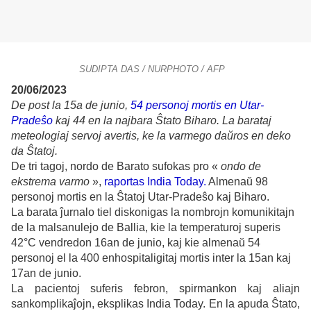
SUDIPTA DAS / NURPHOTO / AFP
20/06/2023
De post la 15a de junio,
54 personoj mortis en Utar-
Pradeŝo
kaj 44 en la najbara Ŝtato Biharo. La barataj
meteologiaj servoj avertis, ke la varmego daŭros en deko
da Ŝtatoj.
De tri tagoj, nordo de Barato sufokas pro «
ondo de
ekstrema varmo
»,
raportas India Today.
Almenaŭ 98
personoj mortis en la Ŝtatoj Utar-Pradeŝo kaj Biharo.
La barata ĵurnalo tiel diskonigas la nombrojn komunikitajn
de la malsanulejo de Ballia, kie la temperaturoj superis
42°C vendredon 16an de junio, kaj kie almenaŭ 54
personoj el la 400 enhospitaligitaj mortis inter la 15an kaj
17an de junio.
La pacientoj suferis febron, spirmankon kaj aliajn
sankomplikaĵojn, eksplikas India Today. En la apuda Ŝtato,