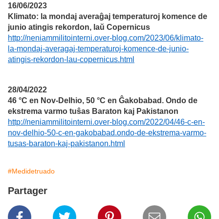
16/06/2023
Klimato: la mondaj averaĝaj temperaturoj komence de
junio atingis rekordon, laŭ Copernicus
http://neniammilitointerni.over-blog.com/2023/06/klimato-
la-mondaj-averagaj-temperaturoj-komence-de-junio-
atingis-rekordon-lau-copernicus.html
28/04/2022
46 °C en Nov-Delhio, 50 °C en Ĝakobabad. Ondo de
ekstrema varmo tuŝas Baraton kaj Pakistanon
http://neniammilitointerni.over-blog.com/2022/04/46-c-en-
nov-delhio-50-c-en-gakobabad.ondo-de-ekstrema-varmo-
tusas-baraton-kaj-pakistanon.html
#Medidetruado
Partager