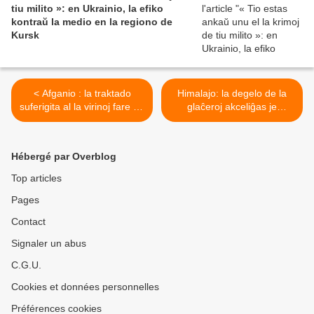
tiu milito »: en Ukrainio, la efiko
kontraŭ la medio en la regiono de
Kursk
< Afganio : la traktado
Himalajo: la degelo de la
suferigita al la virinoj fare de
glaĉeroj akceliĝas je
la talibanoj « povus
senprecedenca ritmo >
konsistigi krimon kontraŭ la
homaro », laŭ raporto de
Hébergé par Overblog
Internacia Amnestio
Top articles
Pages
Contact
Signaler un abus
C.G.U.
Cookies et données personnelles
Préférences cookies