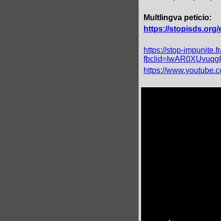
Multlingva peticio:
https://stopisds.org/
https://stop-impunite.
fbclid=IwAR0XUvu
https://www.youtube