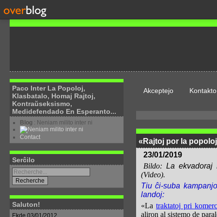
Paco Inter La Popoloj,
Akceptejo
Kontakto
Klasbatalo, Homaj Rajtoj,
Kontraŭseksismo,
Medidefendado En Esperanto...
Blog
: Neniam milito inter ni
Contact
«Rajtoj por la popoloj
23/01/2019
Serĉilo
Bildo:
La ekvadoraj
(Video).
Tiu ĉi-suba kampanjo 
landoj:
Saluton!
«La
traktatoj pri komer
aliron al sistemo de parale
Ekde 03/01/2012