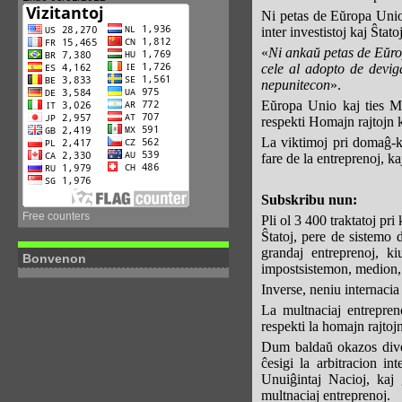
Ni petas de Eŭropa Unio k
inter investistoj kaj Ŝtato
«
Ni ankaŭ petas de Eŭrop
cele al adopto de deviga
nepunitecon
».
Eŭropa Unio kaj ties Me
respekti Homajn rajtojn 
La viktimoj pri domaĝ-ko
fare de la entreprenoj, ka
Subskribu nun:
Free counters
Pli ol 3 400 traktatoj pri
Ŝtatoj, pere de sistemo d
grandaj entreprenoj, ki
Bonvenon
impostsistemon, medion, m
Inverse, neniu internacia
La multnaciaj entrepreno
respekti la homajn rajtoj
Dum baldaŭ okazos divers
ĉesigi la arbitracion i
Unuiĝintaj Nacioj, kaj 
multnaciaj entreprenoj.