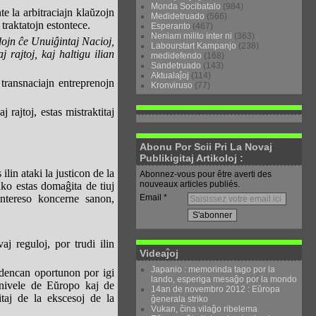
Monda Socibatalo
(984)
te la arbitraciajn klaŭzojn
Medidetruado
(566)
n traktatojn estontece.
Esperanto
(467)
Neniam milito inter ni
(363)
dojn ĉe Unuiĝintaj Nacioj,
Labourstart Kampanjo
(238)
rajtoj, kaj haltigu ilian
medidefendo
(168)
Sandetruado
(143)
Aktualaĵoj
(114)
transnaciajn entreprenojn
Kronviruso
(77)
rajtoj, estas mistraktitaj
Abonu Por Scii Pri La Novaj
Publikigitaj Artikoloj :
ilin ataki la justicon de la
Abonnez-vous pour être averti des
nouveaux articles publiés.
fako estas domaĝita de tiuj
Email
 intereso koncerne sanon,
aj reguloj, por trudi ilin
Videaĵoj
Japanio : memorinda tago por la
edencan oportunon por igi
lando, esperiga mesaĝo por la mondo
j nivele de Eŭropo kaj de
14an de novembro 2012 : Eŭropa
itaj de la ekscesoj de la
ĝenerala striko
Vukan, ĉina vilaĝo ribelema