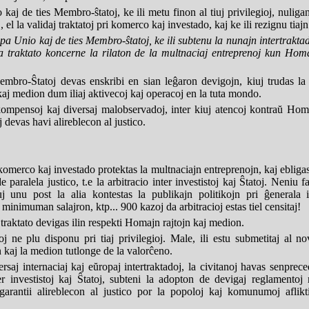
aj de ties Membro-ŝtatoj, ke ili metu finon al tiuj privilegioj, nuligan
j, el la validaj traktatoj pri komerco kaj investado, kaj ke ili rezignu tiaj
a Unio kaj de ties Membro-ŝtatoj, ke ili subtenu la nunajn intertrakta
 traktato koncerne la rilaton de la multnaciaj entreprenoj kun Homaj 
mbro-Ŝtatoj devas enskribi en sian leĝaron devigojn, kiuj trudas la 
kaj medion dum iliaj aktivecoj kaj operacoj en la tuta mondo.
mpensoj kaj diversaj malobservadoj, inter kiuj atencoj kontraŭ Homaj 
j devas havi alireblecon al justico.
 komerco kaj investado protektas la multnaciajn entreprenojn, kaj ebligas 
e paralela justico, t.e la arbitracio inter investistoj kaj Ŝtatoj. Neniu 
uj unu post la alia kontestas la publikajn politikojn pri ĝenerala
inimuman salajron, ktp... 900 kazoj da arbitracioj estas tiel censitaj!
 traktato devigas ilin respekti Homajn rajtojn kaj medion.
j ne plu disponu pri tiaj privilegioj. Male, ili estu submetitaj al nov
n kaj la medion tutlonge de la valorĉeno.
aj internaciaj kaj eŭropaj intertraktadoj, la civitanoj havas senprec
nter investistoj kaj Ŝtatoj, subteni la adopton de devigaj reglamento
garantii alireblecon al justico por la popoloj kaj komunumoj aflikt