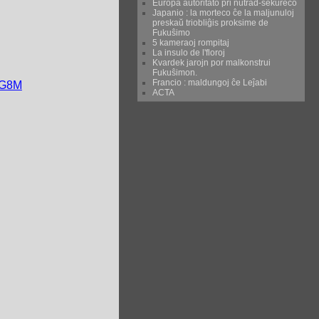
Eŭropa aŭtoritato pri nutrad-sekureco
Japanio : la morteco ĉe la maljunuloj
preskaŭ triobliĝis proksime de
Fukuŝimo
5 kameraoj rompitaj
La insulo de l'floroj
Kvardek jarojn por malkonstrui
Fukuŝimon.
Francio : maldungoj ĉe Leĵabi
3G8M
ACTA