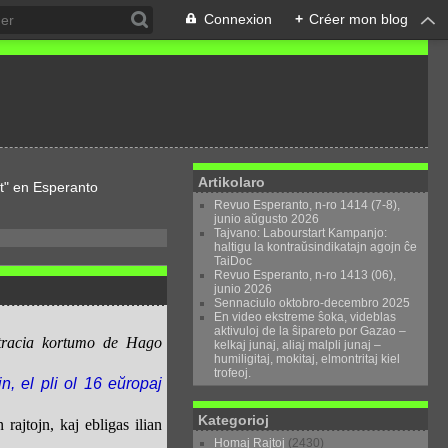
Connexion
+
Créer mon blog
Artikolaro
t" en Esperanto
Revuo Esperanto, n-ro 1414 (7-8),
junio aŭgusto 2026
Tajvano: Labourstart Kampanjo:
haltigu la kontraŭsindikatajn agojn ĉe
TaiDoc
Revuo Esperanto, n-ro 1413 (06),
junio 2026
Sennaciulo oktobro-decembro 2025
En video ekstreme ŝoka, videblas
aktivuloj de la ŝipareto por Gazao –
itracia kortumo de Hago
kelkaj junaj, aliaj malpli junaj –
humiligitaj, mokitaj, elmontritaj kiel
trofeoj.
n, el pli ol 16 eŭropaj
Kategorioj
rajtojn, kaj ebligas ilian
Homaj Rajtoj
(2430)