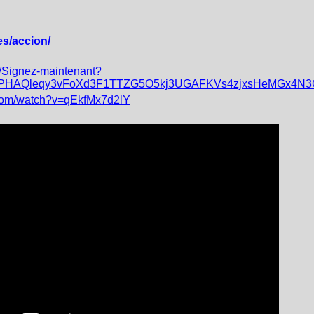
es/accion/
fr/Signez-maintenant?
qgPHAQleqy3vFoXd3F1TTZG5O5kj3UGAFKVs4zjxsHeMGx4N
.com/watch?v=qEkfMx7d2lY