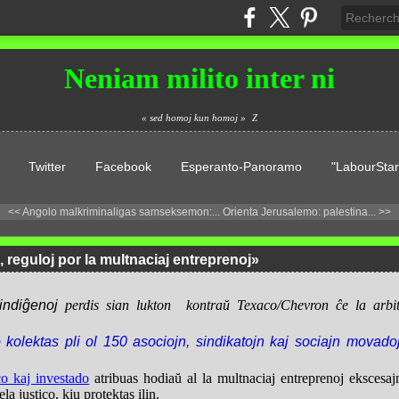
Neniam milito inter ni
« sed homoj kun homoj »
Z
Twitter
Facebook
Esperanto-Panoramo
"LabourStar
<< Angolo malkriminaligas samseksemon:...
Orienta Jerusalemo: palestina... >>
, reguloj por la multnaciaj entreprenoj»
 indiĝenoj
perdis sian lukton kontraŭ Texaco/Chevron ĉe la arb
kolektas pli ol 150 asociojn, sindikatojn kaj sociajn movadoj
co kaj investado
atribuas hodiaŭ al la multnaciaj entreprenoj ekscesajn 
la justico, kiu protektas ilin.