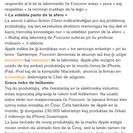
respondis al ili ke la labormedio ĉe Foxconn estas « pura » kaj
respektas « la normojn truditajn de la leĝo ».
« La videbla parto de la afero »
La asocio
Labour Action China
maltrankviliĝas pro tiuj problemaj
produktaĵoj, kaj ties ekzekutiva direktoro memorigas ke tiuj dek tri
kazoj menciitaj konsistigas nur « la videblan parton de la afero ».
« Multaj aliaj laboristoj de
Foxconn
suferas pri tiu profesia
malsano », li aldonis.
Apple
indikis ke ĝi kondukas nun « tre seriozajn enketojn » pri tiu
temo. Samtempe,
Foxconn
dementas la akuzojn laŭ kiuj ĝi uzigis
benzenon
kaj
heksanon
de la laboristoj.
Apple
plie rezignis pri
uzado de tiuj ambaŭ produktaĵoj en la munto-ĉenoj de iPhone,
iPad, iPod kaj de la komputilo Macintosh, anoncis la firmao en
komunikaĵo
diskonigita la 13an de aŭgusto.
Grava risko de leŭkemio
Tiuj du produktaĵoj, ofte ĉeestantaj en la elektronika industrio,
estas supozataj pligravigi la riskon trafi leŭkemion. Ilia uzado
estos ekde nun malpermesata ĉe
Foxconn
, la tajvana firmao kies
uzinoj estas instalitaj en Ĉinio. Ĉefa fabrikisto de
Apple
en la
mondo, ĝi dungadas 230.000 laboristojn kiuj produktas tie ĉirkaŭ
2 milionojn da iPhone ĉiusemajne.
La ĵusa lanĉado de novaj produktaĵoj de la marko
Apple
estigis
novan ondon da aĉetado fare de la Ĉinoj, sed la lando tamen ne