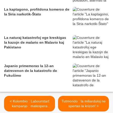
La kaptagono, profitdona komerco de
la Siria narkotik-Ŝtato
La naturaj katastrofoj ege kreskigas
la kazojn de malario en Malavio kaj
Pakistano
Japanio primemoras la 12-an
datrevenon de la katastrofo de
Fukuŝimo
< Kolombio : Labourstart
Tutmondo : la miliarduloj ne
kampanjo : malespera
spertas la krizon! >
batalo por agnosko de