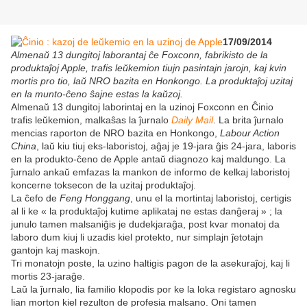
17/09/2014
Almenaŭ 13 dungitoj laborantaj ĉe Foxconn, fabrikisto de la
produktaĵoj Apple, trafis leŭkemion tiujn pasintajn jarojn, kaj kvin
mortis pro tio, laŭ NRO bazita en Honkongo. La produktaĵoj uzitaj
en la munto-ĉeno ŝajne estas la kaŭzoj.
Almenaŭ 13 dungitoj laborintaj en la uzinoj Foxconn en Ĉinio
trafis leŭkemion, malkaŝas la ĵurnalo
Daily Mail
. La brita ĵurnalo
mencias raporton de NRO bazita en Honkongo,
Labour Action
China
, laŭ kiu tiuj eks-laboristoj, aĝaj je 19-jara ĝis 24-jara, laboris
en la produkto-ĉeno de Apple antaŭ diagnozo kaj maldungo. La
ĵurnalo ankaŭ emfazas la mankon de informo de kelkaj laboristoj
koncerne toksecon de la uzitaj produktaĵoj.
La ĉefo de
Feng Honggang
, unu el la mortintaj laboristoj, certigis
al li ke « la produktaĵoj kutime aplikataj ne estas danĝeraj » ; la
junulo tamen malsaniĝis je dudekjaraĝa, post kvar monatoj da
laboro dum kiuj li uzadis kiel protekto, nur simplajn ĵetotajn
gantojn kaj maskojn.
Tri monatojn poste, la uzino haltigis pagon de la asekuraĵoj, kaj li
mortis 23-jaraĝe.
Laŭ la ĵurnalo, lia familio klopodis por ke la loka registaro agnosku
lian morton kiel rezulton de profesia malsano. Oni tamen