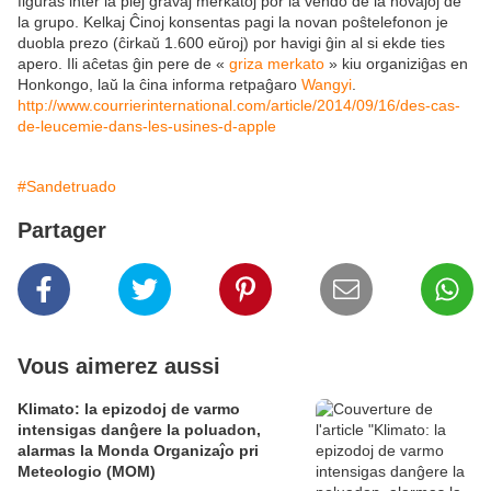
figuras inter la plej gravaj merkatoj por la vendo de la novaĵoj de
la grupo. Kelkaj Ĉinoj konsentas pagi la novan poŝtelefonon je
duobla prezo (ĉirkaŭ 1.600 eŭroj) por havigi ĝin al si ekde ties
apero. Ili aĉetas ĝin pere de «
griza merkato
» kiu organiziĝas en
Honkongo, laŭ la ĉina informa retpaĝaro
Wangyi
.
http://www.courrierinternational.com/article/2014/09/16/des-cas-
de-leucemie-dans-les-usines-d-apple
#Sandetruado
Partager
Vous aimerez aussi
Klimato: la epizodoj de varmo
intensigas danĝere la poluadon,
alarmas la Monda Organizaĵo pri
Meteologio (MOM)