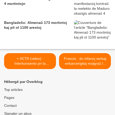
4 mortintojn
Bangladeŝo: Almenaŭ 173 mortintoj
kaj pli ol 1100 arestoj
< ACTA (video) :
Francio : du infanoj serbaj
Interkonsento pri la
enkarcerigitaj malgraŭ la
privatigado de scioj
kondamno de Francio far
Eŭropo >
Hébergé par Overblog
Top articles
Pages
Contact
Signaler un abus