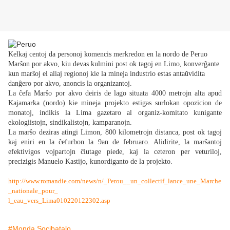
Kelkaj centoj da personoj komencis merkredon en la nordo de Peruo
Marŝon por akvo, kiu devas kulmini post ok tagoj en Limo, konverĝante
kun marŝoj el aliaj regionoj kie la mineja industrio estas antaŭvidita
danĝero por akvo, anoncis la organizantoj.
La ĉefa Marŝo por akvo deiris de lago situata 4000 metrojn alta apud
Kajamarka (nordo) kie mineja projekto estigas surlokan opozicion de
monatoj, indikis la Lima gazetaro al organiz-komitato kunigante
ekologiistojn, sindikalistojn, kamparanojn.
La marŝo deziras atingi Limon, 800 kilometrojn distanca, post ok tagoj
kaj eniri en la ĉefurbon la 9an de februaro. Alidirite, la marŝantoj
efektivigos vojpartojn ĉiutage piede, kaj la ceteron per veturiloj,
precizigis Manuelo Kastijo, kunordiganto de la projekto.
http://www.romandie.com/news/n/_Perou__un_collectif_lance_une_Marche
_nationale_pour_
l_eau_vers_Lima010220122302.asp
#Monda Socibatalo