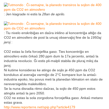
: Jen kiagrade ni estis la
28an de aprilo.
: Tiu nivelo enskribiĝas en daŭra inklino al koncentriĝa altiĝo da
CO2 en atmosfero de post la unuaj observaĵoj fine de la
1950aj
jaroj
:
CO2 estas la ĉefa forcejefika gaso. Ties koncentriĝo en
atmosfero estis ĉirkaŭ 280 ppm dum la 17a jarcento, antaŭ la
industria revolucio. Ĝi estis pli-malpli stabila de pluraj miloj da
jaroj.
Ni kutime konsideras ke atingo de sojlo je 450 ppm da CO2
kondukus al averaĝa varmiĝo de 2°C kompare kun la antaŭ-
industria epoko, kiu povus meti la planedan klimaton en stato de
nereversigebla malekvilibro.
Se la nuna disradia ritmo daŭras, la sojlo de 450 ppm estos
atingita antaŭ la jaro 2050.
CO2 ne estas la sola zorgodona forcejefika gaso. Ankaŭ metano
estas grava.
http://www.reporterre.net/spip.php?article4179