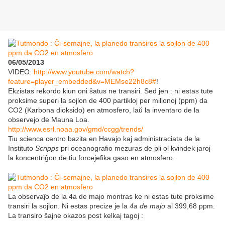
06/05/2013
VIDEO:
http://www.youtube.com/watch?
feature=player_embedded&v=MEMse22h8c8#
!
Ekzistas rekordo kiun oni ŝatus ne transiri. Sed jen : ni estas tute
proksime superi la sojlon de 400 partikloj per milionoj (ppm) da
CO2 (Karbona dioksido) en atmosfero, laŭ la inventaro de la
observejo de Mauna Loa.
http://www.esrl.noaa.gov/gmd/ccgg/trends/
Tiu scienca centro bazita en Havajo kaj administraciata de la
Instituto
Scripps
pri oceanografio mezuras de pli ol kvindek jaroj
la koncentriĝon de tiu forcejefika gaso en atmosfero.
La observaĵo de la 4a de majo montras ke ni estas tute proksime
transiri la sojlon. Ni estas precize je la
4a de majo
al 399,68 ppm.
La transiro ŝajne okazos post kelkaj tagoj :