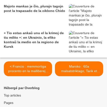
Majoto mankas je ĉio, plurajn tagojn
post la trapasado de la ciklono Chido
« Tio estas ankaŭ unu el la krimoj de
tiu milito »: en Ukrainio, la efiko
kontraŭ la medio en la regiono de
Kursk
< Francio : memmortiga
Maroko : 60a
procento en la malliberejoj
malsatstriktago, Tarik et
tre supera al la eŭropa
Abdesamad en
averaĝo
mortodanĝero >
Hébergé par Overblog
Top articles
Pages