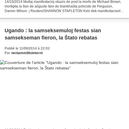
14/10/2014 Multaj manifestacioj okazis de post la morto de Michael Brown,
mortigita la 9an de aŭgusto fare de blankhaŭta policisto de Ferguson,
Darren Wilson. | Reuters/SHANNON STAPLETON Kvin dek manifestaciantoj
kiuj denuncis la policajn perfortaĵojn...
Ugando : la samseksemuloj festas sian
samsekseman fieron, la Ŝtato rebatas
Publié le 11/08/2014 à 22:02
Par
neniammilitointerni