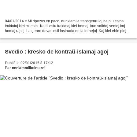
04/01/2014 « Mi ripozos en paco, nur kiam la transgenruloj ne plu estos
traktataj kiel mi estis. Ke ili estu traktataj kiel homoj, kun validaj sentoj kaj
homaj rajtoj. La genro devas esti instruata en la lernejoj. Kaj kiel eble plej
frue. Mia morto devas...
Svedio : kresko de kontraŭ-islamaj agoj
Publié le 02/01/2015 à 17:12
Par
neniammilitointerni