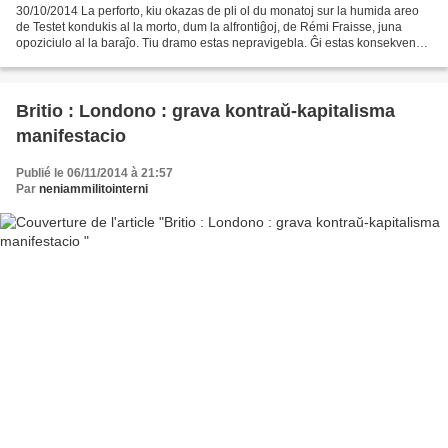
30/10/2014 La perforto, kiu okazas de pli ol du monatoj sur la humida areo
de Testet kondukis al la morto, dum la alfrontiĝoj, de Rémi Fraisse, juna
opoziciulo al la baraĵo. Tiu dramo estas nepravigebla. Ĝi estas konsekvenco
de du kaŭzoj : obstineco de...
Britio : Londono : grava kontraŭ-kapitalisma
manifestacio
Publié le 06/11/2014 à 21:57
Par
neniammilitointerni