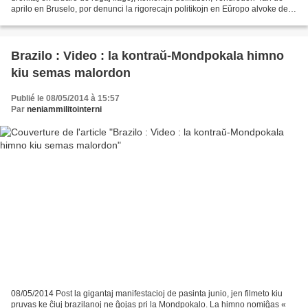
aprilo en Bruselo, por denunci la rigorecajn politikojn en Eŭropo alvoke de la
Eŭropa Konfederacio de Sindikatoj...
Brazilo : Video : la kontraŭ-Mondpokala himno
kiu semas malordon
Publié le 08/05/2014 à 15:57
Par
neniammilitointerni
08/05/2014 Post la gigantaj manifestacioj de pasinta junio, jen filmeto kiu
pruvas ke ĉiuj brazilanoj ne ĝojas pri la Mondpokalo. La himno nomiĝas «