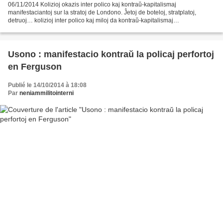
06/11/2014 Kolizioj okazis inter polico kaj kontraŭ-kapitalismaj
manifestaciantoj sur la stratoj de Londono. Ĵetoj de boteloj, stratplatoj,
detruoj… kolizioj inter polico kaj miloj da kontraŭ-kapitalismaj
manifestaciantoj alvokante « revolucion » okazis...
Usono : manifestacio kontraŭ la policaj perfortoj
en Ferguson
Publié le 14/10/2014 à 18:08
Par
neniammilitointerni