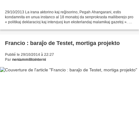
29/10/2013 La irana aktorino kaj reĝisorino, Pegah Ahangarani, estis
kondamnita en unua instanco al 18 monatoj da senprokrasta malliberejo pro
« politikaj deklaracioj kaj intervjuoj kun eksterlandaj malamikaj gazetoj ». «
Pegah Ahangarani estis kondamnita...
Francio : baraĵo de Testet, mortiga projekto
Publié le 29/10/2014 à 22:27
Par
neniammilitointerni