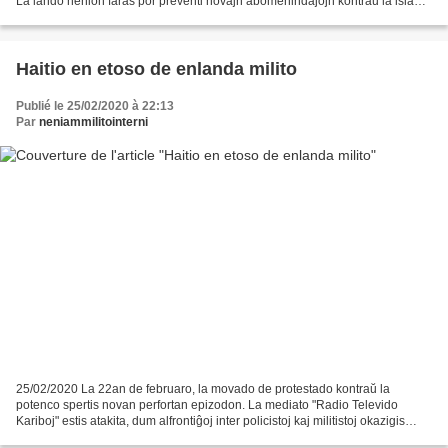
La lando nenion faras por preventi novajn abomenindaĵojn kontraŭ la islama
malplimulto, persekutata de...
Haitio en etoso de enlanda milito
Publié le 25/02/2020 à 22:13
Par
neniammilitointerni
25/02/2020 La 22an de februaro, la movado de protestado kontraŭ la
potenco spertis novan perfortan epizodon. La mediato "Radio Televido
Kariboj" estis atakita, dum alfrontiĝoj inter policistoj kaj militistoj okazigis
almenaŭ du mortintojn. Fronte al la...