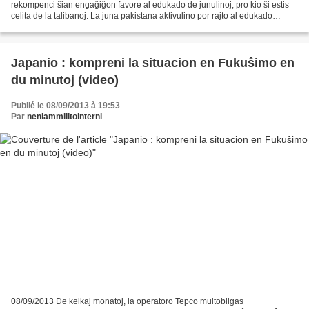
rekompenci ŝian engaĝiĝon favore al edukado de junulinoj, pro kio ŝi estis
celita de la talibanoj. La juna pakistana aktivulino por rajto al edukado
Malala Yusafzaj, fariĝinta monda...
Japanio : kompreni la situacion en Fukuŝimo en
du minutoj (video)
Publié le 08/09/2013 à 19:53
Par
neniammilitointerni
08/09/2013 De kelkaj monatoj, la operatoro Tepco multobligas