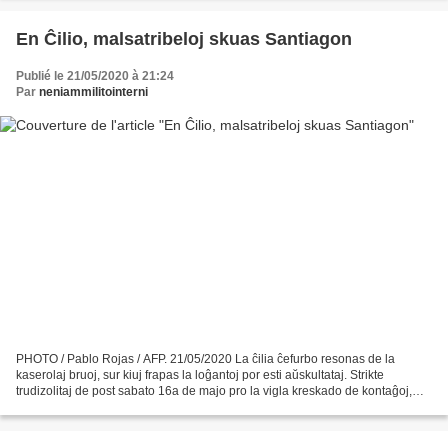
En Ĉilio, malsatribeloj skuas Santiagon
Publié le 21/05/2020 à 21:24
Par
neniammilitointerni
PHOTO / Pablo Rojas / AFP. 21/05/2020 La ĉilia ĉefurbo resonas de la
kaserolaj bruoj, sur kiuj frapas la loĝantoj por esti aŭskultataj. Strikte
trudizolitaj de post sabato 16a de majo pro la vigla kreskado de kontaĝoj,
kelkaj kvartaloj tiel lanĉis alarmon...