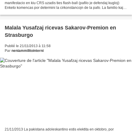
manifestacio en kiu CRS uzadis ties flash-ball (pafilo je defendaj kugloj)
Enketo komencas por determini la cirkonstancojn de la pafo. La familio kaj
ĉirkaŭuloj de la viktimo samkiel...
Malala Yusafzaj ricevas Sakarov-Premion en
Strasburgo
Publié le 21/11/2013 à 11:58
Par
neniammilitointerni
21/11/2013 La pakistana adoleskantino estis elektita en oktobro, por