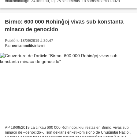
malkriminaligo, 24 kontraŭ, kaj 25 sin detenis. La samseksema kaŭzo
vastiĝas en Afriko . En Gabono, mardon...
Birmo: 600 000 Rohinĝoj vivas sub konstanta
minaco de genocido
Publié le 18/09/2019 à 20:47
Par
neniammilitointerni
AP 18/09/2019 La ĉirkaŭ 600 000 Rohinĝoj, kiuj restas en Birmo, vivas sub
minaco de «genocido». Tion deklaris enket-komisiono de Unuiĝintaj Nacioj.