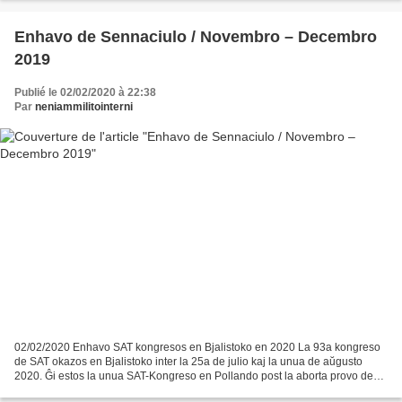
Enhavo de Sennaciulo / Novembro – Decembro
2019
Publié le 02/02/2020 à 22:38
Par
neniammilitointerni
02/02/2020 Enhavo SAT kongresos en Bjalistoko en 2020 La 93a kongreso
de SAT okazos en Bjalistoko inter la 25a de julio kaj la unua de aŭgusto
2020. Ĝi estos la unua SAT-Kongreso en Pollando post la aborta provo de
1987. La organiza kongres-komitato konsistos...