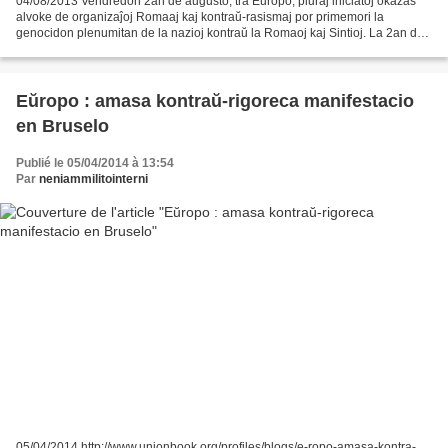
04/08/2013 Vendredon 2an de aŭgusto, tra Eŭropo, pluraj iniciatoj okazas
alvoke de organizaĵoj Romaaj kaj kontraŭ-rasismaj por primemori la
genocidon plenumitan de la nazioj kontraŭ la Romaoj kaj Sintioj. La 2an de
aŭgusto estas memortago de la « Zigeunernacht...
Eŭropo : amasa kontraŭ-rigoreca manifestacio
en Bruselo
Publié le 05/04/2014 à 13:54
Par
neniammilitointerni
05/04/2014 http://www.unionbook.org/profiles/blogs/e-ropo-amasa-kontra-