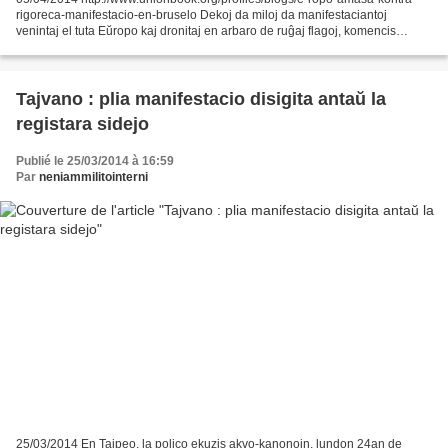
rigoreca-manifestacio-en-bruselo Dekoj da miloj da manifestaciantoj
venintaj el tuta Eŭropo kaj dronitaj en arbaro de ruĝaj flagoj, komencis
defiladon, vendredon 4an de aprilo en Bruselo,...
Tajvano : plia manifestacio disigita antaŭ la
registara sidejo
Publié le 25/03/2014 à 16:59
Par
neniammilitointerni
25/03/2014 En Tajpeo, la polico ekuzis akvo-kanonojn, lundon 24an de