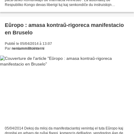
Respubliko Kongo devas liberigi tuj kaj senkondiĉe du instruistojn
enkarcerigitajn post paca striko kaj kiuj...
Eŭropo : amasa kontraŭ-rigoreca manifestacio
en Bruselo
Publié le 05/04/2014 à 13:07
Par
neniammilitointerni
05/04/2014 Dekoj da miloj da manifestaciantoj venintaj el tuta Eŭropo kaj
dronitaj en arbaro de ruĝaj flagoj, komencis defiladon, vendredon 4an de