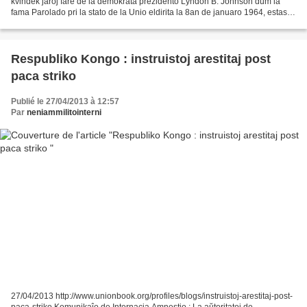
kvindek jaroj fare de la demokrata prezidento Lyndon B. Johnson dum la
fama Parolado pri la stato de la Unio eldirita la 8an de januaro 1964, estas
fiasko. La procento de malriĉeco...
Respubliko Kongo : instruistoj arestitaj post
paca striko
Publié le 27/04/2013 à 12:57
Par
neniammilitointerni
27/04/2013 http://www.unionbook.org/profiles/blogs/instruistoj-arestitaj-post-
paca-striko Komunikaĵo de Internacia Amnestio : La aŭtoritatoj de