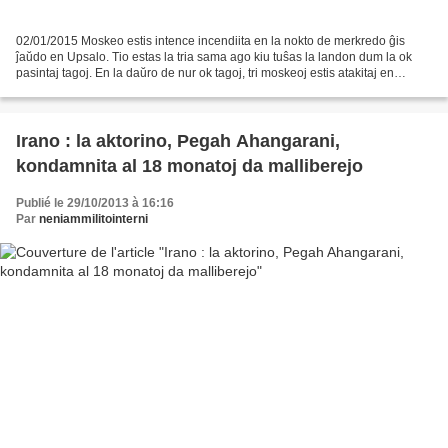
02/01/2015 Moskeo estis intence incendiita en la nokto de merkredo ĝis
ĵaŭdo en Upsalo. Tio estas la tria sama ago kiu tuŝas la landon dum la ok
pasintaj tagoj. En la daŭro de nur ok tagoj, tri moskeoj estis atakitaj en
Svedio. En la nokto de merkredo...
Irano : la aktorino, Pegah Ahangarani,
kondamnita al 18 monatoj da malliberejo
Publié le 29/10/2013 à 16:16
Par
neniammilitointerni