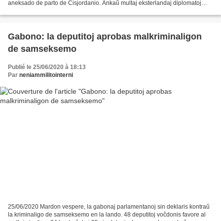
aneksado de parto de Cisjordanio. Ankaŭ multaj eksterlandaj diplomatoj
venis subteni la milojn da ĉeestantaj...
Gabono: la deputitoj aprobas malkriminaligon
de samseksemo
Publié le 25/06/2020 à 18:13
Par
neniammilitointerni
25/06/2020 Mardon vespere, la gabonaj parlamentanoj sin deklaris kontraŭ
la kriminaligo de samseksemo en la lando. 48 deputitoj voĉdonis favore al