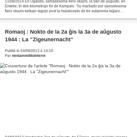
11/08/2014 En Ugando, samseksema fiero okazis, la 9an de aŭgusto, en
Entebe, tri dek kilometrojn for de Kampalo. Tiu marŝado por samseksema
fiero okazis kelkajn tagojn post la malakcepto de tre subprema leĝaro
kontraŭ samseksemo. Sed la prokuroraro tamen...
Romaoj : Nokto de la 2a ĝis la 3a de aŭgusto
1944 : La "Zigeunernacht"
Publié le 04/08/2013 à 14:10
Par
neniammilitointerni