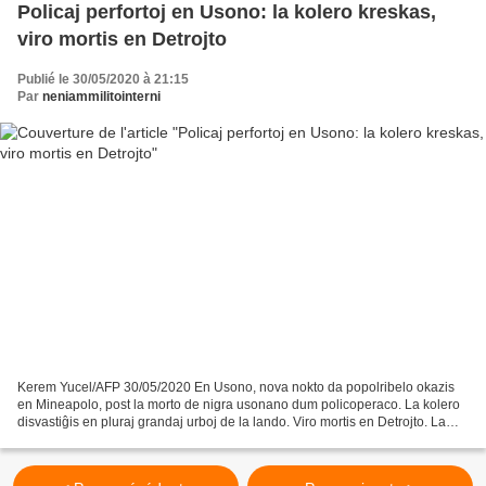
Policaj perfortoj en Usono: la kolero kreskas,
viro mortis en Detrojto
Publié le 30/05/2020 à 21:15
Par
neniammilitointerni
Kerem Yucel/AFP 30/05/2020 En Usono, nova nokto da popolribelo okazis
en Mineapolo, post la morto de nigra usonano dum policoperaco. La kolero
disvastiĝis en pluraj grandaj urboj de la lando. Viro mortis en Detrojto. La
afero George Floyd kaj la kolero,...