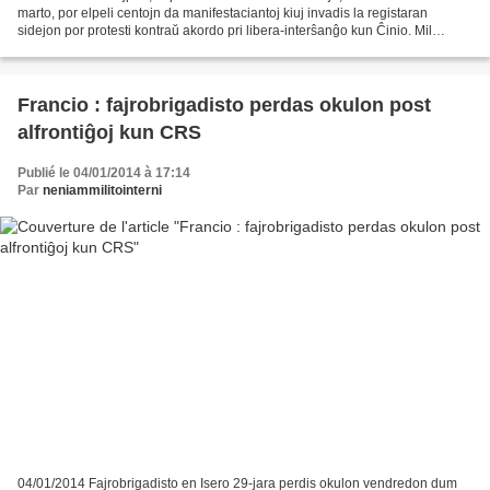
marto, por elpeli centojn da manifestaciantoj kiuj invadis la registaran
sidejon por protesti kontraŭ akordo pri libera-interŝanĝo kun Ĉinio. Mil
policistoj estis deplojitaj en la nokto...
Francio : fajrobrigadisto perdas okulon post
alfrontiĝoj kun CRS
Publié le 04/01/2014 à 17:14
Par
neniammilitointerni
04/01/2014 Fajrobrigadisto en Isero 29-jara perdis okulon vendredon dum