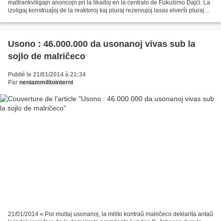
maltrankviligajn anoncojn pri la likadoj en la centralo de Fukuŝimo Dajĉi. La
izoligaj konstruaĵoj de la reaktoroj kaj pluraj rezervujoj lasas elverŝi plurajn
tunojn da infektata akvo ĉiutage....
Usono : 46.000.000 da usonanoj vivas sub la
sojlo de malriĉeco
Publié le 21/01/2014 à 21:34
Par
neniammilitointerni
21/01/2014 « Por multaj usonanoj, la milito kontraŭ malriĉeco deklarita antaŭ