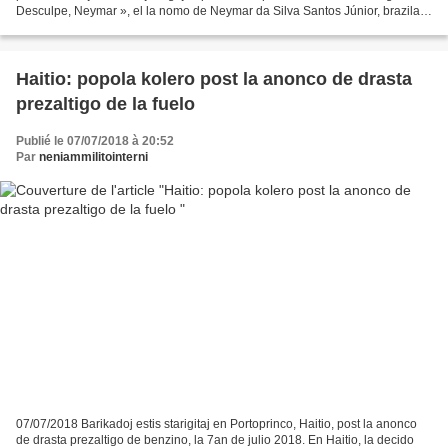
Desculpe, Neymar », el la nomo de Neymar da Silva Santos Júnior, brazila
atakanto de FK Barcelono kaj...
Haitio: popola kolero post la anonco de drasta
prezaltigo de la fuelo
Publié le 07/07/2018 à 20:52
Par
neniammilitointerni
07/07/2018 Barikadoj estis starigitaj en Portoprinco, Haitio, post la anonco
de drasta prezaltigo de benzino, la 7an de julio 2018. En Haitio, la decido