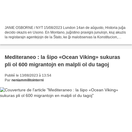
JANIE OSBORNE / NYT 15/08/2023 Lundon 14an de aŭgusto, Historia juĝa
decido okazis en Usono. En Montano, juĝistino pravigis junulojn, kiuj akuzis
la registarajn agentejojn de la Ŝtato, ke ĝi malobservas la Konstitucion,
subtenante la industriojn pri fosiliaj...
Mediteraneo : la ŝipo «Ocean Viking» sukuras
pli ol 600 migrantojn en malpli ol du tagoj
Publié le 13/08/2023 à 13:54
Par
neniammilitointerni