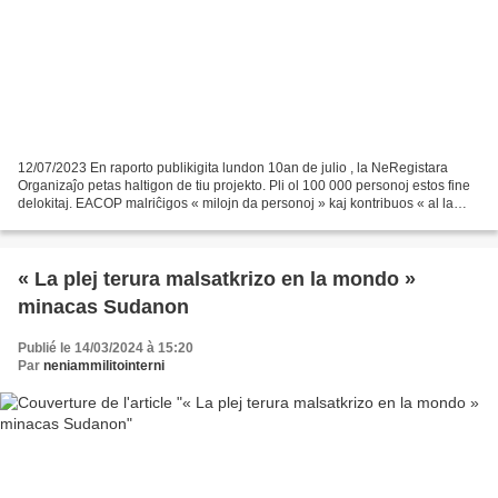
12/07/2023 En raporto publikigita lundon 10an de julio , la NeRegistara
Organizaĵo petas haltigon de tiu projekto. Pli ol 100 000 personoj estos fine
delokitaj. EACOP malriĉigos « milojn da personoj » kaj kontribuos « al la
tutmonda klimata krizo ». Lundon...
« La plej terura malsatkrizo en la mondo »
minacas Sudanon
Publié le 14/03/2024 à 15:20
Par
neniammilitointerni