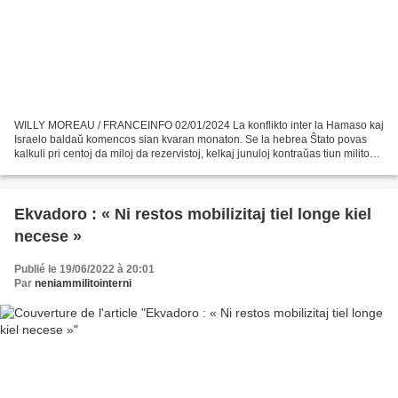
WILLY MOREAU / FRANCEINFO 02/01/2024 La konflikto inter la Hamaso kaj
Israelo baldaŭ komencos sian kvaran monaton. Se la hebrea Ŝtato povas
kalkuli pri centoj da miloj da rezervistoj, kelkaj junuloj kontraŭas tiun militon
kaj ne volas armeaniĝi. En Pardes-Hanna-Karkur,...
Ekvadoro : « Ni restos mobilizitaj tiel longe kiel
necese »
Publié le 19/06/2022 à 20:01
Par
neniammilitointerni