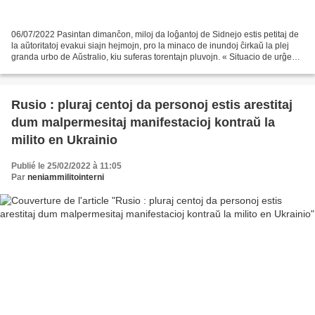
06/07/2022 Pasintan dimanĉon, miloj da loĝantoj de Sidnejo estis petitaj de
la aŭtoritatoj evakui siajn hejmojn, pro la minaco de inundoj ĉirkaŭ la plej
granda urbo de Aŭstralio, kiu suferas torentajn pluvojn. « Situacio de urĝeco,
kiu minacas vivojn...
Rusio : pluraj centoj da personoj estis arestitaj
dum malpermesitaj manifestacioj kontraŭ la
milito en Ukrainio
Publié le 25/02/2022 à 11:05
Par
neniammilitointerni