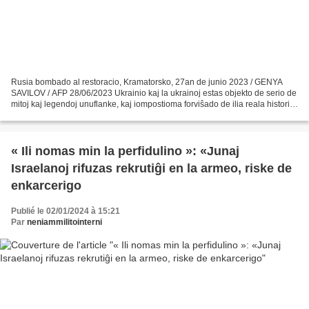
Rusia bombado al restoracio, Kramatorsko, 27an de junio 2023 / GENYA
SAVILOV / AFP 28/06/2023 Ukrainio kaj la ukrainoj estas objekto de serio de
mitoj kaj legendoj unuflanke, kaj iompostioma forviŝado de ilia reala historio,
aliflanke. Tiuj falsaj novaĵoj...
« Ili nomas min la perfidulino »: «Junaj
Israelanoj rifuzas rekrutiĝi en la armeo, riske de
enkarcerigo
Publié le 02/01/2024 à 15:21
Par
neniammilitointerni