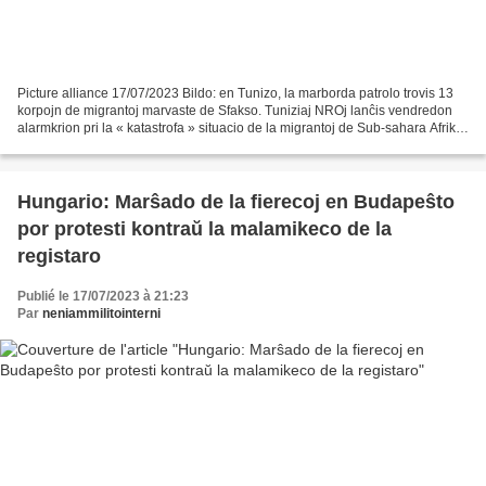
Picture alliance 17/07/2023 Bildo: en Tunizo, la marborda patrolo trovis 13
korpojn de migrantoj marvaste de Sfakso. Tuniziaj NROj lanĉis vendredon
alarmkrion pri la « katastrofa » situacio de la migrantoj de Sub-sahara Afriko
elpelitaj de la urbo Sfakso,...
Hungario: Marŝado de la fierecoj en Budapeŝto
por protesti kontraŭ la malamikeco de la
registaro
Publié le 17/07/2023 à 21:23
Par
neniammilitointerni