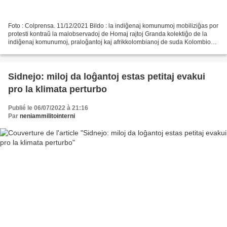
Foto : Colprensa. 11/12/2021 Bildo : la indiĝenaj komunumoj mobiliziĝas por
protesti kontraŭ la malobservadoj de Homaj rajtoj Granda kolektiĝo de la
indiĝenaj komunumoj, praloĝantoj kaj afrikkolombianoj de suda Kolombio
konverĝis al la urbo Kalio vendredon...
Sidnejo: miloj da loĝantoj estas petitaj evakui
pro la klimata perturbo
Publié le 06/07/2022 à 21:16
Par
neniammilitointerni