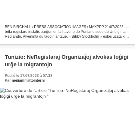
BEN BIRCHALL / PRESS ASSOCIATION IMAGES / MAXPPP 21/07/2023 La
brita registaro instalis barĝon en la haveno de Portland sude de Unuiĝinta
Reĝlando. Alveninta du tagojn antaŭe, « Bibby Stockholm » estos uzata kiel
loĝejo por 500 migrantoj dum la ekzameno...
Tunizio: NeRegistaraj Organizaĵoj alvokas loĝigi
urĝe la migrantojn
Publié le 17/07/2023 à 07:38
Par
neniammilitointerni