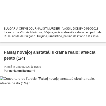
BULGARIA CRIME JOURNALIST MURDER - VASSIL DONEV 09/10/2018
La korpo de Viktoria Marinova, 30-jara, estis malkovrita sabaton en parko de
Ruse, norde de Bulgario. Tiu juna ĵurnalistino, patrino de infano estis sovaĝe
agresita, seksperfortita, frapita ĉe...
Falsaj novaĵoj anstataŭ ukraina realo: afekcia
pesto (1/4)
Publié le 28/06/2023 à 15:39
Par
neniammilitointerni