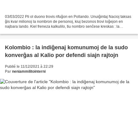
03/03/2022 Pli ol duono trovis rifuĝon en Pollando. Unuiĝintaj Nacioj taksas
ĝis kvar milionoj la nombron de personoj, kiuj bezonos trovi loĝejon en
najbara lando. Kiel freneza kalkulilo, tiu nombro senĉese kreskas : la
nombro de rifuĝintoj, kiuj fuĝas...
Kolombio : la indiĝenaj komunumoj de la sudo
konverĝas al Kalio por defendi siajn rajtojn
Publié le 11/12/2021 à 22:29
Par
neniammilitointerni