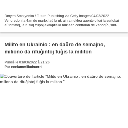
Dmytro Smolyenko / Future Publishing via Getty Images 04/03/2022
Vendredon la 4an de marto, laŭ la ukrainia nuklea agentejo kaj la surlokaj
aŭtoritatoj, la rusiaj trupoj ekkaptis la nuklean centralon de Zaporiĵo, sud-
oriente de Ukrainio. « La operaca...
Milito en Ukrainio : en daŭro de semajno,
miliono da rifuĝintoj fuĝis la militon
Publié le 03/03/2022 à 21:26
Par
neniammilitointerni