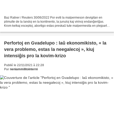
Baz Ratner / Reuters 30/06/2022 Por eviti la malpermeson devigitan en
plimulte de la landoj en la kontinento, la junuloj kaj virinoj endanĝeriĝas.
Krom kelkaj esceptoj, abortigo estas preskaŭ tute malpermesita en plejparte
de la afrikaj landoj. La limigaj...
Perfortoj en Gvadelupo : laŭ ekonomikisto, « la
vera problemo, estas la neegalecoj », kiuj
intensiĝis pro la kovim-krizo
Publié le 22/11/2021 à 22:28
Par
neniammilitointerni