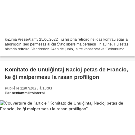
©Zuma Press/Alamy 25/06/2022 Tiu historia retroiro ne igas kontraŭleĝaj la
abortigojn, sed permesas al ĉiu Ŝtato libere malpermesi ilin aŭ ne. Tiu estas
historia retroiro. Vendredon 24an de junio, la tre konservativa Ĉefkortumo de
Usono forbalais juĝan...
Komitato de Unuiĝintaj Nacioj petas de Francio,
ke ĝi malpermesu la rasan profiligon
Publié le 11/07/2023 à 13:03
Par
neniammilitointerni