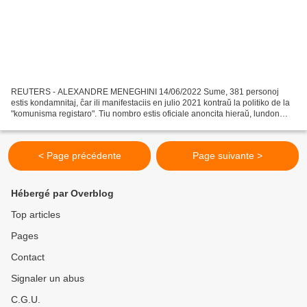
REUTERS - ALEXANDRE MENEGHINI 14/06/2022 Sume, 381 personoj
estis kondamnitaj, ĉar ili manifestaciis en julio 2021 kontraŭ la politiko de la
"komunisma registaro". Tiu nombro estis oficiale anoncita hieraŭ, lundon
13an de junio, fare de la ĝenerala prokuroro....
< Page précédente
Page suivante >
Hébergé par Overblog
Top articles
Pages
Contact
Signaler un abus
C.G.U.