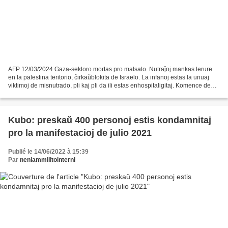
AFP 12/03/2024 Gaza-sektoro mortas pro malsato. Nutraĵoj mankas terure
en la palestina teritorio, ĉirkaŭblokita de Israelo. La infanoj estas la unuaj
viktimoj de misnutrado, pli kaj pli da ili estas enhospitaligitaj. Komence de
marto, skipo de la Monda...
Kubo: preskaŭ 400 personoj estis kondamnitaj
pro la manifestacioj de julio 2021
Publié le 14/06/2022 à 15:39
Par
neniammilitointerni