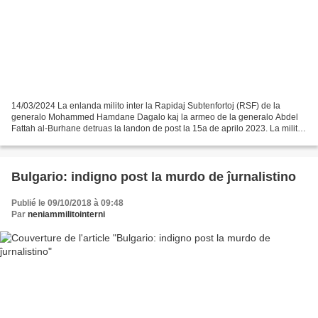
14/03/2024 La enlanda milito inter la Rapidaj Subtenfortoj (RSF) de la
generalo Mohammed Hamdane Dagalo kaj la armeo de la generalo Abdel
Fattah al-Burhane detruas la landon de post la 15a de aprilo 2023. La milito,
kiu detruas Sudanon de antaŭ preskaŭ...
Bulgario: indigno post la murdo de ĵurnalistino
Publié le 09/10/2018 à 09:48
Par
neniammilitointerni