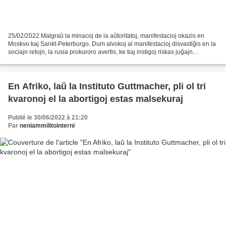
25/02/2022 Malgraŭ la minacoj de la aŭtoritatoj, manifestacioj okazis en
Moskvo kaj Sankt-Peterburgo. Dum alvokoj al manifestacioj disvastiĝis en la
sociajn retojn, la rusia prokuroro avertis, ke tiaj instigoj riskas juĝajn
persekutojn. « Ne al la milito...
En Afriko, laŭ la Instituto Guttmacher, pli ol tri
kvaronoj el la abortigoj estas malsekuraj
Publié le 30/06/2022 à 21:20
Par
neniammilitointerni