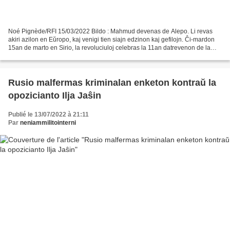
Noé Pignède/RFI 15/03/2022 Bildo : Mahmud devenas de Alepo. Li revas
akiri azilon en Eŭropo, kaj venigi tien siajn edzinon kaj gefilojn. Ĉi-mardon
15an de marto en Sirio, la revoluciuloj celebras la 11an datrevenon de la
komenciĝo de la protestmovado...
Rusio malfermas kriminalan enketon kontraŭ la
opozicianto Ilja Jaŝin
Publié le 13/07/2022 à 21:11
Par
neniammilitointerni