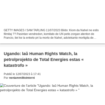
GETTY IMAGES / SAM TARLING 11/07/2023 Bildo: Kiom da Nahel ne estis
filmitaj ?? Pasintan vendredon, komitato de UN petis zorgan atenton de
Francio, tiel ke la enketo pri la morto de Nahel, adolekanto mortigita de
policisto apud Parizo, « estu zorge ekzamenita...
Ugando: laŭ Human Rights Watch, la
petrolprojekto de Total Energies estas «
katastrofo »
Publié le 12/07/2023 à 17:41
Par
neniammilitointerni