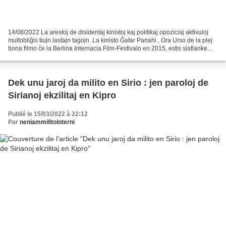
14/08/2022 La arestoj de disidentaj kinistoj kaj politikaj opoziciaj aktivuloj
multobliĝis tiujn lastajn tagojn. La kinisto Ĝafar Panahi , Ora Urso de la plej
bona filmo ĉe la Berlina Internacia Film-Festivalo en 2015, estis siaflanke
arestita lundon...
Dek unu jaroj da milito en Sirio : jen paroloj de
Sirianoj ekzilitaj en Kipro
Publié le 15/03/2022 à 22:12
Par
neniammilitointerni