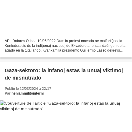
AP - Dolores Ochoa 19/06/2022 Dum la protest-movado ne malfortiĝas, la
Konfederacio de la indiĝenaj naciecoj de Ekvadoro anoncas daŭrigon de la
agado en la tuta lando. Kvankam la prezidento Guillermo Lasso dekretis
esceptan staton en tri provincoj por...
Gaza-sektoro: la infanoj estas la unuaj viktimoj
de misnutrado
Publié le 12/03/2024 à 22:17
Par
neniammilitointerni