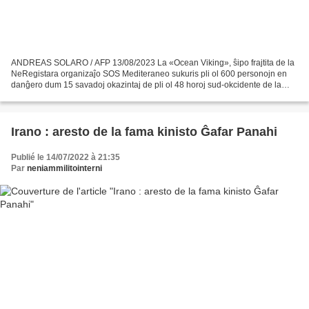
ANDREAS SOLARO / AFP 13/08/2023 La «Ocean Viking», ŝipo frajtita de la
NeRegistara organizaĵo SOS Mediteraneo sukuris pli ol 600 personojn en
danĝero dum 15 savadoj okazintaj de pli ol 48 horoj sud-okcidente de la
itala insulo Lampedusa, anoncis vendredon...
Irano : aresto de la fama kinisto Ĝafar Panahi
Publié le 14/07/2022 à 21:35
Par
neniammilitointerni