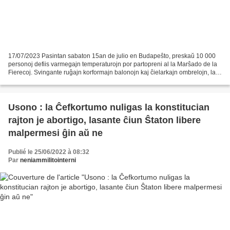
17/07/2023 Pasintan sabaton 15an de julio en Budapeŝto, preskaŭ 10 000
personoj defiis varmegajn temperaturojn por partopreni al la Marŝado de la
Fierecoj. Svingante ruĝajn korformajn balonojn kaj ĉielarkajn ombrelojn, la
homamaso marŝis en festa kaj...
Usono : la Ĉefkortumo nuligas la konstitucian
rajton je abortigo, lasante ĉiun Ŝtaton libere
malpermesi ĝin aŭ ne
Publié le 25/06/2022 à 08:32
Par
neniammilitointerni