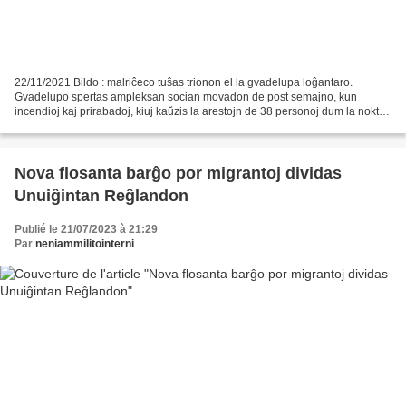
22/11/2021 Bildo : malriĉeco tuŝas trionon el la gvadelupa loĝantaro.
Gvadelupo spertas ampleksan socian movadon de post semajno, kun
incendioj kaj prirabadoj, kiuj kaŭzis la arestojn de 38 personoj dum la nokto
de sabato 20a de novembro ĝis dimanĉo....
Nova flosanta barĝo por migrantoj dividas
Unuiĝintan Reĝlandon
Publié le 21/07/2023 à 21:29
Par
neniammilitointerni