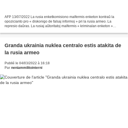
AFP 13/07/2022 La rusia enketkomisiono malfermis enketon kontraŭ la
opozicianto pro « diskonigo de falsaj informoj » pri la rusia armeo. La
represio daŭras. La rusiaj aŭtoritatoj malfermis « kriminalan enketon »
kontraŭ Ilja Jaŝin , unu el la lastaj opoziciaj...
Granda ukrainia nuklea centralo estis atakita de
la rusia armeo
Publié le 04/03/2022 à 16:18
Par
neniammilitointerni