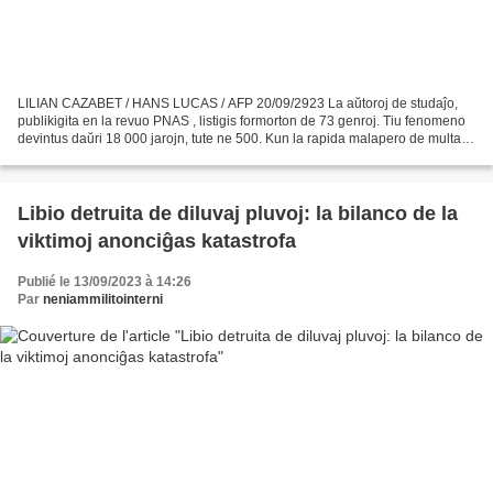
LILIAN CAZABET / HANS LUCAS / AFP 20/09/2923 La aŭtoroj de studaĵo,
publikigita en la revuo PNAS , listigis formorton de 73 genroj. Tiu fenomeno
devintus daŭri 18 000 jarojn, tute ne 500. Kun la rapida malapero de multaj
bestaj specioj, la homoj estigas...
Libio detruita de diluvaj pluvoj: la bilanco de la
viktimoj anonciĝas katastrofa
Publié le 13/09/2023 à 14:26
Par
neniammilitointerni