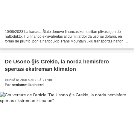
10/08/2023 La kanada Ŝtato denove financas kontestitan plivastigon de
naftodukto. Tiu financo ekvivalentas al du miliardoj da usonaj dolaroj, en
formo de prunto, por la naftodukto Trans Mountain , kiu transportas nafton ĝis
la granda haveno de Vankuvero,...
De Usono ĝis Grekio, la norda hemisfero
spertas ekstreman klimaton
Publié le 28/07/2023 à 21:08
Par
neniammilitointerni