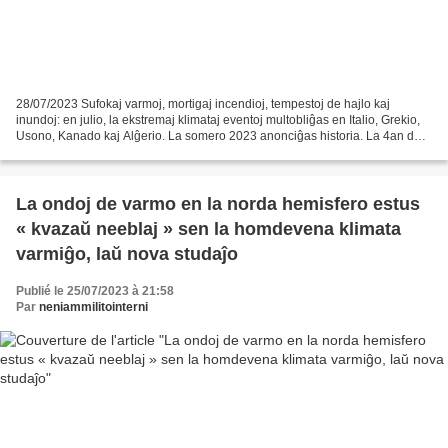
28/07/2023 Sufokaj varmoj, mortigaj incendioj, tempestoj de hajlo kaj
inundoj: en julio, la ekstremaj klimataj eventoj multobliĝas en Italio, Grekio,
Usono, Kanado kaj Alĝerio. La somero 2023 anonciĝas historia. La 4an de
julio, la Tero traspertis sian...
La ondoj de varmo en la norda hemisfero estus
« kvazaŭ neeblaj » sen la homdevena klimata
varmiĝo, laŭ nova studaĵo
Publié le 25/07/2023 à 21:58
Par
neniammilitointerni