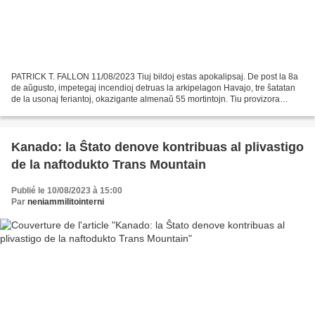
PATRICK T. FALLON 11/08/2023 Tiuj bildoj estas apokalipsaj. De post la 8a
de aŭgusto, impetegaj incendioj detruas la arkipelagon Havajo, tre ŝatatan
de la usonaj feriantoj, okazigante almenaŭ 55 mortintojn. Tiu provizora
bilanco riskas pligraviĝi en la...
Kanado: la Ŝtato denove kontribuas al plivastigo
de la naftodukto Trans Mountain
Publié le 10/08/2023 à 15:00
Par
neniammilitointerni