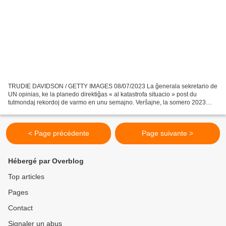
TRUDIE DAVIDSON / GETTY IMAGES 08/07/2023 La ĝenerala sekretario de
UN opinias, ke la planedo direktiĝas « al katastrofa situacio » post du
tutmondaj rekordoj de varmo en unu semajno. Verŝajne, la somero 2023
restos registrata en la homaj analoj. Post...
< Page précédente
Page suivante >
Hébergé par Overblog
Top articles
Pages
Contact
Signaler un abus