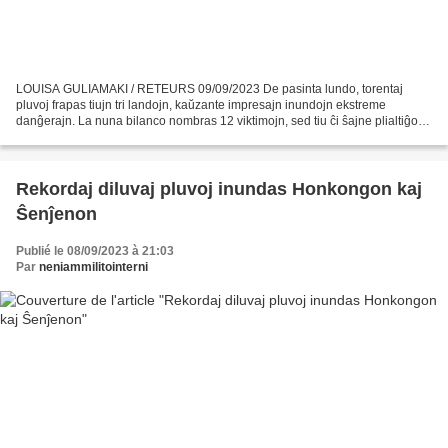
LOUISA GULIAMAKI / RETEURS 09/09/2023 De pasinta lundo, torentaj
pluvoj frapas tiujn tri landojn, kaŭzante impresajn inundojn ekstreme
danĝerajn. La nuna bilanco nombras 12 viktimojn, sed tiu ĉi ŝajne plialtiĝos.
Temas pri pluvoj el « bibliaj dimensioj...
Rekordaj diluvaj pluvoj inundas Honkongon kaj
Ŝenĵenon
Publié le 08/09/2023 à 21:03
Par
neniammilitointerni