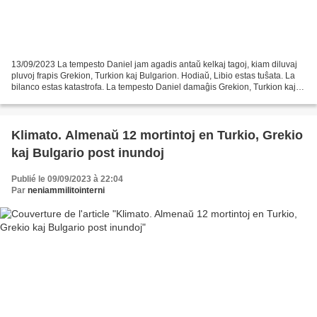
13/09/2023 La tempesto Daniel jam agadis antaŭ kelkaj tagoj, kiam diluvaj
pluvoj frapis Grekion, Turkion kaj Bulgarion. Hodiaŭ, Libio estas tuŝata. La
bilanco estas katastrofa. La tempesto Daniel damaĝis Grekion, Turkion kaj
Bulgarion. La damaĝoj estas...
Klimato. Almenaŭ 12 mortintoj en Turkio, Grekio
kaj Bulgario post inundoj
Publié le 09/09/2023 à 22:04
Par
neniammilitointerni