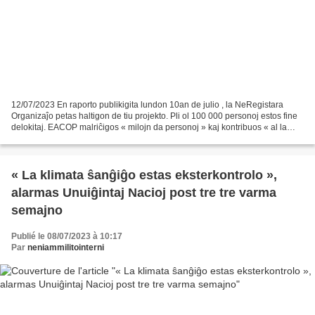
12/07/2023 En raporto publikigita lundon 10an de julio , la NeRegistara
Organizaĵo petas haltigon de tiu projekto. Pli ol 100 000 personoj estos fine
delokitaj. EACOP malriĉigos « milojn da personoj » kaj kontribuos « al la
tutmonda klimata krizo ». Lundon...
« La klimata ŝanĝiĝo estas eksterkontrolo »,
alarmas Unuiĝintaj Nacioj post tre tre varma
semajno
Publié le 08/07/2023 à 10:17
Par
neniammilitointerni