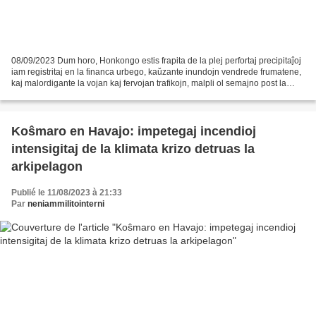
08/09/2023 Dum horo, Honkongo estis frapita de la plej perfortaj precipitaĵoj
iam registritaj en la financa urbego, kaŭzante inundojn vendrede frumatene,
kaj malordigante la vojan kaj fervojan trafikojn, malpli ol semajno post la
pasado de supertajfuno....
Koŝmaro en Havajo: impetegaj incendioj
intensigitaj de la klimata krizo detruas la
arkipelagon
Publié le 11/08/2023 à 21:33
Par
neniammilitointerni