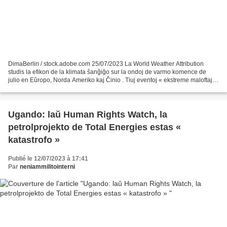
DimaBerlin / stock.adobe.com 25/07/2023 La World Weather Attribution
studis la efikon de la klimata ŝanĝiĝo sur la ondoj de varmo komence de
julio en Eŭropo, Norda Ameriko kaj Ĉinio . Tiuj eventoj « ekstreme maloftaj »
fariĝis kutimaj. La norda hemisfero...
Ugando: laŭ Human Rights Watch, la
petrolprojekto de Total Energies estas «
katastrofo »
Publié le 12/07/2023 à 17:41
Par
neniammilitointerni