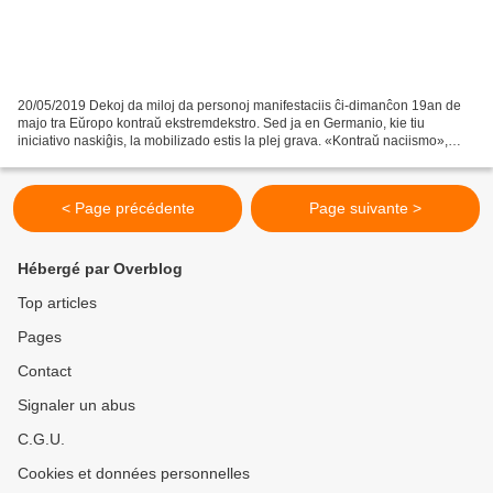
20/05/2019 Dekoj da miloj da personoj manifestaciis ĉi-dimanĉon 19an de
majo tra Eŭropo kontraŭ ekstremdekstro. Sed ja en Germanio, kie tiu
iniciativo naskiĝis, la mobilizado estis la plej grava. «Kontraŭ naciismo»,
estis la agadvorto de pluraj manifestacioj...
< Page précédente
Page suivante >
Hébergé par Overblog
Top articles
Pages
Contact
Signaler un abus
C.G.U.
Cookies et données personnelles