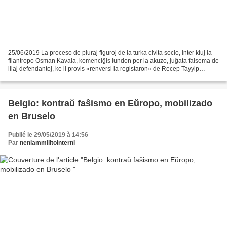
25/06/2019 La proceso de pluraj figuroj de la turka civita socio, inter kiuj la
filantropo Osman Kavala, komenciĝis lundon per la akuzo, juĝata falsema de
iliaj defendantoj, ke li provis «renversi la registaron» de Recep Tayyip
Erdoğan dum la vasta protest-movado...
Belgio: kontraŭ faŝismo en Eŭropo, mobilizado
en Bruselo
Publié le 29/05/2019 à 14:56
Par
neniammilitointerni