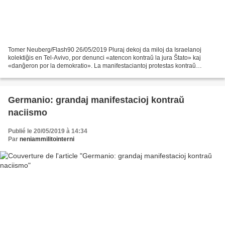
Tomer Neuberg/Flash90 26/05/2019 Pluraj dekoj da miloj da Israelanoj
kolektiĝis en Tel-Avivo, por denunci «atencon kontraŭ la jura Ŝtato» kaj
«danĝeron por la demokratio». La manifestaciantoj protestas kontraŭ
leĝprojekto, kiu celas protekti la Ĉefministron,...
Germanio: grandaj manifestacioj kontraŭ
naciismo
Publié le 20/05/2019 à 14:34
Par
neniammilitointerni