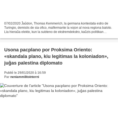
07/02/2020 Ĵaŭdon, Thomas Kemmerich, la germana kontestata estro de
Turingio, demisiis de sia ofico, malfermante la vojon al nova regiona baloto.
Lia hieraŭa elekto, kun la subteno de ekstremdekstro, kaŭzis politikan
tertremon en Germanio. Lia elekto,...
Usona pacplano por Proksima Oriento:
«skandala plano, kiu legitimas la koloniadon»,
juĝas palestina diplomato
Publié le 29/01/2020 à 16:59
Par
neniammilitointerni