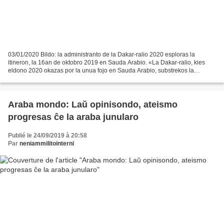
03/01/2020 Bildo: la administranto de la Dakar-ralio 2020 esploras la
itineron, la 16an de oktobro 2019 en Sauda Arabio. «La Dakar-ralio, kies
eldono 2020 okazas por la unua fojo en Sauda Arabio, substrekos la
turisman potencialon de tiu reĝlando, kies...
Araba mondo: Laŭ opinisondo, ateismo
progresas ĉe la araba junularo
Publié le 24/09/2019 à 20:58
Par
neniammilitointerni