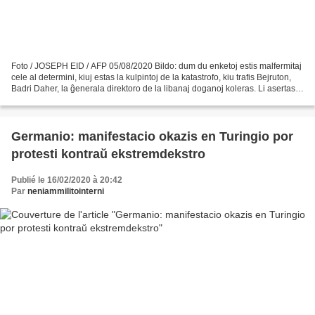
Foto / JOSEPH EID / AFP 05/08/2020 Bildo: dum du enketoj estis malfermitaj
cele al determini, kiuj estas la kulpintoj de la katastrofo, kiu trafis Bejruton,
Badri Daher, la ĝenerala direktoro de la libanaj doganoj koleras. Li asertas,
ke li sesfoje alarmis...
Germanio: manifestacio okazis en Turingio por
protesti kontraŭ ekstremdekstro
Publié le 16/02/2020 à 20:42
Par
neniammilitointerni