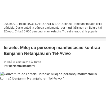
29/05/2019 Bildo: «SOLIDARECO SEN LANDLIMOJ» Tambura frapado estis
aŭdebla, ĝuste antaŭ la eŭropa parlamento, por rifuzi faŝismon en Belgio kaj
Eŭropo. Ĉirkaŭ 5 000 personoj manifestaciis. Tio estis reago al la populisma
kaj ekstremisma ekkresko, observata...
Israelo: Miloj da personoj manifestaciis kontraŭ
Benjamin Netanjahu en Tel-Avivo
Publié le 26/05/2019 à 16:08
Par
neniammilitointerni