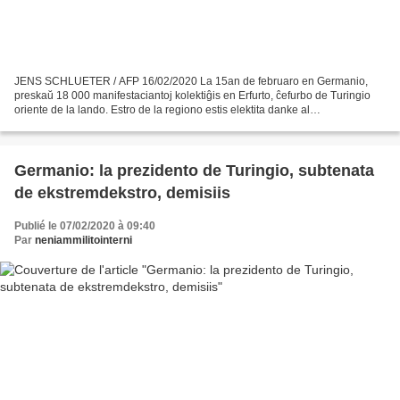
JENS SCHLUETER / AFP 16/02/2020 La 15an de februaro en Germanio,
preskaŭ 18 000 manifestaciantoj kolektiĝis en Erfurto, ĉefurbo de Turingio
oriente de la lando. Estro de la regiono estis elektita danke al
ekstremdekstro, kio provokis politikan tertremon...
Germanio: la prezidento de Turingio, subtenata
de ekstremdekstro, demisiis
Publié le 07/02/2020 à 09:40
Par
neniammilitointerni