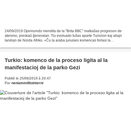
24/09/2019 Opinisondo mendita de la "Brita BBC" malkaŝas progreson de
ateismo, preskaŭ ĝeneralan. Tiu evoluado tuŝas aparte Tunizion kaj aliajn
landojn de Norda Afriko. «Ĉu la araba junularo komencas forlasi la
religion?» sin demandas la retejo de la...
Turkio: komenco de la proceso ligita al la
manifestacioj de la parko Gezi
Publié le 25/06/2019 à 20:47
Par
neniammilitointerni