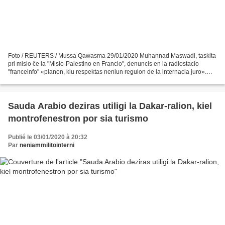
Foto / REUTERS / Mussa Qawasma 29/01/2020 Muhannad Maswadi, taskita
pri misio ĉe la "Misio-Palestino en Francio", denuncis en la radiostacio
"franceinfo" «planon, kiu respektas neniun regulon de la internacia juro».
«Tio estas skandala plano, kiu legitimas...
Sauda Arabio deziras utiligi la Dakar-ralion, kiel
montrofenestron por sia turismo
Publié le 03/01/2020 à 20:32
Par
neniammilitointerni