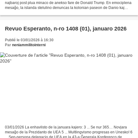
najbaroj post plua minaco de anekso fare de Donald Trump. En emociplena
mesaĝo, la islanda stelulino denuncas la kolonian paseon de Danio kaj
kuraĝigas la popolon emancipiĝi definitive....
Revuo Esperanto, n-ro 1408 (01), januaro 2026
Publié le 03/01/2026 à 16:30
Par
neniammilitointerni
03/01/2026 La enhavlisto de la januara kajero: 3 ... Se nur 365… Novjara
mesaĝo de la Prezidanto de UEA 5 ... Multlingvismo progresas en Unesko! 6
... Sep-persona delegacio de UEA en la 43-a Ĝenerala Konferenco de