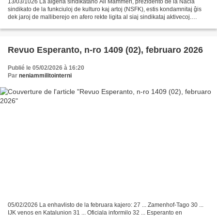
13/03/1026 La alĝeria sindikatano Ali Mammeri, prezidento de la Nacia
sindikato de la funkciuloj de kulturo kaj artoj (NSFK), estis kondamnitaj ĝis
dek jaroj de malliberejo en afero rekte ligita al siaj sindikataj aktivecoj.
Arestita sen mandato en marto...
Revuo Esperanto, n-ro 1409 (02), februaro 2026
Publié le 05/02/2026 à 16:20
Par
neniammilitointerni
05/02/2026 La enhavlisto de la februara kajero: 27 ... Zamenhof-Tago 30 ...
IJK venos en Katalunion 31 ... Oficiala informilo 32 ... Esperanto en