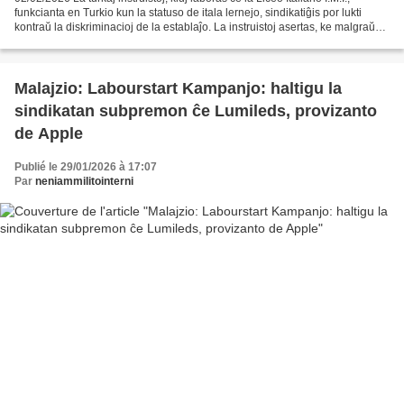
funkcianta en Turkio kun la statuso de itala lernejo, sindikatiĝis por lukti
kontraŭ la diskriminacioj de la establaĵo. La instruistoj asertas, ke malgraŭ
labortasko pli grava...
Malajzio: Labourstart Kampanjo: haltigu la
sindikatan subpremon ĉe Lumileds, provizanto
de Apple
Publié le 29/01/2026 à 17:07
Par
neniammilitointerni