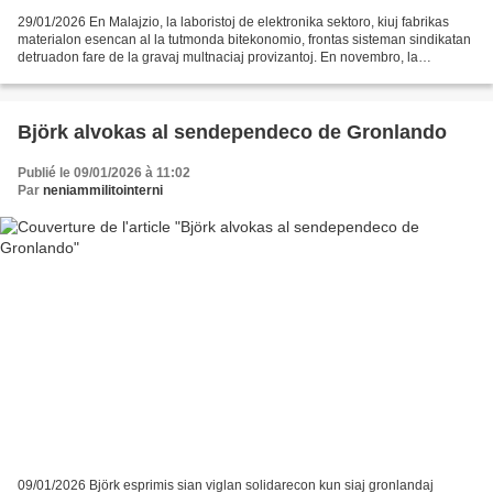
29/01/2026 En Malajzio, la laboristoj de elektronika sektoro, kiuj fabrikas
materialon esencan al la tutmonda bitekonomio, frontas sisteman sindikatan
detruadon fare de la gravaj multnaciaj provizantoj. En novembro, la
laboristoj de Lumineds, fabrikisto...
Björk alvokas al sendependeco de Gronlando
Publié le 09/01/2026 à 11:02
Par
neniammilitointerni
09/01/2026 Björk esprimis sian viglan solidarecon kun siaj gronlandaj