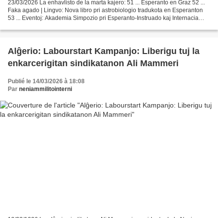
23/03/2026 La enhavlisto de la marta kajero: 51 ... Esperanto en Graz 52 ...
Faka agado | Lingvo: Nova libro pri astrobiologio tradukota en Esperanton
53 ... Eventoj: Akademia Simpozio pri Esperanto-Instruado kaj Internacia
Interŝanĝo 54 ... “Monto Zamenhof”:...
Alĝerio: Labourstart Kampanjo: Liberigu tuj la
enkarcerigitan sindikatanon Ali Mammeri
Publié le 14/03/2026 à 18:08
Par
neniammilitointerni