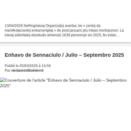
13/04/2026 NeRegistaraj Organizaĵoj avertas, ke « centoj da
manifestaciantoj enkarcerigitaj » de post januaro plu riskas mortopunon. La
iranaj aŭtoritatoj ekzekutis almenaŭ 1639 personojn en 2025, tio estas
rekordo de post 1989, menciis du NROj. Ili avertis,...
Enhavo de Sennaciulo / Julio – Septembro 2025
Publié le 05/04/2026 à 14:56
Par
neniammilitointerni