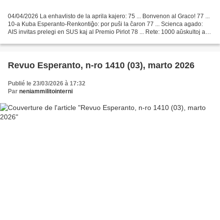
04/04/2026 La enhavlisto de la aprila kajero: 75 ... Bonvenon al Graco! 77 ...
10-a Kuba Esperanto-Renkontiĝo: por puŝi la ĉaron 77 ... Scienca agado:
AIS invitas prelegi en SUS kaj al Premio Pirlot 78 ... Rete: 1000 aŭskultoj aŭ
nenio – bonvenon al la...
Revuo Esperanto, n-ro 1410 (03), marto 2026
Publié le 23/03/2026 à 17:32
Par
neniammilitointerni