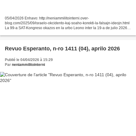
05/04/2026 Enhavo: http://neniammilitointerni.over-
blog.com/2025/09/israelo-okcidento-kaj-soaho-korekti-la-falsajn-ideojn.html
La 99-a SAT-Kongreso okazos en la urbo Leono inter la 19-a de julio 2026
kaj la 26-a de julio 2026. La kongreso koincidos kun...
Revuo Esperanto, n-ro 1411 (04), aprilo 2026
Publié le 04/04/2026 à 15:29
Par
neniammilitointerni