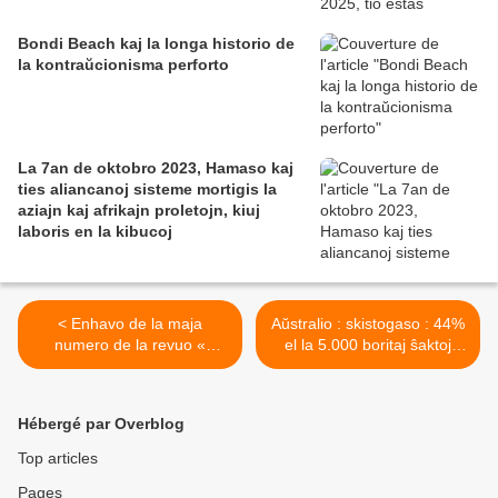
Bondi Beach kaj la longa historio de
la kontraŭcionisma perforto
La 7an de oktobro 2023, Hamaso kaj
ties aliancanoj sisteme mortigis la
aziajn kaj afrikajn proletojn, kiuj
laboris en la kibucoj
< Enhavo de la maja
Aŭstralio : skistogaso : 44%
numero de la revuo «
el la 5.000 boritaj ŝaktoj
Esperanto »
ellasas metanon >
Hébergé par Overblog
Top articles
Pages