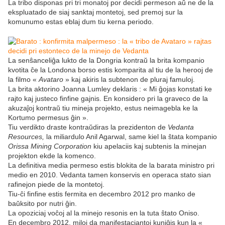
La tribo disponas pri tri monatoj por decidi permeson aŭ ne de la
ekspluatado de siaj sanktaj montetoj, sed premoj sur la
komunumo estas eblaj dum tiu kerna periodo.
La senŝanceliĝa lukto de la Dongria kontraŭ la brita kompanio
kvotita ĉe la Londona borso estis komparita al tiu de la herooj de
la filmo «
Avataro
» kaj akiris la subtenon de pluraj famuloj.
La brita aktorino Joanna Lumley deklaris : « Mi ĝojas konstati ke
rajto kaj justeco finfine gajnis. En konsidero pri la graveco de la
akuzaĵoj kontraŭ tiu mineja projekto, estus neimagebla ke la
Kortumo permesus ĝin ».
Tiu verdikto draste kontraŭdiras la prezidenton de
Vedanta
Resources,
la miliardulo Anil Agarwal, same kiel la ŝtata kompanio
Orissa Mining Corporation
kiu apelaciis kaj subtenis la minejan
projekton ekde la komenco.
La definitiva media permeso estis blokita de la barata ministro pri
medio en 2010. Vedanta tamen konservis en operaca stato sian
rafinejon piede de la montetoj.
Tiu-ĉi finfine estis fermita en decembro 2012 pro manko de
baŭksito por nutri ĝin.
La opoziciaj voĉoj al la minejo resonis en la tuta ŝtato Oniso.
En decembro 2012, miloj da manifestaciantoj kuniĝis kun la «