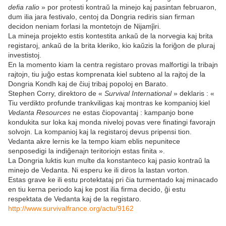
defia ralio
» por protesti kontraŭ la minejo kaj pasintan februaron,
dum ilia jara festivalo, centoj da Dongria rediris sian firman
decidon neniam forlasi la montetojn de Nijamĵiri.
La mineja projekto estis kontestita ankaŭ de la norvegia kaj brita
registaroj, ankaŭ de la brita kleriko, kio kaŭzis la foriĝon de pluraj
investistoj.
En la momento kiam la centra registaro provas malfortigi la tribajn
rajtojn, tiu juĝo estas komprenata kiel subteno al la rajtoj de la
Dongria Kondh kaj de ĉiuj tribaj popoloj en Barato.
Stephen Corry, direktoro de «
Survival International
» deklaris : «
Tiu verdikto profunde trankviligas kaj montras ke kompanioj kiel
Vedanta Resources
ne estas ĉiopovantaj : kampanjo bone
kondukita sur loka kaj monda niveloj povas vere finatingi favorajn
solvojn. La kompanioj kaj la registaroj devus pripensi tion.
Vedanta akre lernis ke la tempo kiam eblis nepunitece
senposedigi la indiĝenajn teritoriojn estas finita ».
La Dongria luktis kun multe da konstanteco kaj pasio kontraŭ la
minejo de Vedanta. Ni esperu ke ili diros la lastan vorton.
Estas grave ke ili estu protektataj pri ĉia turmentado kaj minacado
en tiu kerna periodo kaj ke post ilia firma decido, ĝi estu
respektata de Vedanta kaj de la registaro.
http://www.survivalfrance.org/actu/9162