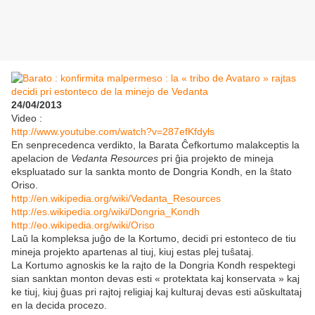
24/04/2013
Video :
http://www.youtube.com/watch?v=287efKfdyls
En senprecedenca verdikto, la Barata Ĉefkortumo malakceptis la
apelacion de
Vedanta Resources
pri ĝia projekto de mineja
ekspluatado sur la sankta monto de Dongria Kondh, en la ŝtato
Oriso.
http://en.wikipedia.org/wiki/Vedanta_Resources
http://es.wikipedia.org/wiki/Dongria_Kondh
http://eo.wikipedia.org/wiki/Oriso
Laŭ la kompleksa juĝo de la Kortumo, decidi pri estonteco de tiu
mineja projekto apartenas al tiuj, kiuj estas plej tuŝataj.
La Kortumo agnoskis ke la rajto de la Dongria Kondh respektegi
sian sanktan monton devas esti « protektata kaj konservata » kaj
ke tiuj, kiuj ĝuas pri rajtoj religiaj kaj kulturaj devas esti aŭskultataj
en la decida procezo.