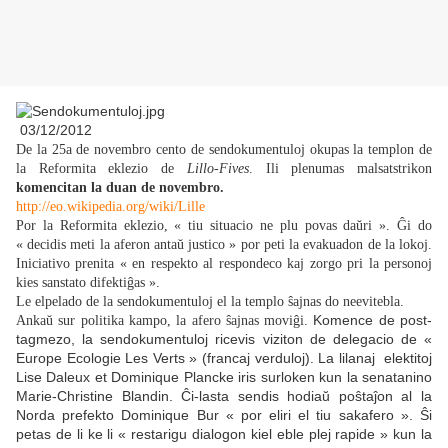
03/12/2012
De la 25a de novembro cento de sendokumentuloj okupas la templon de
la Reformita eklezio de
Lillo-Fives
. Ili plenumas malsatstrikon
komencitan la duan de novembro.
http://eo.wikipedia.org/wiki/Lille
Por la Reformita eklezio, « tiu situacio ne plu povas daŭri ». Ĝi do
« decidis meti la aferon antaŭ justico » por peti la evakuadon de la lokoj.
Iniciativo prenita « en respekto al respondeco kaj zorgo pri la personoj
kies sanstato difektiĝas ».
Le elpelado de la sendokumentuloj el la templo ŝajnas do neevitebla.
Komence de post-
Ankaŭ sur politika kampo, la afero ŝajnas moviĝi.
tagmezo, la sendokumentuloj ricevis viziton de delegacio de «
Europe Ecologie Les Verts » (francaj verduloj). La lilanaj elektitoj
Lise Daleux et Dominique Plancke iris surloken kun la senatanino
Marie-Christine Blandin. Ĉi-lasta sendis hodiaŭ poŝtaĵon al la
Norda prefekto Dominique Bur « por eliri el tiu sakafero ». Ŝi
petas de li ke li « restarigu dialogon kiel eble plej rapide » kun la