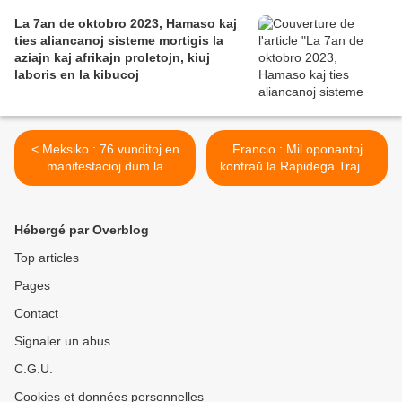
La 7an de oktobro 2023, Hamaso kaj
ties aliancanoj sisteme mortigis la
aziajn kaj afrikajn proletojn, kiuj
laboris en la kibucoj
< Meksiko : 76 vunditoj en
Francio : Mil oponantoj
manifestacioj dum la
kontraŭ la Rapidega Trajno
investituro de Peña Nieto
en Liono >
Hébergé par Overblog
Top articles
Pages
Contact
Signaler un abus
C.G.U.
Cookies et données personnelles