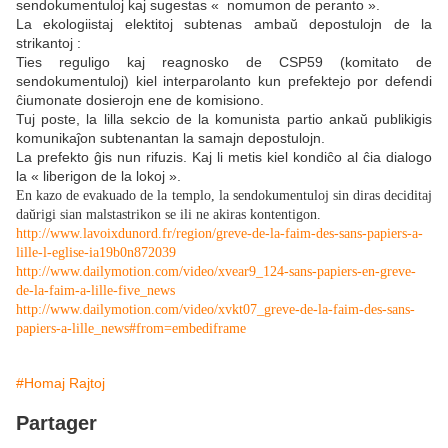
sendokumentuloj kaj sugestas « nomumon de peranto ».
La ekologiistaj elektitoj subtenas ambaŭ depostulojn de la
strikantoj :
Ties reguligo kaj reagnosko de CSP59 (komitato de
sendokumentuloj) kiel interparolanto kun prefektejo por defendi
ĉiumonate dosierojn ene de komisiono.
Tuj poste, la lilla sekcio de la komunista partio ankaŭ publikigis
komunikaĵon subtenantan la samajn depostulojn.
La prefekto ĝis nun rifuzis. Kaj li metis kiel kondiĉo al ĉia dialogo
la « liberigon de la lokoj ».
En kazo de evakuado de la templo, la sendokumentuloj sin diras deciditaj
daŭrigi sian malstastrikon se ili ne akiras kontentigon.
http://www.lavoixdunord.fr/region/greve-de-la-faim-des-sans-papiers-a-
lille-l-eglise-ia19b0n872039
http://www.dailymotion.com/video/xvear9_124-sans-papiers-en-greve-
de-la-faim-a-lille-five_news
http://www.dailymotion.com/video/xvkt07_greve-de-la-faim-des-sans-
papiers-a-lille_news#from=embediframe
#Homaj Rajtoj
Partager