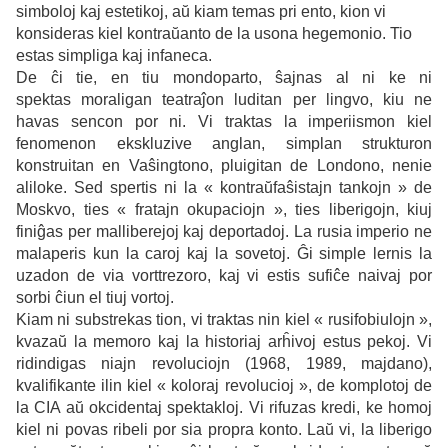
simboloj kaj estetikoj, aŭ kiam temas pri ento, kion vi
konsideras kiel kontraŭanto de la usona hegemonio. Tio
estas simpliga kaj infaneca.
De ĉi tie, en tiu mondoparto, ŝajnas al ni ke ni
spektas moraligan teatraĵon luditan per lingvo, kiu ne
havas sencon por ni.
Vi traktas la imperiismon kiel
fenomenon ekskluzive anglan, simplan strukturon
konstruitan en Vaŝingtono, pluigitan de Londono, nenie
aliloke. Sed spertis ni la « kontraŭfaŝistajn tankojn » de
Moskvo, ties « fratajn okupaciojn », ties liberigojn, kiuj
finiĝas per malliberejoj kaj deportadoj. La rusia imperio ne
malaperis kun la caroj kaj la sovetoj. Ĝi simple lernis la
uzadon de via vorttrezoro, kaj vi estis sufiĉe naivaj por
sorbi ĉiun el tiuj vortoj.
Kiam ni substrekas tion, vi traktas nin kiel « rusifobiulojn »,
kvazaŭ
la memoro kaj la historiaj arĥivoj estus pekoj. Vi
ridindigas niajn revoluciojn (1968, 1989, majdano),
kvalifikante ilin kiel « koloraj revolucioj », de komplotoj de
la CIA aŭ okcidentaj spektakloj. Vi rifuzas kredi, ke homoj
kiel ni povas ribeli por sia propra konto. Laŭ vi, la liberigo