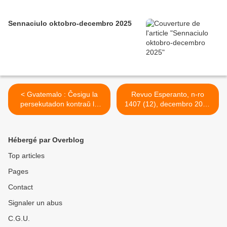
Sennaciulo oktobro-decembro 2025
< Gvatemalo : Ĉesigu la
Revuo Esperanto, n-ro
persekutadon kontraŭ la
1407 (12), decembro 2025
sindikata gvidantino Lesbia
>
Xiomara Conde Pacheco
Hébergé par Overblog
Top articles
Pages
Contact
Signaler un abus
C.G.U.