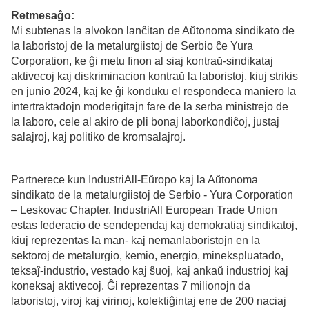
Retmesaĝo:
Mi subtenas la alvokon lanĉitan de Aŭtonoma sindikato de
la laboristoj de la metalurgiistoj de Serbio ĉe Yura
Corporation, ke ĝi metu finon al siaj kontraŭ-sindikataj
aktivecoj kaj diskriminacion kontraŭ la laboristoj, kiuj strikis
en junio 2024, kaj ke ĝi konduku el respondeca maniero la
intertraktadojn moderigitajn fare de la serba ministrejo de
la laboro, cele al akiro de pli bonaj laborkondiĉoj, justaj
salajroj, kaj politiko de kromsalajroj.
Partnerece kun IndustriAll-Eŭropo kaj la Aŭtonoma
sindikato de la metalurgiistoj de Serbio - Yura Corporation
– Leskovac Chapter. IndustriAll European Trade Union
estas federacio de sendependaj kaj demokratiaj sindikatoj,
kiuj reprezentas la man- kaj nemanlaboristojn en la
sektoroj de metalurgio, kemio, energio, minekspluatado,
teksaĵ-industrio, vestado kaj ŝuoj, kaj ankaŭ industrioj kaj
koneksaj aktivecoj. Ĝi reprezentas 7 milionojn da
laboristoj, viroj kaj virinoj, kolektiĝintaj ene de 200 naciaj