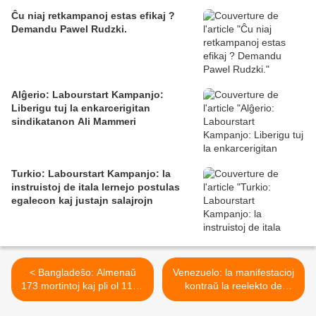
Ĉu niaj retkampanoj estas efikaj ?
Demandu Pawel Rudzki.
Alĝerio: Labourstart Kampanjo:
Liberigu tuj la enkarcerigitan
sindikatanon Ali Mammeri
Turkio: Labourstart Kampanjo: la
instruistoj de itala lernejo postulas
egalecon kaj justajn salajrojn
< Bangladeŝo: Almenaŭ
Venezuelo: la manifestacioj
173 mortintoj kaj pli ol 1100
kontraŭ la reelekto de
arestoj
Maduro okazigis almenaŭ 4
mortintojn >