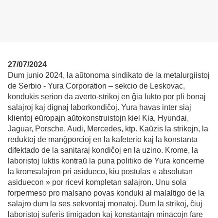
27/07/2024
Dum junio 2024, la aŭtonoma sindikato de la metalurgiistoj
de Serbio - Yura Corporation – sekcio de Leskovac,
kondukis serion da averto-strikoj en ĝia lukto por pli bonaj
salajroj kaj dignaj laborkondiĉoj. Yura havas inter siaj
klientoj eŭropajn aŭtokonstruistojn kiel Kia, Hyundai,
Jaguar, Porsche, Audi, Mercedes, ktp. Kaŭzis la strikojn, la
reduktoj de manĝporcioj en la kafeterio kaj la konstanta
difektado de la sanitaraj kondiĉoj en la uzino. Krome, la
laboristoj luktis kontraŭ la puna politiko de Yura koncerne
la kromsalajron pri asidueco, kiu postulas « absolutan
asiduecon » por ricevi kompletan salajron. Unu sola
forpermeso pro malsano povas konduki al malaltigo de la
salajro dum la ses sekvontaj monatoj. Dum la strikoj, ĉiuj
laboristoj suferis timigadon kaj konstantajn minacojn fare