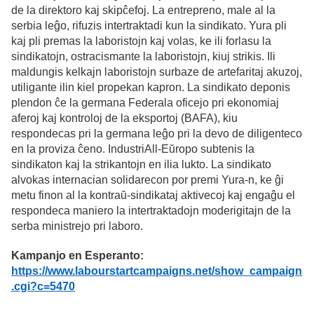
de la direktoro kaj skipĉefoj. La entrepreno, male al la
serbia leĝo, rifuzis intertraktadi kun la sindikato. Yura pli
kaj pli premas la laboristojn kaj volas, ke ili forlasu la
sindikatojn, ostracismante la laboristojn, kiuj strikis. Ili
maldungis kelkajn laboristojn surbaze de artefaritaj akuzoj,
utiligante ilin kiel propekan kapron. La sindikato deponis
plendon ĉe la germana Federala oficejo pri ekonomiaj
aferoj kaj kontroloj de la eksportoj (BAFA), kiu
respondecas pri la germana leĝo pri la devo de diligenteco
en la proviza ĉeno. IndustriAll-Eŭropo subtenis la
sindikaton kaj la strikantojn en ilia lukto. La sindikato
alvokas internacian solidarecon por premi Yura-n, ke ĝi
metu finon al la kontraŭ-sindikataj aktivecoj kaj engaĝu el
respondeca maniero la intertraktadojn moderigitajn de la
serba ministrejo pri laboro.
Kampanjo en Esperanto:
https://www.labourstartcampaigns.net/show_campaign
.cgi?c=5470