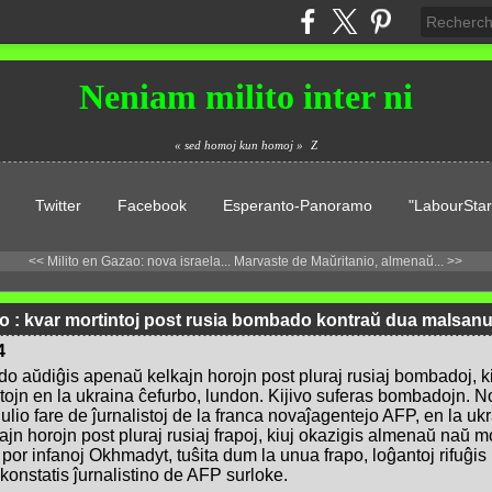
Neniam milito inter ni
« sed homoj kun homoj »
Z
Twitter
Facebook
Esperanto-Panoramo
"LabourStar
<< Milito en Gazao: nova israela...
Marvaste de Maŭritanio, almenaŭ... >>
io : kvar mortintoj post rusia bombado kontraŭ dua malsanul
4
do aŭdiĝis apenaŭ kelkajn horojn post pluraj rusiaj bombadoj, 
tojn en la ukraina ĉefurbo, lundon. Kijivo suferas bombadojn. N
lio fare de ĵurnalistoj de la franca novaĵagentejo AFP, en la ukra
jn horojn post pluraj rusiaj frapoj, kiuj okazigis almenaŭ naŭ mo
por infanoj Okhmadyt, tuŝita dum la unua frapo, loĝantoj rifuĝis
 konstatis ĵurnalistino de AFP surloke.