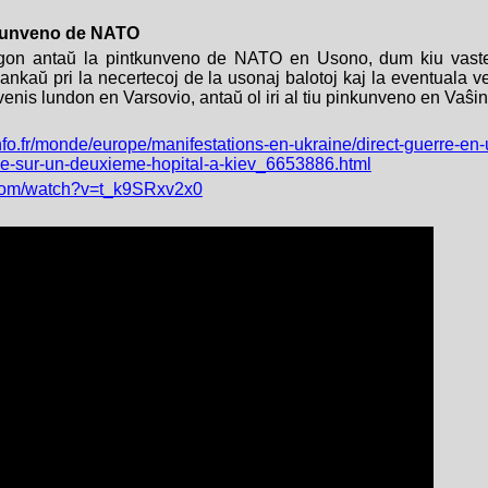
tkunveno de NATO
agon antaŭ la pintkunveno de NATO en Usono, dum kiu vaste
aj ankaŭ pri la necertecoj de la usonaj balotoj kaj la eventual
venis lundon en Varsovio, antaŭ ol iri al tiu pinkunveno en Vaŝi
nfo.fr/monde/europe/manifestations-en-ukraine/direct-guerre-en-
e-sur-un-deuxieme-hopital-a-kiev_6653886.html
.com/watch?v=t_k9SRxv2x0