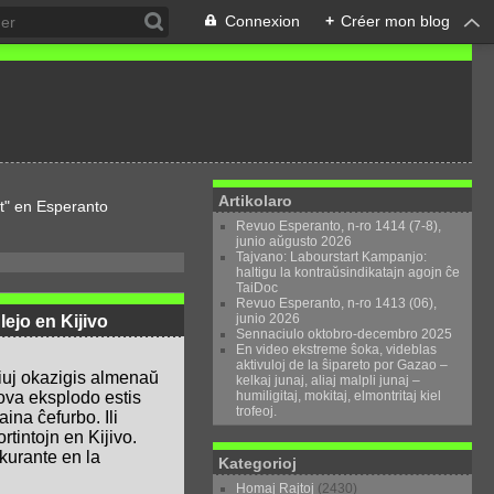
Connexion
+
Créer mon blog
Artikolaro
t" en Esperanto
Revuo Esperanto, n-ro 1414 (7-8),
junio aŭgusto 2026
Tajvano: Labourstart Kampanjo:
haltigu la kontraŭsindikatajn agojn ĉe
TaiDoc
Revuo Esperanto, n-ro 1413 (06),
junio 2026
ejo en Kijivo
Sennaciulo oktobro-decembro 2025
En video ekstreme ŝoka, videblas
aktivuloj de la ŝipareto por Gazao –
kiuj okazigis almenaŭ
kelkaj junaj, aliaj malpli junaj –
humiligitaj, mokitaj, elmontritaj kiel
ova eksplodo estis
trofeoj.
ina ĉefurbo. Ili
rtintojn en Kijivo.
 kurante en la
Kategorioj
Homaj Rajtoj
(2430)