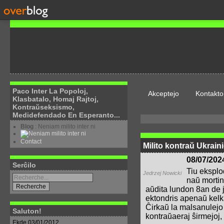
Paco Inter La Popoloj,
Akceptejo
Kontakto
Klasbatalo, Homaj Rajtoj,
Kontraŭseksismo,
Medidefendado En Esperanto...
Blog
: Neniam milito inter ni
Contact
Milito kontraŭ Ukrain
08/07/202
Serĉilo
Tiu eksplo
Jedrzej Nowicki
naŭ mortin
aŭdita lundon 8an de ju
ektondris apenaŭ kelka
Ĉirkaŭ la malsanulejo 
Saluton!
kontraŭaeraj ŝirmejoj,
Ekde 03/01/2012