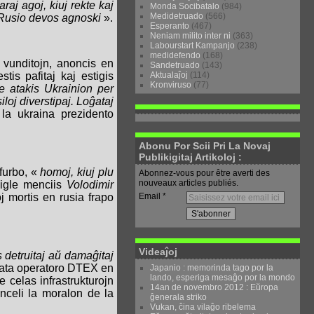
araj agoj, kiuj rekte kaj
Monda Socibatalo
(984)
Medidetruado
(566)
s Rusio devos agnoski
».
Esperanto
(467)
Neniam milito inter ni
(363)
Labourstart Kampanjo
(238)
medidefendo
(168)
5 vunditojn, anoncis en
Sandetruado
(143)
Aktualaĵoj
(114)
tis pafitaj kaj estigis
Kronviruso
(77)
se atakis Ukrainion per
loj diverstipaj. Loĝataj
la ukraina prezidento
Abonu Por Scii Pri La Novaj
Publikigitaj Artikoloj :
furbo, «
homoj, kiuj plu
Abonnez-vous pour être averti des
nouveaux articles publiés.
igle menciis
Volodimir
Email
 mortis en rusia frapo
Videaĵoj
is detruitaj aŭ damaĝitaj
rivata operatoro DTEX en
Japanio : memorinda tago por la
lando, esperiga mesaĝo por la mondo
e celas infrastrukturojn
14an de novembro 2012 : Eŭropa
ŝanceli la moralon de la
ĝenerala striko
Vukan, ĉina vilaĝo ribelema