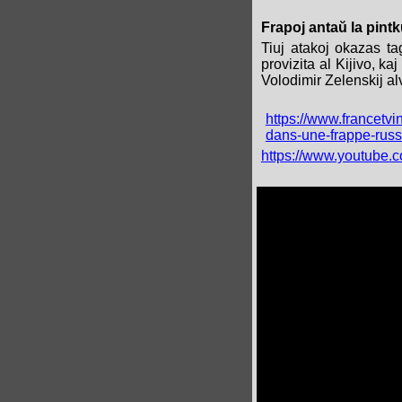
Frapoj antaŭ la pin
Tiuj atakoj okazas t
provizita al Kijivo, k
Volodimir Zelenskij al
https://www.francetvi
dans-une-frappe-russ
https://www.youtube