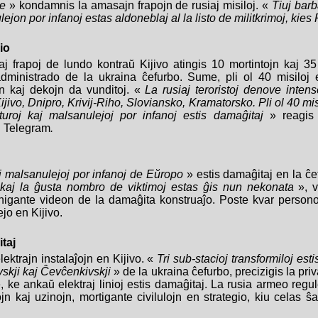
me
» kondamnis la amasajn frapojn de rusiaj misiloj. «
Tiuj barb
ejon por infanoj estas aldoneblaj al la listo de militkrimoj, kie
io
aj frapoj de lundo kontraŭ Kijivo atingis 10 mortintojn kaj 3
dministrado de la ukraina ĉefurbo. Sume, pli ol 40 misiloj es
n kaj dekojn da vunditoj. «
La rusiaj teroristoj denove inten
Kijivo, Dnipro,
Krivij-Riho
, Sloviansko, Kramatorsko. Pli ol 40 misi
ukturoj kaj malsanulejoj por infanoj estis damaĝitaj
» reagis 
 Telegram
.
aj malsanulejoj por infanoj de Eŭropo
» estis damaĝitaj en la ĉe
j kaj la ĝusta nombro de viktimoj estas ĝis nun nekonata
», v
igante videon de la damaĝita konstruaĵo. Poste kvar personoj
jo en Kijivo.
itaj
elektrajn instalaĵojn en Kijivo. «
Tri sub-stacioj transformiloj est
ivskji kaj Ĉevĉenkivskji
» de la ukraina ĉefurbo, precizigis la p
 ke ankaŭ elektraj linioj estis damaĝitaj. La rusia armeo regul
ĵojn kaj uzinojn, mortigante civilulojn en strategio, kiu celas 