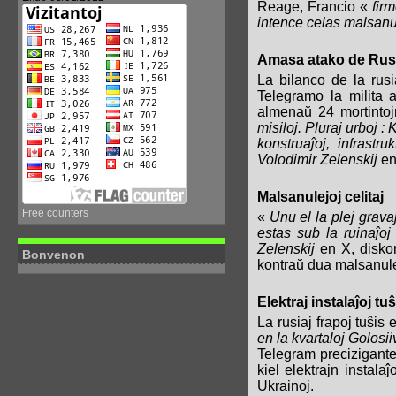
Reage, Francio «
fir
intence celas malsanul
Amasa atako de Rus
La bilanco de la rusi
Telegramo la milita a
almenaŭ 24 mortintoj
misiloj. Pluraj urboj : 
konstruaĵoj, infrastr
Volodimir Zelenskij
en
Malsanulejoj celitaj
Free counters
«
Unu el la plej grav
estas sub la ruinaĵo
Zelenskij
en X, diskon
Bonvenon
kontraŭ dua malsanule
Elektraj instalaĵoj tuŝ
La rusiaj frapoj tuŝis 
en la kvartaloj Golosi
Telegram precizigante,
kiel elektrajn instala
Ukrainoj.