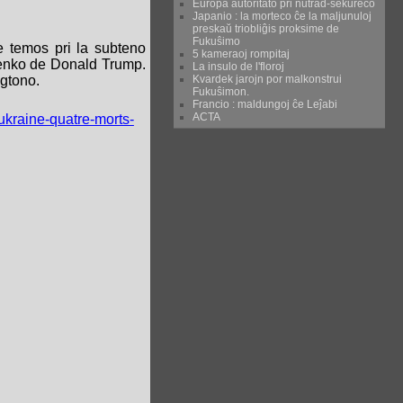
Eŭropa aŭtoritato pri nutrad-sekureco
Japanio : la morteco ĉe la maljunuloj
preskaŭ triobliĝis proksime de
Fukuŝimo
 temos pri la subteno
5 kameraoj rompitaj
a venko de Donald Trump.
La insulo de l'floroj
Kvardek jarojn por malkonstrui
ngtono.
Fukuŝimon.
Francio : maldungoj ĉe Leĵabi
ACTA
ukraine-quatre-morts-