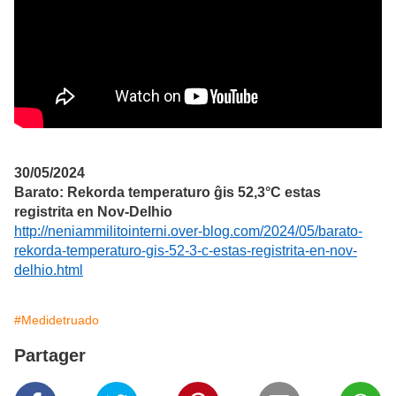
30/05/2024
Barato: Rekorda temperaturo ĝis 52,3°C estas
registrita en Nov-Delhio
http://neniammilitointerni.over-blog.com/2024/05/barato-
rekorda-temperaturo-gis-52-3-c-estas-registrita-en-nov-
delhio.html
#Medidetruado
Partager