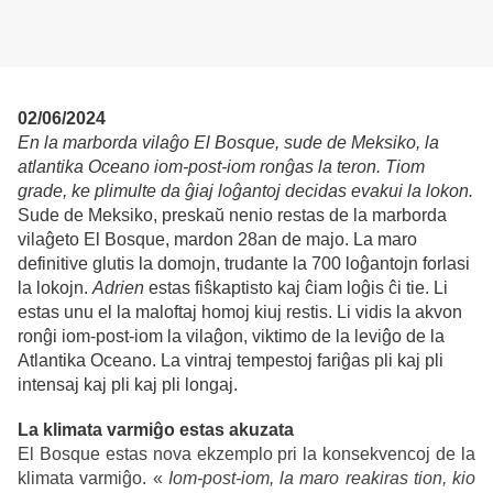
02/06/2024
En la marborda vilaĝo El Bosque, sude de Meksiko, la
atlantika Oceano iom-post-iom ronĝas la teron. Tiom
grade, ke plimulte da ĝiaj loĝantoj decidas evakui la lokon.
Sude de Meksiko, preskaŭ nenio restas de la marborda
vilaĝeto El Bosque, mardon 28an de majo. La maro
definitive glutis la domojn, trudante la 700 loĝantojn forlasi
la lokojn.
Adrien
estas fiŝkaptisto kaj ĉiam loĝis ĉi tie. Li
estas unu el la maloftaj homoj kiuj restis. Li vidis la akvon
ronĝi iom-post-iom la vilaĝon, viktimo de la leviĝo de la
Atlantika Oceano. La vintraj tempestoj fariĝas pli kaj pli
intensaj kaj pli kaj pli longaj.
La klimata varmiĝo estas akuzata
El Bosque estas nova ekzemplo pri la konsekvencoj de la
klimata varmiĝo. «
Iom-post-iom, la maro reakiras tion, kio