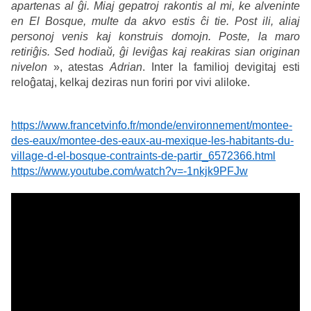
apartenas al ĝi. Miaj gepatroj rakontis al mi, ke alveninte
en El Bosque, multe da akvo estis ĉi tie. Post ili, aliaj
personoj venis kaj konstruis domojn. Poste, la maro
retiriĝis. Sed hodiaŭ, ĝi leviĝas kaj reakiras sian originan
nivelon
», atestas
Adrian
. Inter la familioj devigitaj esti
reloĝataj, kelkaj deziras nun foriri por vivi aliloke.
https://www.francetvinfo.fr/monde/environnement/montee-
des-eaux/montee-des-eaux-au-mexique-les-habitants-du-
village-d-el-bosque-contraints-de-partir_6572366.html
https://www.youtube.com/watch?v=-1nkjk9PFJw