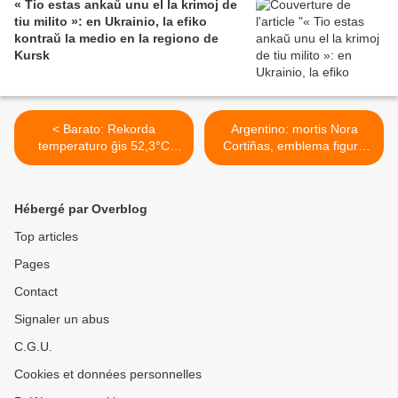
« Tio estas ankaŭ unu el la krimoj de
tiu milito »: en Ukrainio, la efiko
kontraŭ la medio en la regiono de
Kursk
< Barato: Rekorda
Argentino: mortis Nora
temperaturo ĝis 52,3°C
Cortiñas, emblema figuro
estas registrita en Nov-
de la movado « Patrinoj de
Delhio
la Placo de Majo » >
Hébergé par Overblog
Top articles
Pages
Contact
Signaler un abus
C.G.U.
Cookies et données personnelles