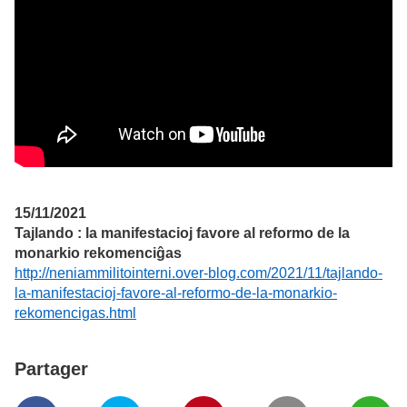
15/11/2021
Tajlando : la manifestacioj favore al reformo de la
monarkio rekomenciĝas
http://neniammilitointerni.over-blog.com/2021/11/tajlando-
la-manifestacioj-favore-al-reformo-de-la-monarkio-
rekomencigas.html
Partager