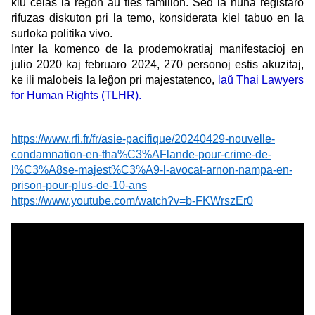
kiu celas la reĝon aŭ ties familion. Sed la nuna registaro
rifuzas diskuton pri la temo, konsiderata kiel tabuo en la
surloka politika vivo.
Inter la komenco de la prodemokratiaj manifestacioj en
julio 2020 kaj februaro 2024, 270 personoj estis akuzitaj,
ke ili malobeis la leĝon pri majestatenco,
laŭ
Thai Lawyers
for Human Rights
(TLHR).
https://www.rfi.fr/fr/asie-pacifique/20240429-nouvelle-
condamnation-en-tha%C3%AFlande-pour-crime-de-
l%C3%A8se-majest%C3%A9-l-avocat-arnon-nampa-en-
prison-pour-plus-de-10-ans
https://www.youtube.com/watch?v=b-FKWrszEr0