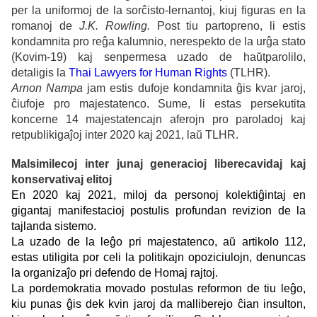
per la uniformoj de la sorĉisto-lernantoj, kiuj figuras en la
romanoj de
J.K. Rowling.
Post tiu partopreno, li estis
kondamnita pro reĝa kalumnio, nerespekto de la urĝa stato
(Kovim-19) kaj senpermesa uzado de haŭtparolilo,
detaligis la
Thai Lawyers for Human Rights
(TLHR).
Arnon Nampa
jam estis dufoje kondamnita ĝis kvar jaroj,
ĉiufoje pro majestatenco. Sume, li estas persekutita
koncerne 14 majestatencajn aferojn pro paroladoj kaj
retpublikigaĵoj inter 2020 kaj 2021, laŭ TLHR.
Malsimilecoj inter junaj generacioj liberecavidaj kaj
konservativaj elitoj
En 2020 kaj 2021, miloj da personoj kolektiĝintaj en
gigantaj manifestacioj postulis profundan revizion de la
tajlanda sistemo.
La uzado de la leĝo pri majestatenco, aŭ artikolo 112,
estas utiligita por celi la politikajn opoziciulojn, denuncas
la organizaĵo pri defendo de Homaj rajtoj.
La pordemokratia movado postulas reformon de tiu leĝo,
kiu punas ĝis dek kvin jaroj da malliberejo ĉian insulton,