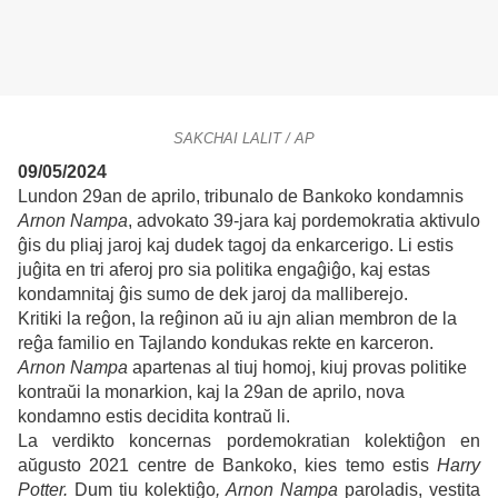
SAKCHAI LALIT / AP
09/05/2024
Lundon 29an de aprilo, tribunalo de Bankoko kondamnis
Arnon Nampa
, advokato 39-jara kaj pordemokratia aktivulo
ĝis du pliaj jaroj kaj dudek tagoj da enkarcerigo. Li estis
juĝita en tri aferoj pro sia politika engaĝiĝo, kaj estas
kondamnitaj ĝis sumo de dek jaroj da malliberejo.
Kritiki la reĝon, la reĝinon aŭ iu ajn alian membron de la
reĝa familio en Tajlando kondukas rekte en karceron.
Arnon Nampa
apartenas al tiuj homoj, kiuj provas politike
kontraŭi la monarkion, kaj la 29an de aprilo, nova
kondamno estis decidita kontraŭ li.
La verdikto koncernas pordemokratian kolektiĝon en
aŭgusto 2021 centre de Bankoko, kies temo estis
Harry
Potter.
Dum tiu kolektiĝo
, Arnon Nampa
paroladis, vestita