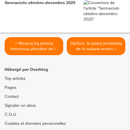
Sennaciulo oktobro-decembro 2025
< Minacoj kaj premoj
Darfuro: la atakoj kondukitaj
koncernas plimulton de la
de la sudana armeo «
ĵurnalistoj pri medio
starigas eblon » de «
genocido » plenuminta
kontraŭ etnaj komunumoj
Hébergé par Overblog
nearabaj >
Top articles
Pages
Contact
Signaler un abus
C.G.U.
Cookies et données personnelles