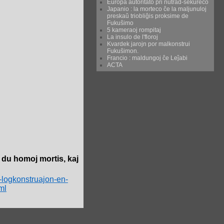
Eŭropa aŭtoritato pri nutrad-sekureco
Japanio : la morteco ĉe la maljunuloj
preskaŭ triobliĝis proksime de
Fukuŝimo
5 kameraoj rompitaj
La insulo de l'floroj
Kvardek jarojn por malkonstrui
Fukuŝimon.
Francio : maldungoj ĉe Leĵabi
ACTA
 du homoj mortis, kaj
s-logkonstruajon-en-
ml