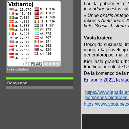
Laŭ la guberniestro
«
sendube
» estas sub
«
Unue okazis bruego, p
rakontis
Aleksandro
25
kato. Ŝi estis histeria
Vasta kratero
Dekoj da sukuristoj tr
manojn kaj ŝovelilojn 
generatoroj por malko
Kiel lasta granda urb
frontlinio oriente de U
Free counters
De la komenco de la mili
En aprilo 2022, la sta
Bonvenon
https://www.leparisie
personnes-bloquee
https://www.youtub