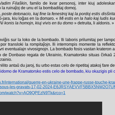
Vadim Filaŝkin
, familo de kvar personoj, inter kiuj adoleska
 la ruinaĵoj de unu el la bombaditaj domoj.
oste detonacio, kaj fine la fenestroj kaj la pordoj estis disŝiri
-jara, kiu loĝas en la domaro. «
Mi estis en la halo kaj ludis kun
. Ni konis la homojn, kiuj vivis en tiu domo
» detruita, li aldonis. »
oviĝis sur la loko de la bombado. Ili laboris prilumitaj per lampo
por transloki la rompitaĵojn. Ili interrompis momente la reflekto
vri eventualajn vivosignojn. La bombado fosis vastan krateron 
o de Donbaso regata de Ukrainio, Kramatorsko situas ĉirkaŭ 20
krainio.
to antaŭ du jaroj, tiu urbo estas celo de ripetitaj atakoj fare de l
cidomo de Kramatorsko estis celo de bombado, kiu okazigis pli 
n.fr/international/guerre-en-ukraine-une-frappe-russe-touche-kr
s-sous-les-gravats-17-02-2024-E6JRSYAEVVF5BBX5NW2O7
e.com/watch?v=AO9QPEzN9Tk&rco=1