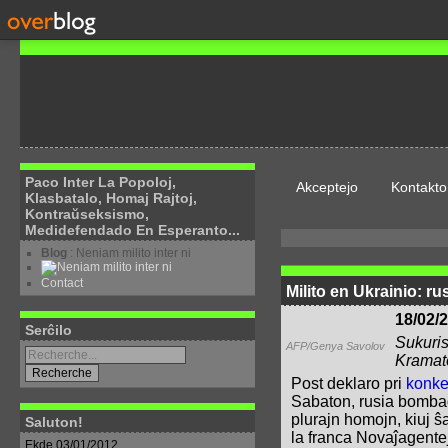
Paco Inter La Popoloj,
Akceptejo
Kontakto
Klasbatalo, Homaj Rajtoj,
Kontraŭseksismo,
Medidefendado En Esperanto...
Blog
: Neniam milito inter ni
Contact
Milito en Ukrainio: 
18/02/
Serĉilo
Sukuris
AFP/Genya Savolov
Kramato
Post deklaro pri
konke
Sabaton, rusia bombad
plurajn homojn, kiuj ŝa
Saluton!
la franca Novaĵagente
Ekde 03/01/2012