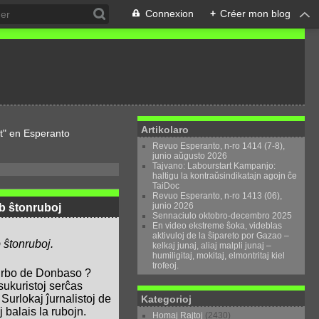
Connexion
+
Créer mon blog
Artikolaro
t" en Esperanto
Revuo Esperanto, n-ro 1414 (7-8),
junio aŭgusto 2026
Tajvano: Labourstart Kampanjo:
haltigu la kontraŭsindikatajn agojn ĉe
TaiDoc
Revuo Esperanto, n-ro 1413 (06),
junio 2026
ub ŝtonruboj
Sennaciulo oktobro-decembro 2025
En video ekstreme ŝoka, videblas
aktivuloj de la ŝipareto por Gazao –
b ŝtonruboj.
kelkaj junaj, aliaj malpli junaj –
humiligitaj, mokitaj, elmontritaj kiel
trofeoj.
 urbo de Donbaso ?
sukuristoj serĉas
Surlokaj ĵurnalistoj de
Kategorioj
liaj balais la rubojn.
Homaj Rajtoj
(2430)