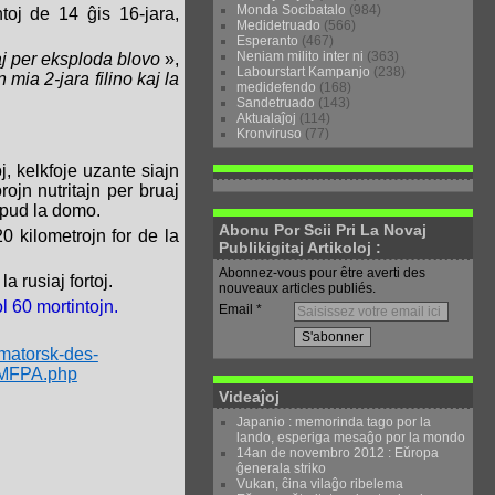
Monda Socibatalo
(984)
ntoj de 14 ĝis 16-jara,
Medidetruado
(566)
Esperanto
(467)
Neniam milito inter ni
(363)
taj per eksploda blovo
»,
Labourstart Kampanjo
(238)
 mia 2-jara filino kaj la
medidefendo
(168)
Sandetruado
(143)
Aktualaĵoj
(114)
Kronviruso
(77)
j, kelkfoje uzante siajn
rojn nutritajn per bruaj
apud la domo.
Abonu Por Scii Pri La Novaj
 kilometrojn for de la
Publikigitaj Artikoloj :
Abonnez-vous pour être averti des
a rusiaj fortoj.
nouveaux articles publiés.
ol 60 mortintojn.
Email
amatorsk-des-
UMFPA.php
Videaĵoj
Japanio : memorinda tago por la
lando, esperiga mesaĝo por la mondo
14an de novembro 2012 : Eŭropa
ĝenerala striko
Vukan, ĉina vilaĝo ribelema