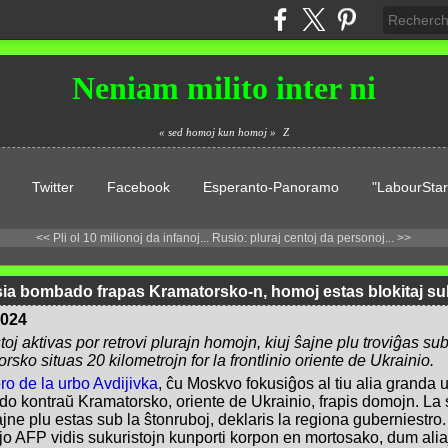
Neniam milito inter ni
« sed homoj kun homoj »
Z
Twitter
Facebook
Esperanto-Panoramo
"LabourStar
<< Pli ol 10 milionoj da infanoj...
Rusio: pluraj centoj da personoj... >>
rusia bombado frapas Kramatorsko-n, homoj estas blokitaj s
2024
toj aktivas por retrovi plurajn homojn, kiuj ŝajne plu troviĝas su
rsko situas 20 kilometrojn for la frontlinio oriente de Ukrainio.
ro de la urbo Avdijivka
, ĉu Moskvo fokusiĝos al tiu alia granda
o kontraŭ Kramatorsko, oriente de Ukrainio, frapis domojn. La 
jne plu estas sub la ŝtonruboj, deklaris la regiona guberniestro. 
jo AFP vidis sukuristojn kunporti korpon en mortosako, dum a