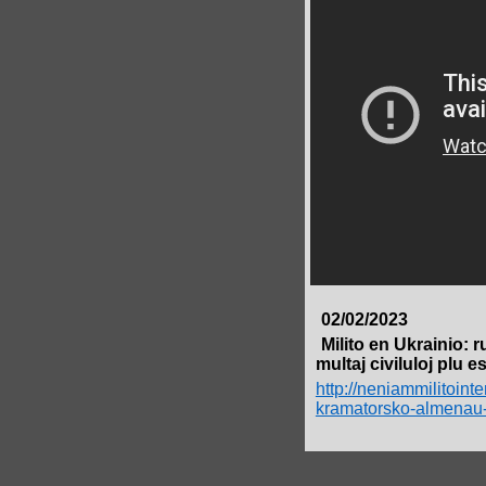
02/02/2023
Milito en Ukrainio:
multaj civiluloj plu e
http://neniammilitoint
kramatorsko-almenau-du