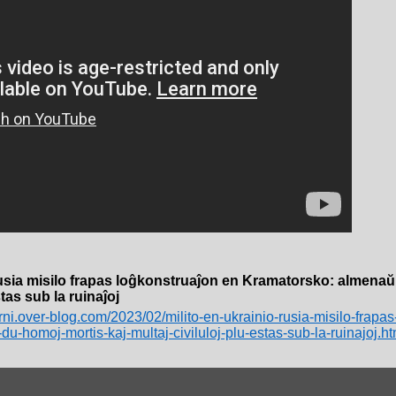
 rusia misilo frapas loĝkonstruaĵon en Kramatorsko: almenaŭ
stas sub la ruinaĵoj
erni.over-blog.com/2023/02/milito-en-ukrainio-rusia-misilo-frapa
-homoj-mortis-kaj-multaj-civiluloj-plu-estas-sub-la-ruinajoj.ht