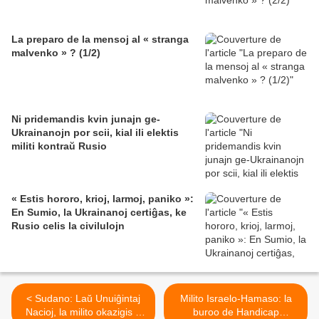
La preparo de la mensoj al « stranga
malvenko » ? (1/2)
Ni pridemandis kvin junajn ge-
Ukrainanojn por scii, kial ili elektis
militi kontraŭ Rusio
« Estis hororo, krioj, larmoj, paniko »:
En Sumio, la Ukrainanoj certiĝas, ke
Rusio celis la civilulojn
< Sudano: Laŭ Unuiĝintaj
Milito Israelo-Hamaso: la
Nacioj, la milito okazigis «
buroo de Handicap