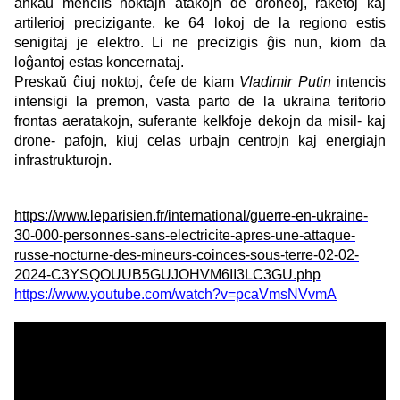
ankaŭ menciis noktajn atakojn de droneoj, raketoj kaj
artilerioj precizigante, ke 64 lokoj de la regiono estis
senigitaj je elektro. Li ne precizigis ĝis nun, kiom da
loĝantoj estas koncernataj.
Preskaŭ ĉiuj noktoj, ĉefe de kiam
Vladimir Putin
intencis
intensigi la premon, vasta parto de la ukraina teritorio
frontas aeratakojn, suferante kelkfoje dekojn da misil- kaj
drone- pafojn, kiuj celas urbajn centrojn kaj energiajn
infrastrukturojn.
https://www.leparisien.fr/international/guerre-en-ukraine-
30-000-personnes-sans-electricite-apres-une-attaque-
russe-nocturne-des-mineurs-coinces-sous-terre-02-02-
2024-C3YSQOUUB5GUJOHVM6II3LC3GU.php
https://www.youtube.com/watch?v=pcaVmsNVvmA