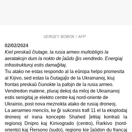
SERGEY BOBOK / AFP
02/02/2024
Kiel preskaŭ ĉiutage, la rusia armeo multobligis la
aeratakojn dum la nokto de ĵaŭdo ĝis vendredo. Energiaj
infrastrukturoj estis damaĝitaj.
Tiu atako ne estas respondo al la eŭropa helpo promesita
al Kijivo, sed estas la ĉiutagaĵo de la Ukrainanoj, kiuj
frontas preskaŭ ĉiunokte la pafojn de la rusia armeo.
Vendredon matene, pluraj dekoj da miloj de Ukrainanoj
estis senigitaj je elektro centre kaj nord-oriente de
Ukrainio, post nova meznokta atako de rusiaj droneoj.
La aerarmeo menciis, ke ĝi sukcesis trafi 11 el la eksplodaj
droneoj el irana koncepto Shahed ĵetitaj kontraŭ la
regionoj Dnipro kaj Kirivogrado (centro), Ĥarkivo (nord-
oriento) kaj Ĥersono (sudo), regiono kie ĵaŭdon du francaj