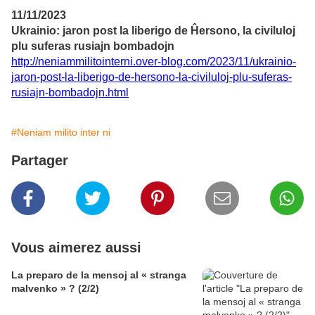
11/11/2023
Ukrainio: jaron post la liberigo de Ĥersono, la civiluloj
plu suferas rusiajn bombadojn
http://neniammilitointerni.over-blog.com/2023/11/ukrainio-
jaron-post-la-liberigo-de-hersono-la-civiluloj-plu-suferas-
rusiajn-bombadojn.html
#Neniam milito inter ni
Partager
Vous aimerez aussi
La preparo de la mensoj al « stranga
malvenko » ? (2/2)