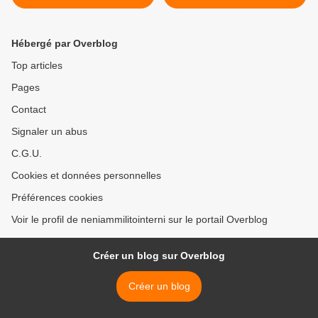
preskaŭ ok milionojn da
International en Gazao estis
delokitoj »
detruita dum bombado >
Hébergé par Overblog
Top articles
Pages
Contact
Signaler un abus
C.G.U.
Cookies et données personnelles
Préférences cookies
Voir le profil de neniammilitointerni sur le portail Overblog
Créer un blog sur Overblog
Créer un blog