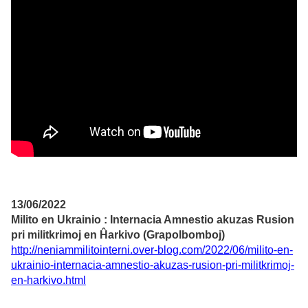
13/06/2022
Milito en Ukrainio : Internacia Amnestio akuzas Rusion
pri militkrimoj en Ĥarkivo (Grapolbomboj)
http://neniammilitointerni.over-blog.com/2022/06/milito-en-
ukrainio-internacia-amnestio-akuzas-rusion-pri-militkrimoj-
en-harkivo.html