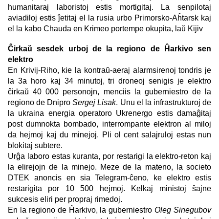
humanitaraj laboristoj estis mortigitaj. La senpilotaj
aviadiloj estis ĵetitaj el la rusia urbo Primorsko-Aĥtarsk kaj
el la kabo Chauda en Krimeo portempe okupita, laŭ Kijiv
Ĉirkaŭ sesdek urboj de la regiono de Ĥarkivo sen
elektro
En Krivij-Riho, kie la kontraŭ-aeraj alarmsirenoj tondris je
la 3a horo kaj 34 minutoj, tri droneoj senigis je elektro
ĉirkaŭ 40 000 personojn, menciis la guberniestro de la
regiono de Dnipro
Sergej Lisak
. Unu el la infrastrukturoj de
la ukraina energia operatoro Ukrenergo estis damaĝitaj
post dumnokta bombado, interrompante elektron al miloj
da hejmoj kaj du minejoj. Pli ol cent salajruloj estas nun
blokitaj subtere.
Urĝa laboro estas kuranta, por restarigi la elektro-reton kaj
la elirejojn de la minejo. Meze de la mateno, la societo
DTEK anoncis en sia Telegram-ĉeno, ke elektro estis
restarigita por 10 500 hejmoj. Kelkaj ministoj ŝajne
sukcesis eliri per propraj rimedoj.
En la regiono de Ĥarkivo, la guberniestro
Oleg Sinegubov