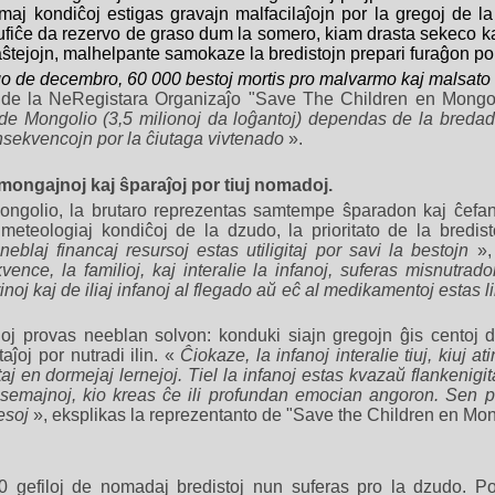
emaj kondiĉoj estigas gravajn malfacilaĵojn por la gregoj de l
 sufiĉe da rezervo de graso dum la somero, kiam drasta sekeco k
 paŝtejojn, malhelpante samokaze la bredistojn prepari furaĝon por
o de decembro, 60 000 bestoj mortis pro malvarmo kaj malsato
 de la NeRegistara Organizaĵo "Save The Children en Mongo
o de Mongolio (3,5 milionoj da loĝantoj) dependas de la breda
sekvencojn por la ĉiutaga vivtenado
».
 mongajnoj kaj ŝparaĵoj por tiuj nomadoj.
ngolio, la brutaro reprezentas samtempe ŝparadon kaj ĉefan
 meteologiaj kondiĉoj de la dzudo, la prioritato de la bredist
neblaj financaj resursoj estas utiligitaj por savi la bestojn
»,
ence, la familioj, kaj interalie la infanoj, suferas misnutrado
rinoj kaj de iliaj infanoj al flegado aŭ eĉ al medikamentoj estas l
oj provas neeblan solvon: konduki siajn gregojn ĝis centoj da
ĵoj por nutradi ilin. «
Ĉiokaze, la infanoj interalie tiuj, kiuj a
aj en dormejaj lernejoj. Tiel la infanoj estas kvazaŭ flankenigita
semajnoj, kio kreas ĉe ili profundan emocian angoron. Sen pr
resoj
», eksplikas la reprezentanto de "Save the Children en Mon
gefiloj de nomadaj bredistoj nun suferas pro la dzudo. Por