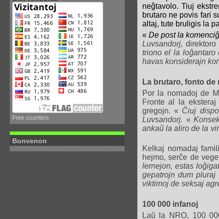
neĝtavolo. Tiuj ekstr
brutaro ne povis fari
altaj, tute bruligis la
«
De post la komenciĝ
Luvsandorj,
direktoro
triono el la loĝantar
havas konsiderajn kon
La brutaro, fonto de
Por la nomadoj de Mo
Fronte al la eksteraj
gregojn. «
Ĉiuj dispo
Free counters
Luvsandorj.
«
Konsekv
ankaŭ la aliro de la vi
Bonvenon
Kelkaj nomadaj famili
hejmo, serĉe de vegeta
lernejon, estas loĝigat
gepatrojn dum pluraj 
viktimoj de seksaj ag
100 000 infanoj
Laŭ la NRO, 100 000 