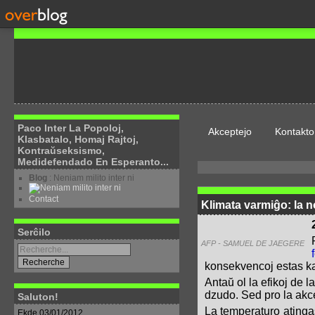
Paco Inter La Popoloj,
Akceptejo
Kontakto
Klasbatalo, Homaj Rajtoj,
Kontraŭseksismo,
Medidefendado En Esperanto...
Blog
: Neniam milito inter ni
Contact
Klimata varmiĝo: la n
Serĉilo
AFP - SAMUEL DE JAEGERE
konsekvencoj estas kata
Antaŭ ol la efikoj de l
dzudo. Sed pro la akce
Saluton!
La temperaturo atinga
Ekde 03/01/2012