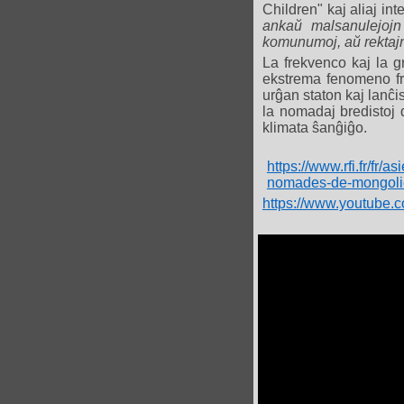
Children" kaj aliaj in
ankaŭ malsanulejojn 
komunumoj, aŭ rektajn 
La frekvenco kaj la g
ekstrema fenomeno fra
urĝan staton kaj lanĉi
la nomadaj bredistoj d
klimata ŝanĝiĝo.
https://www.rfi.fr/f
nomades-de-mongoli
https://www.youtube