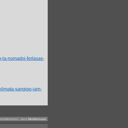
o-la-nomadoj-forlasas-
-klimata-sangigo-jam-
ammilitointerni
-
dans
Medidetruado