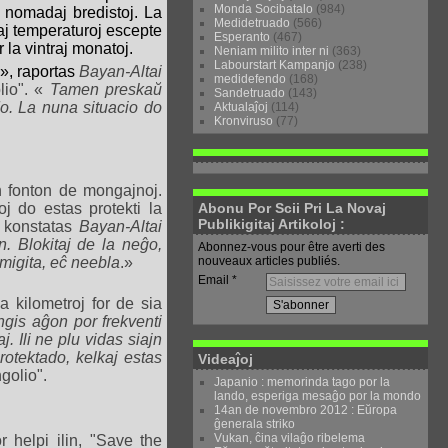
Monda Socibatalo
(984)
a nomadaj bredistoj. La
Medidetruado
(566)
aj temperaturoj escepte
Esperanto
(467)
 la vintraj monatoj.
Neniam milito inter ni
(363)
Labourstart Kampanjo
(238)
», raportas
Bayan-Altai
medidefendo
(168)
lio". «
Tamen preskaŭ
Sandetruado
(143)
do. La nuna situacio do
Aktualaĵoj
(114)
Kronviruso
(77)
 fonton de mongajnoj.
Abonu Por Scii Pri La Novaj
oj do estas protekti la
Publikigitaj Artikoloj :
 konstatas
Bayan-Altai
n. Blokitaj de la neĝo,
Abonnez-vous pour être averti des
nouveaux articles publiés.
imigita, eĉ neebla
.»
Email
 kilometroj for de sia
tingis aĝon por frekventi
j. Ili ne plu vidas siajn
otektado, kelkaj estas
Videaĵoj
golio".
Japanio : memorinda tago por la
lando, esperiga mesaĝo por la mondo
14an de novembro 2012 : Eŭropa
ĝenerala striko
Vukan, ĉina vilaĝo ribelema
 helpi ilin, "Save the