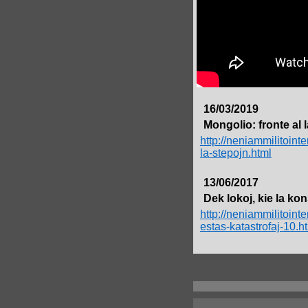
16/03/2019
Mongolio: fronte al 
http://neniammilitoint
la-stepojn.html
13/06/2017
Dek lokoj, kie la ko
http://neniammilitoin
estas-katastrofaj-10.h