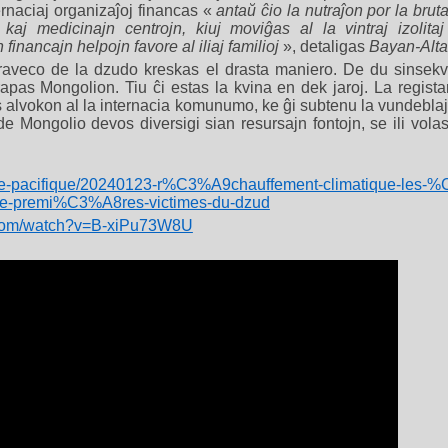
ternaciaj organizaĵoj financas «
antaŭ ĉio la nutraĵon por la brutar
kaj medicinajn centrojn, kiuj moviĝas al la vintraj izolit
financajn helpojn favore al iliaj familioj
», detaligas
Bayan-Alta
raveco de la dzudo kreskas el drasta maniero. De du sinsekvaj
pas Mongolion. Tiu ĉi estas la kvina en dek jaroj. La regista
s alvokon al la internacia komunumo, ke ĝi subtenu la vundeblaj
e Mongolio devos diversigi sian resursajn fontojn, se ili volas 
r/asie-pacifique/20240123-r%C3%A9chauffement-climatique-les-
e-premi%C3%A8res-victimes-du-dzud
.com/watch?v=B-xiPu73W8U