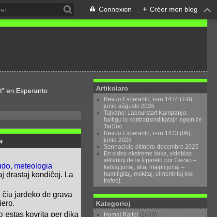
Connexion
+
Créer mon blog
Artikolaro
t" en Esperanto
Revuo Esperanto, n-ro 1414 (7-8),
junio aŭgusto 2026
Tajvano: Labourstart Kampanjo:
haltigu la kontraŭsindikatajn agojn ĉe
TaiDoc
Revuo Esperanto, n-ro 1413 (06),
junio 2026
»
Sennaciulo oktobro-decembro 2025
En video ekstreme ŝoka, videblas
aktivuloj de la ŝipareto por Gazao –
do, meteologia
kelkaj junaj, aliaj malpli junaj –
humiligitaj, mokitaj, elmontritaj kiel
j drastaj kondiĉoj. La
trofeoj.
ta ĉiu jardeko de grava
iero.
Kategorioj
 estas kovrita per dika
Homaj Rajtoj
(2430)