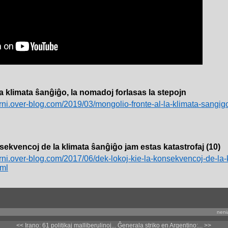
la klimata ŝanĝiĝo, la nomadoj forlasas la stepojn
erni.over-blog.com/2019/03/mongolio-fronte-al-la-klimata-sangig
nsekvencoj de la klimata ŝanĝiĝo jam estas katastrofaj (10)
terni.over-blog.com/2017/06/dek-lokoj-kie-la-konsekvencoj-de-la
tml
neni
<< Irano: 61 politikaj malliberulinoj...
Ĝenerala striko en Argentino:... >>