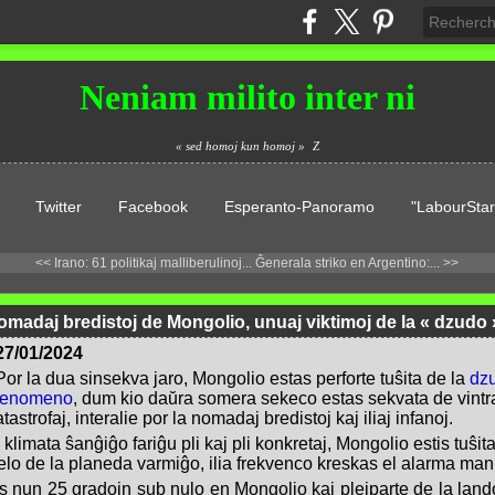
Neniam milito inter ni
« sed homoj kun homoj »
Z
Twitter
Facebook
Esperanto-Panoramo
"LabourStar
<< Irano: 61 politikaj malliberulinoj...
Ĝenerala striko en Argentino:... >>
omadaj bredistoj de Mongolio, unuaj viktimoj de la « dzudo 
27/01/2024
Por la dua sinsekva jaro, Mongolio estas perforte tuŝita de la
dzu
fenomeno
, dum kio daŭra somera sekeco estas sekvata de vintra
strofaj, interalie por la nomadaj bredistoj kaj iliaj infanoj.
a klimata ŝanĝiĝo fariĝu pli kaj pli konkretaj, Mongolio estis tuŝi
lo de la planeda varmiĝo, ilia frekvenco kreskas el alarma man
s nun 25 gradojn sub nulo en Mongolio kaj plejparte de la lando