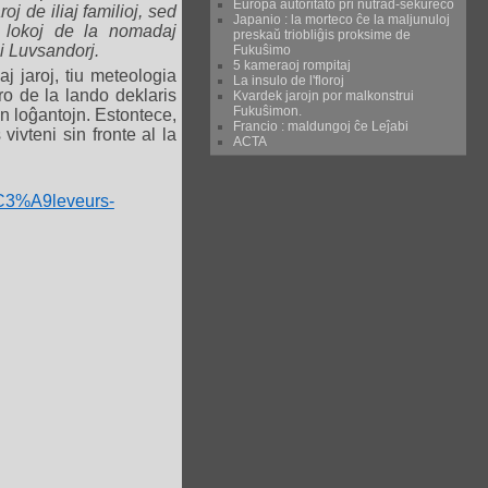
Eŭropa aŭtoritato pri nutrad-sekureco
oj de iliaj familioj, sed
Japanio : la morteco ĉe la maljunuloj
aj lokoj de la nomadaj
preskaŭ triobliĝis proksime de
i Luvsandorj.
Fukuŝimo
5 kameraoj rompitaj
 jaroj, tiu meteologia
La insulo de l'floroj
ro de la lando deklaris
Kvardek jarojn por malkonstrui
Fukuŝimon.
n loĝantojn. Estontece,
Francio : maldungoj ĉe Leĵabi
vivteni sin fronte al la
ACTA
%C3%A9leveurs-