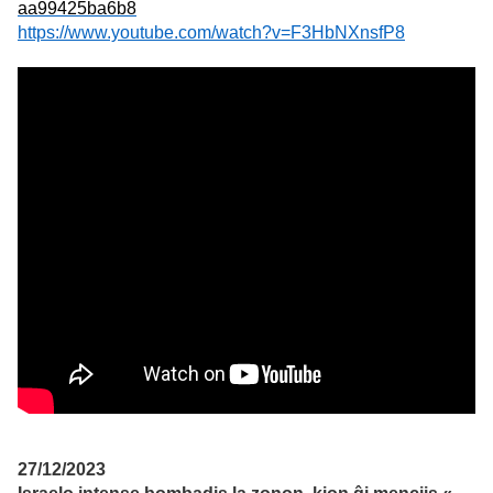
aa99425ba6b8
https://www.youtube.com/watch?v=F3HbNXnsfP8
27/12/2023