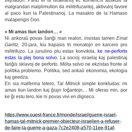
trejnadon. Parto el la Israelanoj eĉ komencis aŭskulti la
malgrandan malplimulton da militrifuzantoj, aktivuloj favore
al paco kun la Palestinanoj. La masakro de la Hamaso
malaperigis ĉion.
« Mi amas tiun landon… »
Ni ankoraŭ povas ŝanĝi nian realon, insistas tamen
Einat
Garlitz,
20-jara, kiu trapasis tri monatojn en karcero pro
militrifuzo. La junulino plu estas konvikita,
ke ne-perforto
estas la plej bona solvo.
La socioj israelaj kaj palestinaj
fariĝis sklavoj de perforto. Milita solvo ne ekzistas fronte al
politika problemo. Politika, sed ankaŭ ekonomia, ekologia
kaj geedza.
En sia malferma letero,
Tal Mitnick
simple konkludas: mi
amas tiun landon kaj ĝiajn loĝantojn… Mi oferas min, por
ke ĝi estu tero, kie ni povas vivi en digneco.
https://www.ouest-france.fr/monde/israel/guerre-israel-
hamas-tal-mitnick-premier-objecteur-israelien-a-refuser-
de-faire-la-guerre-a-gaza-7c2e2408-a570-11ee-91af-