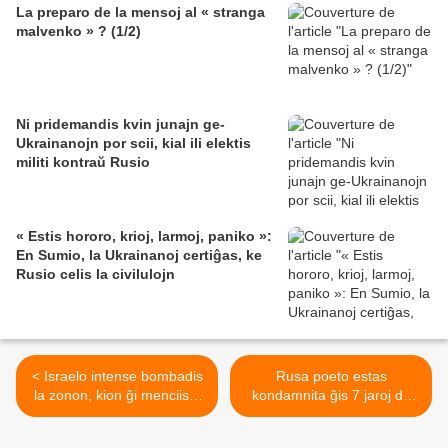
La preparo de la mensoj al « stranga
malvenko » ? (1/2)
Ni pridemandis kvin junajn ge-
Ukrainanojn por scii, kial ili elektis
militi kontraŭ Rusio
« Estis hororo, krioj, larmoj, paniko »:
En Sumio, la Ukrainanoj certiĝas, ke
Rusio celis la civilulojn
< Israelo intense bombadis
Rusa poeto estas
la zonon, kion ĝi menciis «
kondamnita ĝis 7 jaroj da
sekura » por la Gazaanoj
malliberejo, ĉar li recitis
versojn kontraŭ la milito en