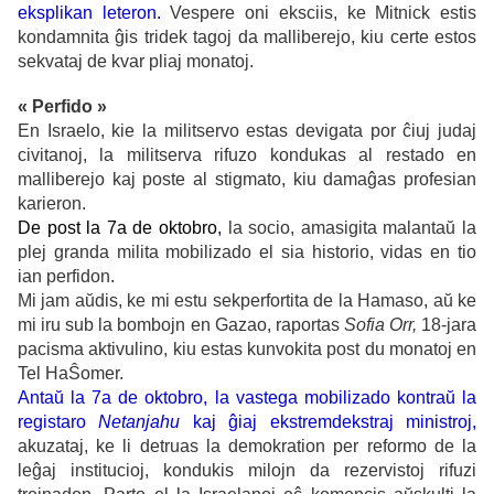
eksplikan leteron.
Vespere oni eksciis, ke Mitnick estis
kondamnita ĝis tridek tagoj da malliberejo, kiu certe estos
sekvataj de kvar pliaj monatoj.
« Perfido »
En Israelo, kie la militservo estas devigata por ĉiuj judaj
civitanoj, la militserva rifuzo kondukas al restado en
malliberejo kaj poste al stigmato, kiu damaĝas profesian
karieron.
De post la 7a de oktobro
,
la socio, amasigita malantaŭ la
plej granda milita mobilizado el sia historio, vidas en tio
ian perfidon.
Mi jam aŭdis, ke mi estu sekperfortita de la Hamaso, aŭ ke
mi iru sub la bombojn en Gazao, raportas
Sofia Orr,
18-jara
pacisma aktivulino, kiu estas kunvokita post du monatoj en
Tel HaŜomer.
Antaŭ la 7a de oktobro, la vastega mobilizado kontraŭ la
registaro
Netanjahu
kaj ĝiaj ekstremdekstraj ministroj,
akuzataj, ke li detruas la demokration per reformo de la
leĝaj institucioj, kondukis milojn da rezervistoj rifuzi