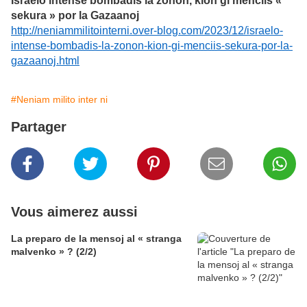
Israelo intense bombadis la zonon, kion ĝi menciis «
sekura » por la Gazaanoj
http://neniammilitointerni.over-blog.com/2023/12/israelo-
intense-bombadis-la-zonon-kion-gi-menciis-sekura-por-la-
gazaanoj.html
#Neniam milito inter ni
Partager
Vous aimerez aussi
La preparo de la mensoj al « stranga
malvenko » ? (2/2)