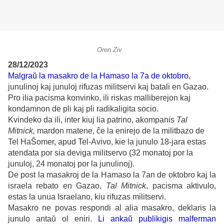
Oren Ziv
28/12/2023
Malgraŭ la masakro de la Hamaso la 7a de oktobro
,
junulinoj kaj junuloj rifuzas militservi kaj batali en Gazao.
Pro ilia pacisma konvinko, ili riskas malliberejon kaj
kondamnon de pli kaj pli radikaligita socio.
Kvindeko da ili, inter kiuj lia patrino, akompanis
Tal
Mitnick,
mardon matene, ĉe la enirejo de la militbazo de
Tel HaŜomer, apud Tel-Avivo, kie la junulo 18-jara estas
atendata por sia deviga militservo (32 monatoj por la
junuloj, 24 monatoj por la junulinoj).
De post la masakroj de la Hamaso la 7an de oktobro kaj la
israela rebato en Gazao,
Tal Mitnick
, pacisma aktivulo,
estas la unua Israelano, kiu rifuzas militservi.
Masakro ne povas respondi al alia masakro, deklaris la
junulo antaŭ ol eniri.
Li ankaŭ publikigis malferman