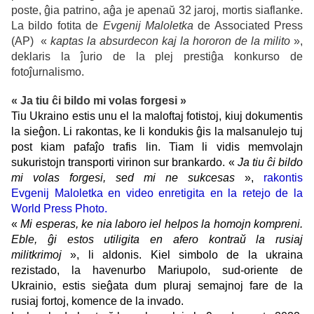
poste, ĝia patrino, aĝa je apenaŭ 32 jaroj, mortis siaflanke.
La bildo fotita de
Evgenij Maloletka
de Associated Press
(AP) «
kaptas la absurdecon kaj la hororon de la milito
»,
deklaris la ĵurio de la plej prestiĝa konkurso de
fotoĵurnalismo.
« Ja tiu ĉi bildo mi volas forgesi »
Tiu Ukraino estis unu el la maloftaj fotistoj, kiuj dokumentis
la sieĝon. Li rakontas, ke li kondukis ĝis la malsanulejo tuj
post kiam pafaĵo trafis lin. Tiam li vidis memvolajn
sukuristojn transporti virinon sur brankardo. «
Ja tiu ĉi bildo
mi volas forgesi, sed mi ne sukcesas
»,
rakontis
Evgenij Maloletka en video enretigita en la retejo de la
World Press Photo.
«
Mi esperas, ke nia laboro iel helpos la homojn kompreni.
Eble, ĝi estos utiligita en afero kontraŭ la rusiaj
militkrimoj
», li aldonis. Kiel simbolo de la ukraina
rezistado, la havenurbo Mariupolo, sud-oriente de
Ukrainio, estis sieĝata dum pluraj semajnoj fare de la
rusiaj fortoj, komence de la invado.