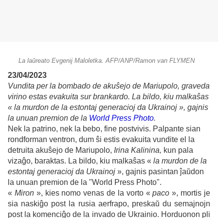
La laŭreato Evgenij Maloletka. AFP/ANP/Ramon van FLYMEN
23/04/2023
Vundita per la bombado de akuŝejo de Mariupolo, graveda
virino estas evakuita sur brankardo. La bildo, kiu malkaŝas
« la murdon de la estontaj generacioj da Ukrainoj », gajnis
la unuan premion de la
World Press Photo
.
Nek la patrino, nek la bebo, fine postvivis. Palpante sian
rondforman ventron, dum ŝi estis evakuita vundite el la
detruita akuŝejo de Mariupolo,
Irina Kalinina,
kun pala
vizaĝo, baraktas. La bildo, kiu malkaŝas «
la murdon de la
estontaj generacioj da Ukrainoj
», gajnis pasintan ĵaŭdon
la unuan premion de la "World Press Photo".
«
Miron
», kies nomo venas de la vorto «
paco
», mortis je
sia naskiĝo post la rusia aerfrapo, preskaŭ du semajnojn
post la komenciĝo de la invado de Ukrainio. Horduonon pli