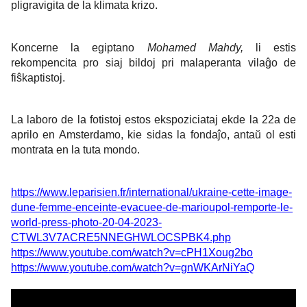
pligravigita de la klimata krizo.
Koncerne la egiptano
Mohamed Mahdy,
li estis
rekompencita pro siaj bildoj pri malaperanta vilaĝo de
fiŝkaptistoj.
La laboro de la fotistoj estos ekspoziciataj ekde la 22a de
aprilo en Amsterdamo, kie sidas la fondaĵo, antaŭ ol esti
montrata en la tuta mondo.
https://www.leparisien.fr/international/ukraine-cette-image-
dune-femme-enceinte-evacuee-de-marioupol-remporte-le-
world-press-photo-20-04-2023-
CTWL3V7ACRE5NNEGHWLOCSPBK4.php
https://www.youtube.com/watch?v=cPH1Xoug2bo
https://www.youtube.com/watch?v=gnWKArNiYaQ