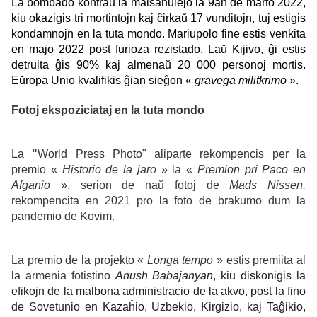
La bombado kontraŭ la malsanulejo la 9an de marto 2022,
kiu okazigis tri mortintojn kaj ĉirkaŭ 17 vunditojn, tuj estigis
kondamnojn en la tuta mondo. Mariupolo fine estis venkita
en majo 2022 post furioza rezistado. Laŭ Kijivo, ĝi estis
detruita ĝis 90% kaj almenaŭ 20 000 personoj mortis.
Eŭropa Unio kvalifikis ĝian sieĝon «
gravega militkrimo
».
Fotoj ekspoziciataj en la tuta mondo
La
"
World Press Photo" aliparte rekompencis per la
premio «
Historio de la jaro
» la «
Premion pri Paco en
Afganio
», serion de naŭ fotoj de
Mads Nissen,
rekompencita en 2021 pro la foto de brakumo dum la
pandemio de Kovim.
La premio de la projekto «
Longa tempo
» estis premiita al
la armenia fotistino
Anush Babajanyan
, kiu diskonigis la
efikojn de la malbona administracio de la akvo, post la fino
de Sovetunio en Kazaĥio, Uzbekio, Kirgizio, kaj Taĝikio,