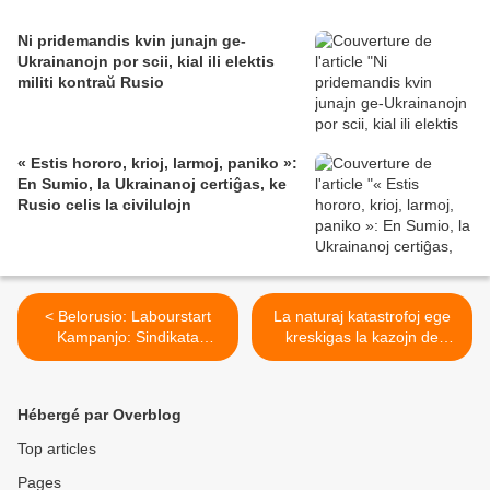
Ni pridemandis kvin junajn ge-
Ukrainanojn por scii, kial ili elektis
militi kontraŭ Rusio
« Estis hororo, krioj, larmoj, paniko »:
En Sumio, la Ukrainanoj certiĝas, ke
Rusio celis la civilulojn
< Belorusio: Labourstart
La naturaj katastrofoj ege
Kampanjo: Sindikata
kreskigas la kazojn de
aktiveco ne estas
malario en Malavio kaj
ekstremismo !
Pakistano >
Hébergé par Overblog
Top articles
Pages