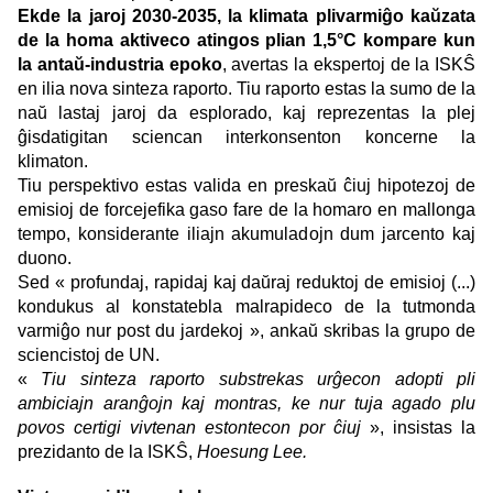
Ekde la jaroj 2030-2035, la klimata plivarmiĝo kaŭzata
de la homa aktiveco atingos plian 1,5°C kompare kun
la antaŭ-industria epoko
, avertas la ekspertoj de la ISKŜ
en ilia nova sinteza raporto. Tiu raporto estas la sumo de la
naŭ lastaj jaroj da esplorado, kaj reprezentas la plej
ĝisdatigitan sciencan interkonsenton koncerne la
klimaton.
Tiu perspektivo estas valida en preskaŭ ĉiuj hipotezoj de
emisioj de forcejefika gaso fare de la homaro en mallonga
tempo, konsiderante iliajn akumuladojn dum jarcento kaj
duono.
Sed « profundaj, rapidaj kaj daŭraj reduktoj de emisioj (...)
kondukus al konstatebla malrapideco de la tutmonda
varmiĝo nur post du jardekoj », ankaŭ skribas la grupo de
sciencistoj de UN.
«
Tiu sinteza raporto substrekas urĝecon adopti pli
ambiciajn aranĝojn kaj montras, ke nur tuja agado plu
povos certigi vivtenan estontecon por ĉiuj
», insistas la
prezidanto de la ISKŜ,
Hoesung Lee.