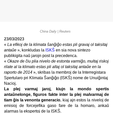
China Daily | Reuters
23/03/2023
«
La efikoj de la klimata ŝanĝiĝo estas pli gravaj ol taksitaj
antaŭe
», konkludas la
ISKŜ
en sia nova sintezo
publikigita naŭ jarojn post la precedenca.
«
Okaze de ĉiu plia nivelo de estonta varmiĝo, multaj riskoj
rilate al la klimato estas pli altaj ol taksitaj antaŭe en la
raporto de 2014
», skribas la membroj de la Interregistara
Spertularo pri Klimata Ŝanĝiĝo (ISKŜ) nome de Unuiĝintaj
Nacioj.
La plej varmaj jaroj, kiujn la mondo spertis
antaŭnelonge, figuros fakte inter la plej malvarmaj de
tiam ĝis la venonta generacio
, kiaj ajn estos la niveloj de
emisioj de forcejefika gaso fare de la homaro, ankaŭ
alarmas la ekspertoj de la ISKŜ.