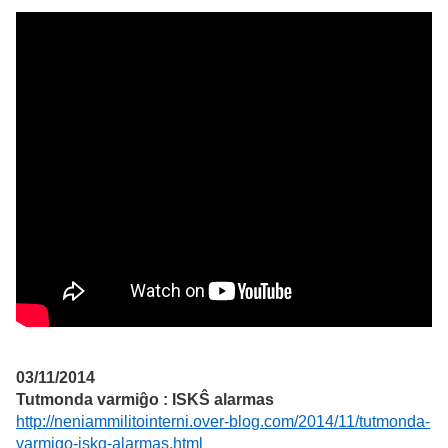
03/11/2014
Tutmonda varmiĝo : ISKŜ alarmas
http://neniammilitointerni.over-blog.com/2014/11/tutmonda-
varmigo-iskg-alarmas.html