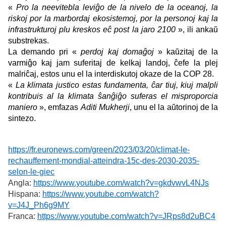
«
Pro la neevitebla leviĝo de la nivelo de la oceanoj, la
riskoj por la marbordaj ekosistemoj, por la personoj kaj la
infrastrukturoj plu kreskos eĉ post la jaro 2100
», ili ankaŭ
substrekas.
La demando pri «
perdoj kaj domaĝoj
» kaŭzitaj de la
varmiĝo kaj jam suferitaj de kelkaj landoj, ĉefe la plej
malriĉaj, estos unu el la interdiskutoj okaze de la COP 28.
«
La klimata justico estas fundamenta, ĉar tiuj, kiuj malpli
kontribuis al la klimata ŝanĝiĝo suferas el misproporcia
maniero
», emfazas
Aditi Mukherji
, unu el la aŭtorinoj de la
sintezo.
https://fr.euronews.com/green/2023/03/20/climat-le-
rechauffement-mondial-atteindra-15c-des-2030-2035-
selon-le-giec
Angla:
https://www.youtube.com/watch?v=gkdvwvL4NJs
Hispana:
https://www.youtube.com/watch?
v=J4J_Ph6g9MY
Franca:
https://www.youtube.com/watch?v=JRps8d2uBC4