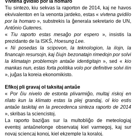
Vivtena gvidilo por la homaro
Tiu sintezo, kiu sekvas la raporton de 2014, kaj ne havos
ekvivalenton en la venonta jardeko, estas «
vivtena gvidilo
por la homaro
», substrekis la ĝenerala sekretario de UN,
António Guterres.
«
Tiu raporto estas mesaĝo por espero
», insistis la
prezidanto de la ISKŜ,
Hoesung Lee.
«
Ni posedas la scipovon, la teknologion, la ilojn, la
financajn resursojn, kaj ĉiujn bezonatajn rimedojn por solvi
la klimatajn problemojn antaŭe identigitajn
», sed «
kio
mankas nun, estas forta politika volo por definitive solvi ilin
», juĝas la koreia ekonomikisto.
Efikoj pli gravaj ol taksitaj antaŭe
«
Por ĉiu nivelo de estonta plivarmiĝo, multaj riskoj en
rilato kun la klimato estas la plej grandaj, ol kio estis
antaŭe taskitaj en la precedenca sinteza raporto de 2014
», skribas la sciencistoj.
La raporto baziĝas sur la multobliĝo de meteologiaj
eventoj antaŭnelonge observataj kiel varmegoj, kaj sur
novaj sciencaj konoj, kiel ekzemple la koraloj.