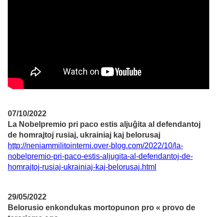
07/10/2022
La Nobelpremio pri paco estis aljuĝita al defendantoj
de homrajtoj rusiaj, ukrainiaj kaj belorusaj
http://neniammilitointerni.over-blog.com/2022/10/la-
nobelpremio-pri-paco-estis-aljugita-al-defendantoj-de-
homrajtoj-rusiaj-ukrainiaj-kaj-belorusaj.html
29/05/2022
Belorusio enkondukas mortopunon pro « provo de