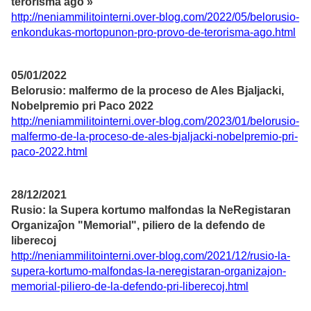
terorisma ago »
http://neniammilitointerni.over-blog.com/2022/05/belorusio-
enkondukas-mortopunon-pro-provo-de-terorisma-ago.html
05/01/2022
Belorusio: malfermo de la proceso de Ales Bjaljacki,
Nobelpremio pri Paco 2022
http://neniammilitointerni.over-blog.com/2023/01/belorusio-
malfermo-de-la-proceso-de-ales-bjaljacki-nobelpremio-pri-
paco-2022.html
28/12/2021
Rusio: la Supera kortumo malfondas la NeRegistaran
Organizaĵon "Memorial", piliero de la defendo de
liberecoj
http://neniammilitointerni.over-blog.com/2021/12/rusio-la-
supera-kortumo-malfondas-la-neregistaran-organizajon-
memorial-piliero-de-la-defendo-pri-liberecoj.html