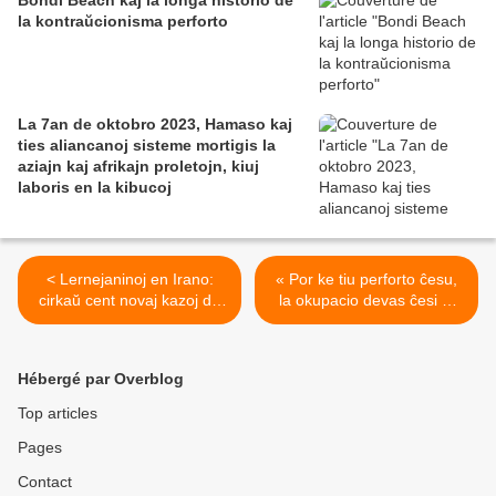
Bondi Beach kaj la longa historio de
la kontraŭcionisma perforto
La 7an de oktobro 2023, Hamaso kaj
ties aliancanoj sisteme mortigis la
aziajn kaj afrikajn proletojn, kiuj
laboris en la kibucoj
< Lernejaninoj en Irano:
« Por ke tiu perforto ĉesu,
cirkaŭ cent novaj kazoj de
la okupacio devas ĉesi »:
veneniĝo
La Alta Komisiito de
Unuiĝintaj Nacioj pri Homaj
Rajtoj kondamnas la
Hébergé par Overblog
perforton en Mezoriento >
Top articles
Pages
Contact