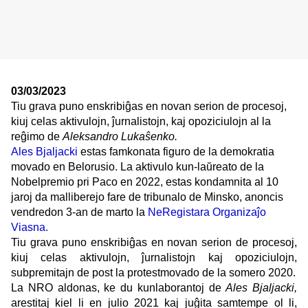
03/03/2023
Tiu grava puno enskribiĝas en novan serion de procesoj,
kiuj celas aktivulojn, ĵurnalistojn, kaj opoziciulojn al la
reĝimo de
Aleksandro Lukaŝenko.
Ales Bjaljacki
estas famkonata figuro de la demokratia
movado en Belorusio. La aktivulo kun-laŭreato de la
Nobelpremio pri Paco en 2022, estas kondamnita al 10
jaroj da malliberejo fare de tribunalo de Minsko, anoncis
vendredon 3-an de marto la
NeRegistara Organizaĵo
Viasna.
Tiu grava puno enskribiĝas en novan serion de procesoj,
kiuj celas aktivulojn, ĵurnalistojn kaj opoziciulojn,
subpremitajn de post la protestmovado de la somero 2020.
La NRO aldonas, ke du kunlaborantoj de
Ales Bjaljacki,
arestitaj kiel li en julio 2021 kaj juĝita samtempe ol li,