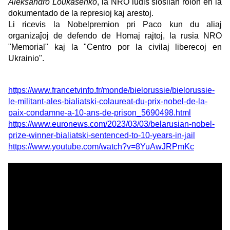
Aleksandro Loukaŝenko
, la NRO ludis ŝlosilan rolon en la
dokumentado de la represioj kaj arestoj.
Li ricevis la Nobelpremion pri Paco kun du aliaj
organizaĵoj de defendo de Homaj rajtoj, la rusia NRO
"Memorial" kaj la "Centro por la civilaj liberecoj en
Ukrainio".
https://www.francetvinfo.fr/monde/bielorussie/bielorussie-
le-militant-ales-bialiatski-colaureat-du-prix-nobel-de-la-
paix-condamne-a-10-ans-de-prison_5690498.html
https://www.euronews.com/2023/03/03/belarusian-nobel-
prize-winner-bialiatski-sentenced-to-10-years-in-jail
https://www.youtube.com/watch?v=8YuAwJRPmKc