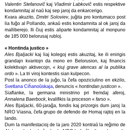
Valentin Stefanoviĉ
kaj
Vladimir Labkoviĉ
estis respektive
kondamnitaj al naŭ kaj sep jaroj da enkarcerigo.
Kvara akuzito,
Dmitri Soloviev
, juĝita pro kontumaco post
lia fuĝo al Pollando, ankaŭ estis kondamnita al ok jaroj da
malliberejo. Ili ĉiuj estis aliparte kondamnitaj al monpuno
de 185 000 belorusaj rubloj.
« Hontinda justico »
Ales Bjaljacki
kaj liaj kolegoj estis akuzitaj, ke ili enirigis
grandajn kvantojn da mono en Belorusion, kaj financis
kolektivajn aktivecojn, «
kiuj grave atencas al la publika
ordo
». La tri viroj kontestis sian kulpecon.
Post la anonco de la juĝo, la ĉefa opoziciulino en ekzilo,
Svetlana Ciĥanoŭskaja
,
denuncis «
hontindan justicon
».
Siaflanke, la germana ministrino pri fremdaj aferoj,
Annalena Baerbock
, kvalifikis la proceson «
farso
».
Ales Bjaljacki, 60-jaraĝa, fondis kaj prizorgis dum jaroj la
NRO Viasna, ĉefa grupo de defendo de Homaj rajtoj en la
lando.
Dum la manifestacioj de la jaro 2020 kontraŭ la reĝimo de