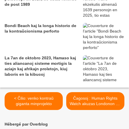
de post 1989
Bondi Beach kaj la longa historio de
la kontraŭcionisma perforto
La 7an de oktobro 2023, Hamaso kaj
ties aliancanoj sisteme mortigis la
aziajn kaj afrikajn proletojn, kiuj
laboris en la kibucoj
< Ĉilio: venko kontraŭ
Ĉagosoj : Human Rights
giganta minprojekto
Watch akuzas Londonon kaj
Vaŝingtonon pri « krimoj
kontraŭ la Homaro » >
Hébergé par Overblog