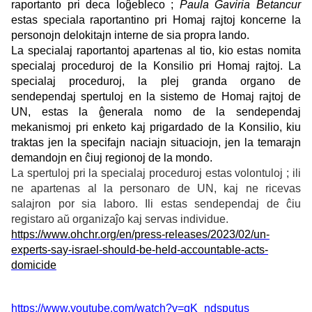
raportanto pri deca loĝebleco ;
Paula Gaviria Betancur
estas speciala raportantino pri Homaj rajtoj koncerne la
personojn delokitajn interne de sia propra lando.
La specialaj raportantoj apartenas al tio, kio estas nomita
specialaj proceduroj de la Konsilio pri Homaj rajtoj. La
specialaj proceduroj, la plej granda organo de
sendependaj spertuloj en la sistemo de Homaj rajtoj de
UN, estas la ĝenerala nomo de la sendependaj
mekanismoj pri enketo kaj prigardado de la Konsilio, kiu
traktas jen la specifajn naciajn situaciojn, jen la temarajn
demandojn en ĉiuj regionoj de la mondo.
La spertuloj pri la specialaj proceduroj estas volontuloj ; ili
ne apartenas al la personaro de UN, kaj ne ricevas
salajron por sia laboro. Ili estas sendependaj de ĉiu
registaro aŭ organizaĵo kaj servas individue.
https://www.ohchr.org/en/press-releases/2023/02/un-
experts-say-israel-should-be-held-accountable-acts-
domicide
https://www.youtube.com/watch?v=qK_ndsputus