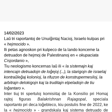
14/02/2023
Laŭ tri raportantoj de Unuiĝintaj Nacioj, Israelo kulpas pri
«
hejmocido
».
Ili petas agnoskon pri kulpeco de la lando koncerne la
detruadon de hejmoj de Palestinanoj en «
okupaciata
Cisjordanio
»,
Tiu neologismo koncernas laŭ ili
«
la sistemajn kaj
intencajn detruadojn de loĝejoj (...), la starigojn de israelaj
kontraŭleĝaj kolonioj, la rifuzon de konstrupermesiloj, la
arbitrajn delokigojn kaj la truditajn elpeladojn de tiu
loĝantaro
».
Inter tiuj tri spertuloj komisiitaj de la Konsilio pri Homaj
rajtoj figuras
Balakrishnan Rajagopal
, speciala
raportanto pri deca loĝebleco, kiu postulis fine de 2022, ke
la «
hejmocido
» - grandskala kaj sistema detruado de