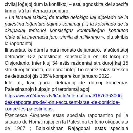
civilaj loĝejoj dum la konfliktoj – estu agnoskita kiel specifa
krimo laŭ la internacia punjuro.
«
La israelaj taktikoj de trudita delokigo kaj elpelado de la
palestina loĝantaro ŝajnas senlimaj (...) la koloniado de la
okupaciaj teritorioj konsistigas kontraŭleĝan konduton
rilate al la internacia juro, simila al militkrimo
», plu skribis
la raportantoj.
Ili asertas, ke dum la nura monato de januaro, la aŭtoritatoj
detruadis 132 palestinajn konstruaĵojn en 38 lokoj de
Cisjordanio, inter kiuj 34 estis rezidentaj strukturoj kaj 15
strukturoj financitaj de donacintoj. Tio reprezentas kreskon
de detruadoj ĝis 135% kompare kun januaro 2022.
Inter ili, kvin punaj detruadoj de domoj koncernas
Palestinanojn kulpajn pri terorismaj agoj.
https://www.i24news.tv/fr/actu/international/1676363006-
des-rapporteurs-de-l-onu-accusent-israel-de-domicide-
contre-les-palestiniens
Francesca Albanese
estas speciala raportantino pri la
situacio de Homaj rajtoj en la Palestina teritorio okupaciata
de 1967 ;
Balakrishnan Rajagopal
estas speciala