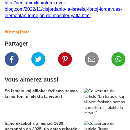
http://neniammilitointerni.over-
blog.com/2022/11/cisjordanio-la-israelaj-fortoj-fordetruas-
elementan-lernejon-de-masafer-yatta.html
#Homaj Rajtoj
Partager
Vous aimerez aussi
En Israelo kaj aliloke: faŝismo semas
la morton, ni elektu la vivon !
Irano ekzekutis almenaŭ 1639
personojn en 2025, tio estas rekordo