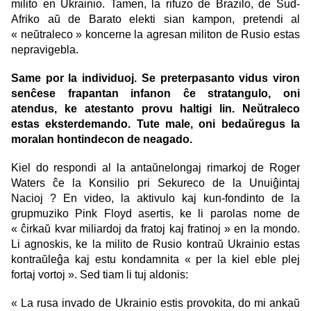
milito en Ukrainio. Tamen, la rifuzo de Brazilo, de Sud-
Afriko aŭ de Barato elekti sian kampon, pretendi al
« neŭtraleco » koncerne la agresan militon de Rusio estas
nepravigebla.
Same por la individuoj. Se preterpasanto vidus viron
senĉese frapantan infanon ĉe stratangulo, oni
atendus, ke atestanto provu haltigi lin. Neŭtraleco
estas eksterdemando. Tute male, oni bedaŭregus la
moralan hontindecon de neagado.
Kiel do respondi al la antaŭnelongaj rimarkoj de Roger
Waters ĉe la Konsilio pri Sekureco de la Unuiĝintaj
Nacioj ? En video, la aktivulo kaj kun-fondinto de la
grupmuziko Pink Floyd asertis, ke li parolas nome de
« ĉirkaŭ kvar miliardoj da fratoj kaj fratinoj » en la mondo.
Li agnoskis, ke la milito de Rusio kontraŭ Ukrainio estas
kontraŭleĝa kaj estu kondamnita « per la kiel eble plej
fortaj vortoj ». Sed tiam li tuj aldonis:
« La rusa invado de Ukrainio estis provokita, do mi ankaŭ