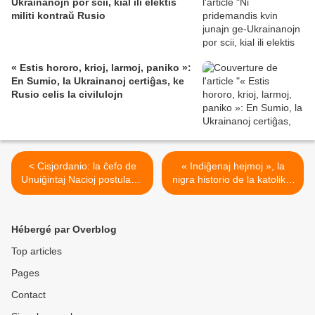
Ukrainanojn por scii, kial ili elektis
militi kontraŭ Rusio
« Estis hororo, krioj, larmoj, paniko »:
En Sumio, la Ukrainanoj certiĝas, ke
Rusio celis la civilulojn
< Cisjordanio: la ĉefo de
« Indiĝenaj hejmoj », la
Unuiĝintaj Nacioj postulas «
nigra historio de la katolikaj
ĉesigon » de la kontraŭ-
pensionoj en franca Gujano
leĝa israela koloniado
>
Hébergé par Overblog
Top articles
Pages
Contact