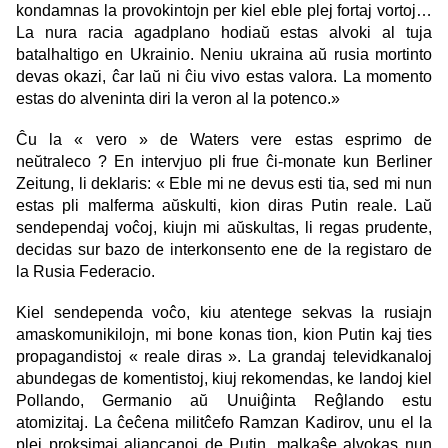
kondamnas la provokintojn per kiel eble plej fortaj vortoj…
La nura racia agadplano hodiaŭ estas alvoki al tuja
batalhaltigo en Ukrainio. Neniu ukraina aŭ rusia mortinto
devas okazi, ĉar laŭ ni ĉiu vivo estas valora. La momento
estas do alveninta diri la veron al la potenco.»
Ĉu la « vero » de Waters vere estas esprimo de
neŭtraleco ? En intervjuo pli frue ĉi-monate kun Berliner
Zeitung, li deklaris: « Eble mi ne devus esti tia, sed mi nun
estas pli malferma aŭskulti, kion diras Putin reale. Laŭ
sendependaj voĉoj, kiujn mi aŭskultas, li regas prudente,
decidas sur bazo de interkonsento ene de la registaro de
la Rusia Federacio.
Kiel sendependa voĉo, kiu atentege sekvas la rusiajn
amaskomunikilojn, mi bone konas tion, kion Putin kaj ties
propagandistoj « reale diras ». La grandaj televidkanaloj
abundegas de komentistoj, kiuj rekomendas, ke landoj kiel
Pollando, Germanio aŭ Unuiĝinta Reĝlando estu
atomizitaj. La ĉeĉena militĉefo Ramzan Kadirov, unu el la
plej proksimaj aliancanoj de Putin, malkaŝe alvokas nun