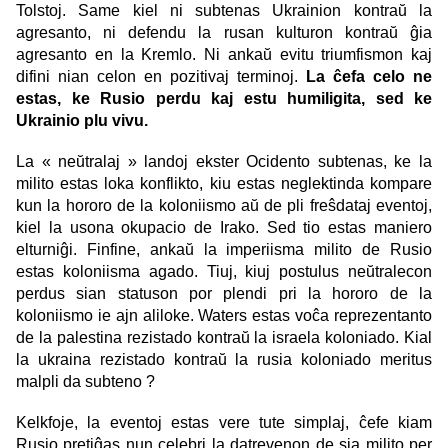
Tolstoj. Same kiel ni subtenas Ukrainion kontraŭ la
agresanto, ni defendu la rusan kulturon kontraŭ ĝia
agresanto en la Kremlo. Ni ankaŭ evitu triumfismon kaj
difini nian celon en pozitivaj terminoj.
La ĉefa celo ne
estas, ke Rusio perdu kaj estu humiligita, sed ke
Ukrainio plu vivu.
La « neŭtralaj » landoj ekster Ocidento subtenas, ke la
milito estas loka konflikto, kiu estas neglektinda kompare
kun la hororo de la koloniismo aŭ de pli freŝdataj eventoj,
kiel la usona okupacio de Irako. Sed tio estas maniero
elturniĝi. Finfine, ankaŭ la imperiisma milito de Rusio
estas koloniisma agado. Tiuj, kiuj postulus neŭtralecon
perdus sian statuson por plendi pri la hororo de la
koloniismo ie ajn aliloke. Waters estas voĉa reprezentanto
de la palestina rezistado kontraŭ la israela koloniado. Kial
la ukraina rezistado kontraŭ la rusia koloniado meritus
malpli da subteno ?
Kelkfoje, la eventoj estas vere tute simplaj, ĉefe kiam
Rusio pretiĝas nun celebri la datrevenon de sia milito per