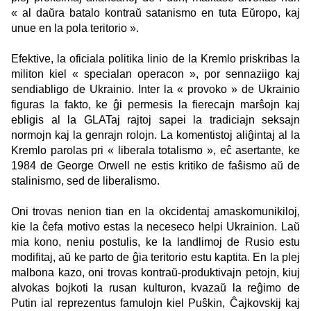
« al daŭra batalo kontraŭ satanismo en tuta Eŭropo, kaj
unue en la pola teritorio ».
Efektive, la oficiala politika linio de la Kremlo priskribas la
militon kiel « specialan operacon », por sennaziigo kaj
sendiabligo de Ukrainio. Inter la « provoko » de Ukrainio
figuras la fakto, ke ĝi permesis la fierecajn marŝojn kaj
ebligis al la GLATaj rajtoj sapei la tradiciajn seksajn
normojn kaj la genrajn rolojn. La komentistoj aliĝintaj al la
Kremlo parolas pri « liberala totalismo », eĉ asertante, ke
1984 de George Orwell ne estis kritiko de faŝismo aŭ de
stalinismo, sed de liberalismo.
Oni trovas nenion tian en la okcidentaj amaskomunikiloj,
kie la ĉefa motivo estas la neceseco helpi Ukrainion. Laŭ
mia kono, neniu postulis, ke la landlimoj de Rusio estu
modifitaj, aŭ ke parto de ĝia teritorio estu kaptita. En la p
lej
malbona kazo, oni trovas kontraŭ-produktivajn petojn, kiuj
alvokas bojkoti la rusan kulturon, kvazaŭ la reĝimo de
Putin ial reprezentus famulojn kiel Puŝkin, Ĉajkovskij kaj