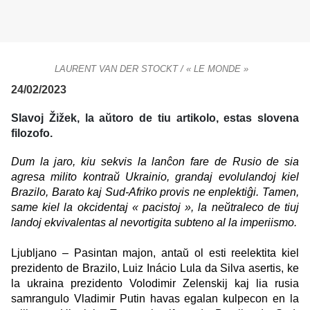
LAURENT VAN DER STOCKT / « LE MONDE »
24/02/2023
Slavoj Žižek, la aŭtoro de tiu artikolo, estas slovena
filozofo.
Dum la jaro, kiu sekvis la lanĉon fare de Rusio de sia
agresa milito kontraŭ Ukrainio, grandaj evolulandoj kiel
Brazilo, Barato kaj Sud-Afriko provis ne enplektiĝi. Tamen,
same kiel la okcidentaj « pacistoj », la neŭtraleco de tiuj
landoj ekvivalentas al nevortigita subteno al la imperiismo.
Ljubljano – Pasintan majon, antaŭ ol esti reelektita kiel
prezidento de Brazilo, Luiz Inácio Lula da Silva asertis, ke
la ukraina prezidento Volodimir Zelenskij kaj lia rusia
samrangulo Vladimir Putin havas egalan kulpecon en la