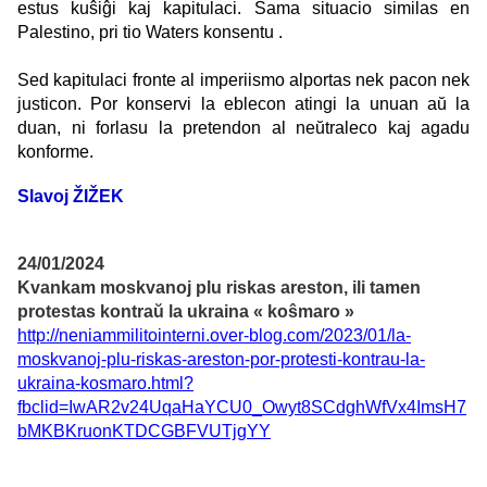
estus kuŝiĝi kaj kapitulaci. Sama situacio similas en
Palestino, pri tio Waters konsentu .
Sed kapitulaci fronte al imperiismo alportas nek pacon nek
justicon. Por konservi la eblecon atingi la unuan aŭ la
duan, ni forlasu la pretendon al neŭtraleco kaj agadu
konforme.
Slavoj ŽIŽEK
24/01/2024
Kvankam moskvanoj plu riskas areston, ili tamen
protestas kontraŭ la ukraina « koŝmaro »
http://neniammilitointerni.over-blog.com/2023/01/la-
moskvanoj-plu-riskas-areston-por-protesti-kontrau-la-
ukraina-kosmaro.html?
fbclid=IwAR2v24UqaHaYCU0_Owyt8SCdghWfVx4ImsH7
bMKBKruonKTDCGBFVUTjgYY