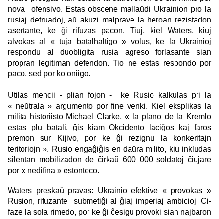
nova ofensivo. Estas obscene mallaŭdi Ukrainion pro la
rusiaj detruadoj, aŭ akuzi malprave la heroan rezistadon
asertante, ke
ĝi
rifuzas pacon. Tiuj, kiel Waters, kiuj
alvokas al « tuja batalhaltigo » volus, ke la Ukrainioj
respondu al duobligita rusia agreso forlasante sian
propran legitiman defendon. Tio ne estas respondo por
paco, sed por koloniigo.
Utilas mencii - plian fojon - ke Rusio kalkulas pri la
« neŭtrala » argumento por fine venki. Kiel eksplikas la
milita historiisto Michael Clarke, « la plano de la Kremlo
estas plu batali, ĝis kiam Okcidento laciĝos kaj faros
premon sur Kijivo, por ke ĝi rezignu la konkeritajn
teritoriojn ». Rusio engaĝiĝis en daŭra milito, kiu inkludas
silentan mobilizadon de ĉirkaŭ 600 000 soldatoj ĉiujare
por « nedifina » estonteco.
Waters preskaŭ pravas: Ukrainio efektive « provokas »
Rusion, rifuzante submetiĝi al ĝiaj imperiaj ambicioj. Ĉi-
faze la sola rimedo, por ke ĝi ĉesigu provoki sian najbaron