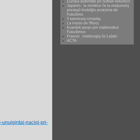
Eŭropa aŭtoritato pri nutrad-sekureco
Japanio : la morteco ĉe la maljunuloj
preskaŭ triobliĝis proksime de
Fukuŝimo
5 kameraoj rompitaj
La insulo de l'floroj
Kvardek jarojn por malkonstrui
Fukuŝimon.
Francio : maldungoj ĉe Leĵabi
ACTA
unuigintaj-nacioj-pri-