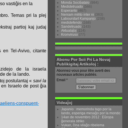
Monda Socibatalo
(984)
o vastiĝis en la
Medidetruado
(566)
Esperanto
(467)
Neniam milito inter ni
(363)
bro. Temas pri la plej
Labourstart Kampanjo
(238)
medidefendo
(168)
Sandetruado
(143)
straj partioj kaj judaj
Aktualaĵoj
(114)
Kronviruso
(77)
s en Tel-Avivo, citante
Abonu Por Scii Pri La Novaj
Publikigitaj Artikoloj :
ezidejo de la israela
Abonnez-vous pour être averti des
rde de la lando.
nouveaux articles publiés.
Email
toj postulantaj «
savi la
 en Israelo de post ĝia
Videaĵoj
sraeliens-conspuent-
Japanio : memorinda tago por la
lando, esperiga mesaĝo por la mondo
14an de novembro 2012 : Eŭropa
ĝenerala striko
Vukan, ĉina vilaĝo ribelema