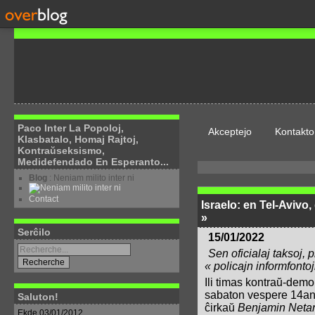
Paco Inter La Popoloj,
Akceptejo
Kontakto
Klasbatalo, Homaj Rajtoj,
Kontraŭseksismo,
Medidefendado En Esperanto...
Blog
: Neniam milito inter ni
Contact
Israelo: en Tel-Avivo
»
Serĉilo
15/01/2022
Sen oficialaj taksoj, 
« policajn informfonto
Ili timas kontraŭ-demo
sabaton vespere 14an d
Saluton!
ĉirkaŭ
Benjamin Neta
Ekde 03/01/2012