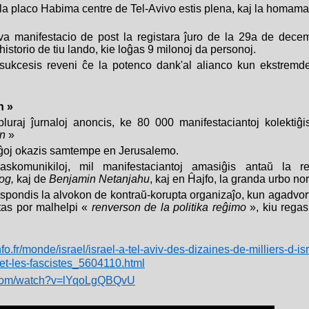
 la placo
Habima centre de Tel-Avivo estis plena, kaj la homamas
va manifestacio de post la registara ĵuro de la 29a de decem
 historio de tiu lando, kie loĝas 9 milonoj da personoj.
sukcesis reveni ĉe la potenco dank'al alianco kun ekstremdek
n »
 pluraj ĵurnaloj anoncis, ke 80 000 manifestaciantoj kolektiĝi
jn
»
iĝoj okazis samtempe en Jerusalemo.
askomunikiloj, m
il manifestaciantoj amasiĝis antaŭ la r
og,
kaj de
Benjamin Netanjahu
, kaj en Ĥajfo, la granda urbo no
espondis la alvokon de kontraŭ-korupta organizaĵo, kun agadvor
tas por malhelpi «
renverson de la politika reĝimo
», kiu regas
fo.fr/monde/israel/israel-a-tel-aviv-des-dizaines-de-milliers-d-i
t-les-fascistes_5604110.html
.com/watch?v=lYqoLgQBQvU