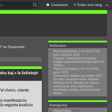
Connexion
+
Créer mon blog
Artikolaro
t" en Esperanto
Revuo Esperanto, n-ro 1414 (7-8),
junio aŭgusto 2026
Tajvano: Labourstart Kampanjo:
haltigu la kontraŭsindikatajn agojn ĉe
TaiDoc
Revuo Esperanto, n-ro 1413 (06),
junio 2026
hu kaj « la faŝistojn
Sennaciulo oktobro-decembro 2025
En video ekstreme ŝoka, videblas
aktivuloj de la ŝipareto por Gazao –
kelkaj junaj, aliaj malpli junaj –
humiligitaj, mokitaj, elmontritaj kiel
Tel-Avivo, citante
trofeoj.
oj manifestaciis
la reganta koalicio
Kategorioj
Homaj Rajtoj
(2430)