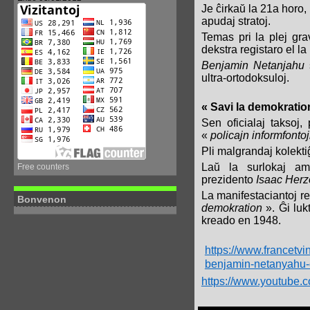
Je ĉirkaŭ la 21a horo,
apudaj stratoj.
Temas pri la plej gra
dekstra registaro el la
Benjamin Netanjahu
ultra-ortodoksuloj.
« Savi la demokratio
Sen oficialaj taksoj,
«
policajn informfonto
Pli malgrandaj kolekt
Laŭ la surlokaj am
Free counters
prezidento
Isaac Herz
La manifestaciantoj r
Bonvenon
demokration
». Ĝi luk
kreado en 1948.
https://www.francetvin
benjamin-netanyahu-e
https://www.youtube