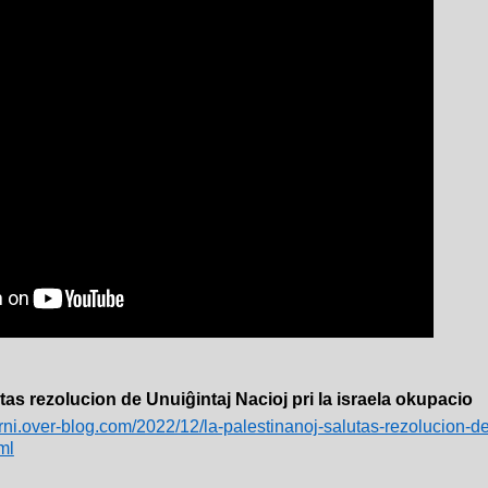
tas rezolucion de Unuiĝintaj Nacioj pri la israela okupacio
erni.over-blog.com/2022/12/la-palestinanoj-salutas-rezolucion-de-
ml