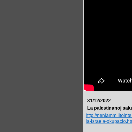
31/12/2022
La palestinanoj salu
http://neniammilitoint
la-israela-okupacio.ht