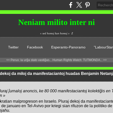
Neniam milito inter ni
« sed homoj kun homoj »
Z
Twitter
Facebook
Esperanto-Panoramo
"LabourStar
<< Peruo: la urĝa stato vastiĝas...
Human Rights Watch: TUTMONDA... >>
, dekoj da miloj da manifestaciantoj huadas Benjamin Netanja
pluraj ĵurnaloj anoncis, ke 80 000 manifestaciantoj kolektiĝis en 
jn »
kratian malprogreson en Israelo. Pluraj dekoj da manifestaciant
e januaro en Tel-Avivo por kriegi sian rifuzon de la politiko de 
njahu
.