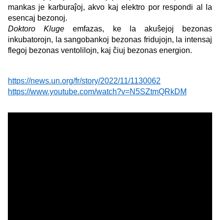
mankas je karburaĵoj, akvo kaj elektro por respondi al la
esencaj bezonoj.
Doktoro Kluge
emfazas, ke la akuŝejoj bezonas
inkubatorojn, la sangobankoj bezonas fridujojn, la intensaj
flegoj bezonas ventolilojn, kaj ĉiuj bezonas energion.
https://news.un.org/fr/story/2022/11/1130062
https://www.youtube.com/watch?v=N5SZtmQRkDM