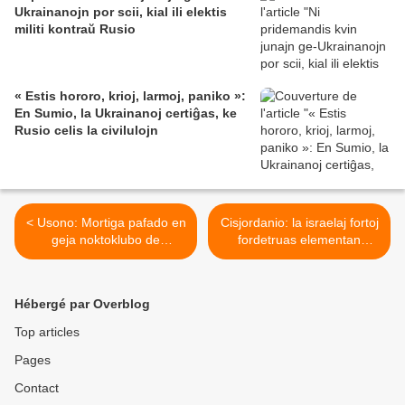
Ukrainanojn por scii, kial ili elektis
militi kontraŭ Rusio
« Estis hororo, krioj, larmoj, paniko »:
En Sumio, la Ukrainanoj certiĝas, ke
Rusio celis la civilulojn
< Usono: Mortiga pafado en
Cisjordanio: la israelaj fortoj
geja noktoklubo de
fordetruas elementan
Colorado Springs
lernejon de Masafer Yatta >
Hébergé par Overblog
Top articles
Pages
Contact