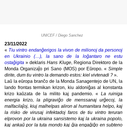
UNICEF / Diego Sanchez
23/11/2022
«
Tiu vintro endanĝerigos la vivon de milionoj da personoj
en Ukrainio (…), la sano de la loĝantaro ne estu
ostaĝigita
» deklaris
Hans Kluge
, Regiona Direktoro de la
Monda Organizaĵo pri Sano (MOS) por Eŭropo. «
Simple
dirite, dum tiu vintro la demando estos: kiel vivtenadi ?
».
Laŭ la eŭropa branĉo de la Monda Sanagentejo de UN, la
lando frontas termikan krizon, kiu aldoniĝas al konstanta
krizo kaŭzata de la milito kaj pandemio. «
La ruiniga
energia krizo, la pligraviĝo de menssanaj urĝecoj, la
malfacilaĵoj, kiuj malhelpas aliron al humanitara helpo, kaj
la risko de virusaj infektadoj faros de tiu vintro teruran
elprovon por la ukraina sansistemo kaj la ukraina popolo,
kaj ankaŭ por la tuta mondo kaj ĝia engaĝiĝo en subteno