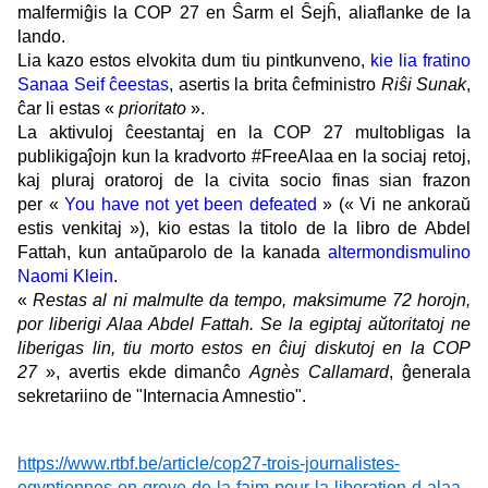
malfermiĝis la COP 27 en Ŝarm el Ŝejĥ
, aliaflanke de la
lando.
Lia kazo estos elvokita dum tiu pintkunveno,
kie lia fratino
Sanaa Seif ĉeestas
, asertis la brita ĉefministro
Riŝi Sunak
,
ĉar li estas «
prioritato
».
La aktivuloj ĉeestantaj en la COP 27 multobligas la
publikigaĵojn kun la kradvorto #FreeAlaa en la sociaj retoj,
kaj pluraj oratoroj de la civita socio finas sian frazon
per «
You have not yet been defeated
» (« Vi ne ankoraŭ
estis venkitaj »), kio estas la titolo de la libro de Abdel
Fattah, kun antaŭparolo de la kanada
altermondismulino
Naomi Klein
.
«
Restas al ni malmulte da tempo, maksimume 72 horojn,
por liberigi Alaa Abdel Fattah. Se la egiptaj aŭtoritatoj ne
liberigas lin, tiu morto estos en ĉiuj diskutoj en la COP
27
»
, avertis ekde dimanĉo
Agnès Callamard
, ĝenerala
sekretariino de "Internacia Amnestio".
https://www.rtbf.be/article/cop27-trois-journalistes-
egyptiennes-en-greve-de-la-faim-pour-la-liberation-d-alaa-