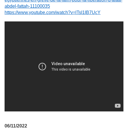
abdel-fattah-11100035
https://www.youtube.com/watch?v=lTsI1IB7UcY
06/11/2022