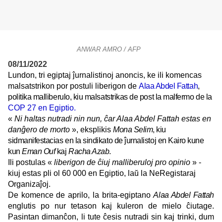
ANWAR AMRO / AFP
08/11/2022
Lundon, tri egiptaj ĵurnalistinoj anoncis, ke ili komencas
malsatstrikon por postuli liberigon de
Alaa Abdel Fattah
,
politika malliberulo, kiu malsatstrikas de post la malfermo de la
COP 27 en Egiptio.
«
Ni haltas nutradi nin nun, ĉar Alaa Abdel Fattah estas en
danĝero de morto
», eksplikis
Mona Selim
, kiu
sidmanifestacias en la sindikato de ĵurnalistoj en Kairo kune
kun
Eman Ouf
kaj
Racha Azab
.
Ili postulas «
liberigon de ĉiuj malliberuloj pro opinio
» -
kiuj estas pli ol 60 000 en Egiptio, laŭ la NeRegistaraj
Organizaĵoj.
De komence de aprilo, la brita-egiptano
Alaa Abdel Fattah
englutis po nur tetason kaj kuleron de mielo ĉiutage.
Pasintan dimanĉon, li tute ĉesis nutradi sin kaj trinki, dum