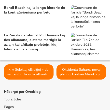
Bondi Beach kaj la longa historio de
la kontraŭcionisma perforto
La 7an de oktobro 2023, Hamaso kaj
ties aliancanoj sisteme mortigis la
aziajn kaj afrikajn proletojn, kiuj
laboris en la kibucoj
< « Selektaj elŝipiĝoj » de
Okcidenta Saharo: novaj
migrantoj : la vigla alfrontiĝo
plendoj kontraŭ Maroko pro
inter la NeRegistaraj
torturoj estis deponitaj fare
Organizaĵoj kaj Romo
de kolektivo de
daŭras
NeRegistaraj Organizaĵoj
Hébergé par Overblog
kaj advokatoj >
Top articles
Pages