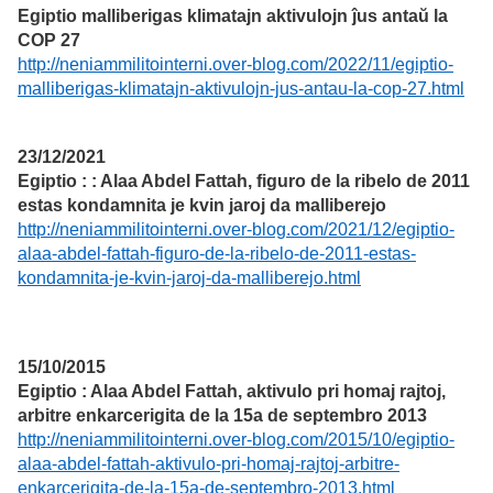
Egiptio malliberigas klimatajn aktivulojn ĵus antaŭ la
COP 27
http://neniammilitointerni.over-blog.com/2022/11/egiptio-
malliberigas-klimatajn-aktivulojn-jus-antau-la-cop-27.html
23/12/2021
Egiptio : : Alaa Abdel Fattah, figuro de la ribelo de 2011
estas kondamnita je kvin jaroj da malliberejo
http://neniammilitointerni.over-blog.com/2021/12/egiptio-
alaa-abdel-fattah-figuro-de-la-ribelo-de-2011-estas-
kondamnita-je-kvin-jaroj-da-malliberejo.html
15/10/2015
Egiptio : Alaa Abdel Fattah, aktivulo pri homaj rajtoj,
arbitre enkarcerigita de la 15a de septembro 2013
http://neniammilitointerni.over-blog.com/2015/10/egiptio-
alaa-abdel-fattah-aktivulo-pri-homaj-rajtoj-arbitre-
enkarcerigita-de-la-15a-de-septembro-2013.html