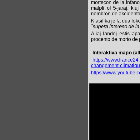
mortecon de la infano
malpli ol 5-jaraj, ki
nombron de akcidento
Klasifika je la dua lok
"supera intereso de la
Aliaj landoj estis apa
procento de morto de p
Interaktiva mapo (al
https://www.france2
changement-climatiq
https://www.youtub