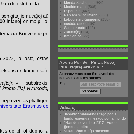
Monda Socibatalo
(984)
19an de oktobro, la
Medidetruado
(566)
Esperanto
(467)
Neniam milito inter ni
(363)
enigitaj je nutraĵoj aŭ
Labourstart Kampanjo
(238)
0 infanoj en malpli ol
medidefendo
(168)
Sandetruado
(143)
Aktualaĵoj
(114)
nternacia Konvencio pri
Kronviruso
(77)
 2022, la lastaj estas
Abonu Por Scii Pri La Novaj
Publikigitaj Artikoloj :
deklaris en komunikaĵo
Abonnez-vous pour être averti des
nouveaux articles publiés.
rajtojn
», li substrekis.
Email
 krome iliaj vivrimedoj
o reprezentas plialtigon
niversitato Erasmus de
Videaĵoj
Japanio : memorinda tago por la
lando, esperiga mesaĝo por la mondo
14an de novembro 2012 : Eŭropa
ĝenerala striko
ktis de pli ol duono la
Vukan, ĉina vilaĝo ribelema