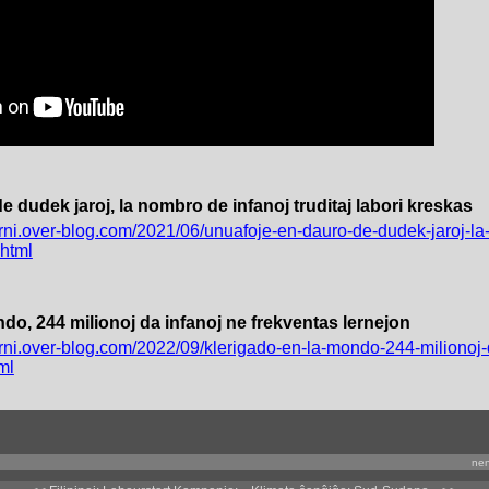
 dudek jaroj, la nombro de infanoj truditaj labori kreskas
terni.over-blog.com/2021/06/unuafoje-en-dauro-de-dudek-jaroj-la
.html
do, 244 milionoj da infanoj ne frekventas lernejon
terni.over-blog.com/2022/09/klerigado-en-la-mondo-244-milionoj-
ml
nen