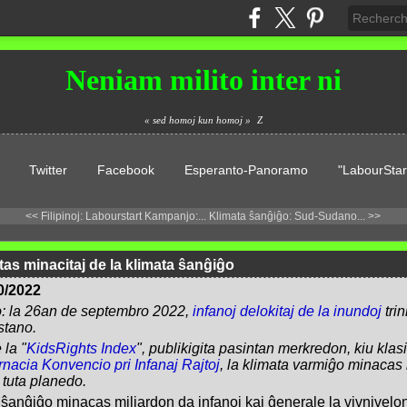
Neniam milito inter ni
« sed homoj kun homoj »
Z
Twitter
Facebook
Esperanto-Panoramo
"LabourStar
<< Filipinoj: Labourstart Kampanjo:...
Klimata ŝanĝiĝo: Sud-Sudano... >>
tas minacitaj de la klimata ŝanĝiĝo
0/2022
o: la 26an de septembro 2022,
infanoj delokitaj de la inundoj
tri
stano.
 la "
KidsRights Index
", publikigita pasintan merkredon, kiu klas
rnacia Konvencio pri Infanaj Rajtoj
, la klimata varmiĝo minacas
 tuta planedo.
a ŝanĝiĝo minacas miliardon da infanoj kaj ĝenerale la vivnivelo