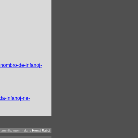
-nombro-de-infanoj-
da-infanoj-ne-
iammilitointerni
-
dans
Homaj Rajtoj