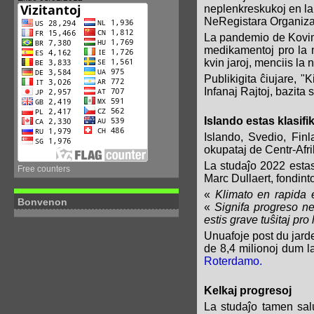
neplenkreskukoj en la
NeRegistara Organiza
La pandemio de Kovim-
medikamentoj pro la m
kvin jaroj, menciis la
Publikigita ĉiujare, "
K
Infanaj Rajtoj, bazita 
Islando estas klasifi
Islando, Svedio, Fin
okupataj de Centr-Afr
La studaĵo 2022 esta
Free counters
Marc Dullaert, fondint
«
Klimato en rapida 
Bonvenon
«
Signifa progreso ne 
estis grave tuŝitaj p
Unuafoje post du jarde
de 8,4 milionoj dum la
Roterdamo.
Kelkaj progresoj
La studaĵo tamen salu