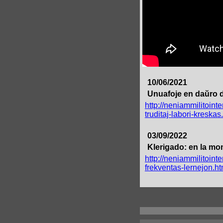
10/06/2021
Unuafoje en daŭro de
http://neniammilitoin
truditaj-labori-kreskas
03/09/2022
Klerigado: en la mon
http://neniammilitoin
frekventas-lernejon.ht