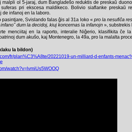
j malpli ol 5-jaraj, dum Bangladeŝo reduktis de preskaŭ duono
uj suferas pri ekscesa maldikeco. Bolivio siaflanke preskaŭ r
j de infanoj en la laboro.
o pasintjare, Svislando falas ĝis al 31a loko «
pro la nesufiĉa re
 infano" dum la decidoj, kiuj koncernas la infanojn
», substrekis
rte menciitaj en la raporto, interalie Niĝerio, klasifikita ĉe 
atrinoj dum akuŝo, kaj Montenegro, la 49a, pro la malalta proc
klaku la bildon)
4.com/fr/plan%C3%A8te/20221019-un-milliard-d-enfants-mena
ue
e.com/watch?v=lvmiUs5WOOQ