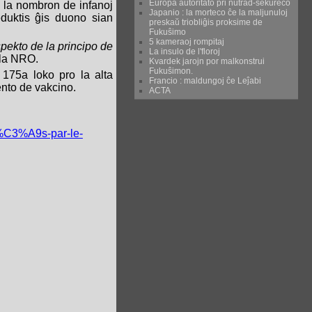
Eŭropa aŭtoritato pri nutrad-sekureco
 la nombron de infanoj
Japanio : la morteco ĉe la maljunuloj
eduktis ĝis duono sian
preskaŭ triobliĝis proksime de
Fukuŝimo
5 kameraoj rompitaj
spekto de la principo de
La insulo de l'floroj
 la NRO.
Kvardek jarojn por malkonstrui
Fukuŝimon.
la 175a loko pro la alta
Francio : maldungoj ĉe Leĵabi
ento de vakcino.
ACTA
c%C3%A9s-par-le-