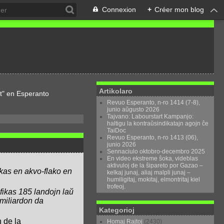
Connexion
+
Créer mon blog
Artikolaro
t" en Esperanto
Revuo Esperanto, n-ro 1414 (7-8),
junio aŭgusto 2026
Tajvano: Labourstart Kampanjo:
haltigu la kontraŭsindikatajn agojn ĉe
TaiDoc
Revuo Esperanto, n-ro 1413 (06),
junio 2026
Sennaciulo oktobro-decembro 2025
En video ekstreme ŝoka, videblas
aktivuloj de la ŝipareto por Gazao –
nkas en akvo-flako en
kelkaj junaj, aliaj malpli junaj –
humiligitaj, mokitaj, elmontritaj kiel
trofeoj.
ifikas 185 landojn laŭ
 miliardon da
Kategorioj
n de la
Homaj Rajtoj
(2430)