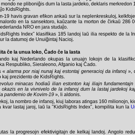
 mondo ne pliboniĝis dum la lasta jardeko, deklaris merkredon 
ĵo KidsRights.
19 havis gravan efikon ankaŭ sur la neplenkreskuloj, kelkfoje s
alordo en la sansektoro, kaŭzante la morton de ĉirkaŭ 286 00
 nederlanda NRO en jara studaĵo.
idsRights Index
" klasifikas 185 landoj laŭ ilia respekto de
la
I
sur la datumoj de Unuiĝintaj Nacioj.
kita ĉe la unua loko, Ĉado ĉe la lasta
lando kaj Nederlando okupas la unuajn lokojn de la klasifiko
ika Respubliko, Sieraleono, Afganio kaj Ĉado.
s «
alarma por niaj nunaj kaj estontaj generacioj da infanoj
», 
o kaj prezidento de KidsRights.
evoluo minacas hodiaŭ ilian estonton kaj iliajn fundamentajn 
okazis en la vivnivelo de la infanoj dum la lastaj jardekoj kaj
ro la pandemio de Kovim-19
», li aldonis.
koj, la nombro de infanoj, kiuj laboras atingas 160 milionojn, ki
 kvar lastaj jaroj, laŭ la "KidsRights Index", kompilita kun la
U
tas la progresojn efektivigitajn de kelkaj landoj. Angolo redu