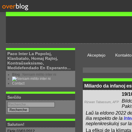
Paco Inter La Popoloj,
Akceptejo
Kontakto
Klasbatalo, Homaj Rajtoj,
Kontraŭseksismo,
Medidefendado En Esperanto...
Blog
: Neniam milito inter ni
Contact
Miliardo da infanoj es
19/1
Serĉilo
Bild
Rizwan Tabassum, AFP
Paki
Laŭ la eldono 2022 de
ilia respekto de la
Inte
neplenkreskuloj sur la
Saluton!
La efikoj de la klimat
Ekde 03/01/2012