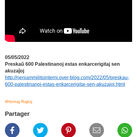
05/05/2022
Preskaŭ 600 Palestinanoj estas enkarcerigitaj sen
akuzaĵoj
http://neniammilitointerni.over-blog.com/2022/05/preskau-
600-palestinanoj-estas-enkarcerigitaj-sen-akuzajoj.html
#Homaj Rajtoj
Partager