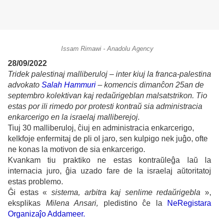
Issam Rimawi - Anadolu Agency
28/09/2022
Tridek palestinaj malliberuloj – inter kiuj la franca-palestina
advokato
Salah Hammuri
– komencis dimanĉon 25an de
septembro kolektivan kaj redaŭrigeblan malsatstrikon. Tio
estas por ili rimedo por protesti kontraŭ sia administracia
enkarcerigo en la israelaj malliberejoj.
Tiuj 30 malliberuloj, ĉiuj en administracia enkarcerigo,
kelkfoje
enfermitaj de pli ol jaro, sen kulpigo nek juĝo, ofte
ne konas la motivon de sia enkarcerigo.
Kvankam tiu praktiko ne estas kontraŭleĝa laŭ la
internacia juro, ĝia uzado fare de la israelaj aŭtoritatoj
estas problemo.
Ĝi estas «
sistema, arbitra kaj senlime redaŭrigebla
»,
eksplikas
Milena Ansari,
pledistino ĉe la
NeRegistara
Organizaĵo Addameer.