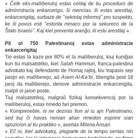
«
Ĉefe eks-malliberuloj estas celitaj de tiu proceduro de
administracia enkarcerigo, ŝi mencias. Ili estas arestitaj,
enkarcerigitaj, surbaze de "sekretaj informoj" pro suspekto,
ke ili povus esti "estonta minaco por la sekureco de la
Ŝtato Israelo". Kaj kiel preventa aranĝo, ili estu arestitaj
».
Pli ol 750 Palestinanoj estas administracie
enkarcerigitaj
Tio estas la kazo por 80% el la malliberuloj, kiuj kuniĝas
kun tiu malsatstriko, kiel
Salah Hammuri,
franca-palestina
advokato kaj defendanto de Homaj rajtoj, kiu trapasis sep
jarojn en malliberejo, aŭ
Asem Al-Ka’bi
, liberigita post 18
jaroj da malliberejo, denove administracie enkarcerigita,
malpli ol jaron poste.
Tiuj malsatstrikoj, malgraŭ fizikaj konsekvencoj por la
malliberuloj, estas rimedo fari premon.
«
Kompreneble, ni ne deziras tion al iu ajn Palestinano,
sed tiuj ĉi havas nenian alian rimedon esprimi sian
opozicion al tiu praktiko
», asertas
Milena Ansari.
«
Eĉ ni, kiel advokatoj, plejparte de la tempo sentas nin