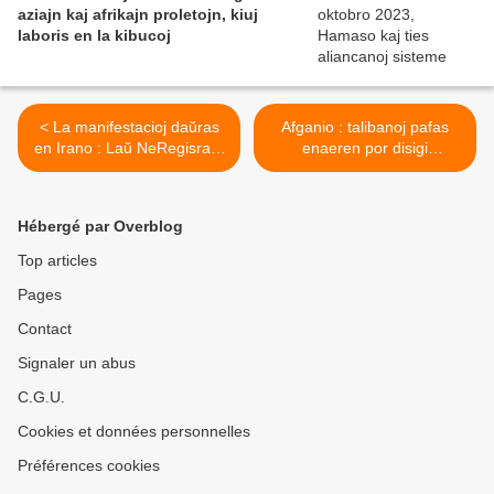
aziajn kaj afrikajn proletojn, kiuj
laboris en la kibucoj
< La manifestacioj daŭras
Afganio : talibanoj pafas
en Irano : Laŭ NeRegisrara
enaeren por disigi
Organizaĵo, almenaŭ 76
manifestacion de subteno al
personoj estis mortigitaj en
la iranaj virinoj >
la represio
Hébergé par Overblog
Top articles
Pages
Contact
Signaler un abus
C.G.U.
Cookies et données personnelles
Préférences cookies