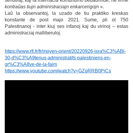
senutilaj, kaj la internacia komunumo bedaŭrinde, ne firme
kontraŭas tiujn administraciajn enkarcerigojn
».
Laŭ la observantoj, la uzado de tiu praktiko kreskas
konstante de post majo 2021. Sume, pli ol 750
Palestinanoj - inter kiuj ses infanoj kaj du virinoj – estas
administraciaj malliberuloj.
https://www.rfi.fr/fr/moyen-orient/20220926-isra%C3%ABl-
30-d%C3%A9tenus-administratifs-palestiniens-en-
gr%C3%A8ve-de-la-faim
https://www.youtube.com/watch?v=GZgRRB0PiCs