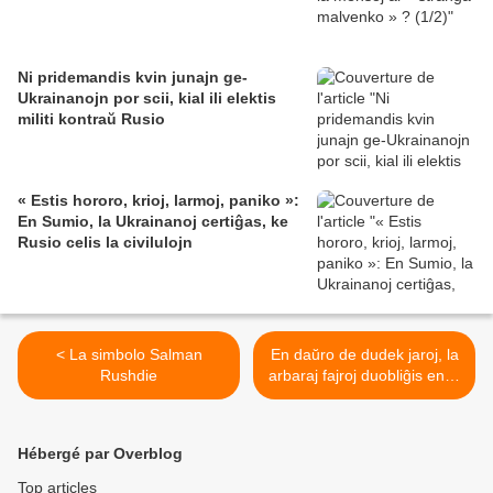
Ni pridemandis kvin junajn ge-
Ukrainanojn por scii, kial ili elektis
militi kontraŭ Rusio
« Estis hororo, krioj, larmoj, paniko »:
En Sumio, la Ukrainanoj certiĝas, ke
Rusio celis la civilulojn
< La simbolo Salman
En daŭro de dudek jaroj, la
Rushdie
arbaraj fajroj duobliĝis en la
mondo, « verŝajne » pro la
klimata ŝanĝiĝo, laŭ studaĵo
>
Hébergé par Overblog
Top articles