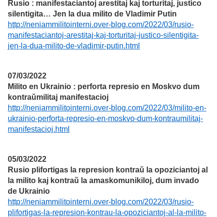
Rusio : manifestaciantoj arestitaj kaj torturitaj, justico
silentigita… Jen la dua milito de Vladimir Putin
http://neniammilitointerni.over-blog.com/2022/03/rusio-
manifestaciantoj-arestitaj-kaj-torturitaj-justico-silentigita-
jen-la-dua-milito-de-vladimir-putin.html
07/03/2022
Milito en Ukrainio : perforta represio en Moskvo dum
kontraŭmilitaj manifestacioj
http://neniammilitointerni.over-blog.com/2022/03/milito-en-
ukrainio-perforta-represio-en-moskvo-dum-kontraumilitaj-
manifestacioj.html
05/03/2022
Rusio plifortigas la represion kontraŭ la opoziciantoj al
la milito kaj kontraŭ la amaskomunikiloj, dum invado
de Ukrainio
http://neniammilitointerni.over-blog.com/2022/03/rusio-
plifortigas-la-represion-kontrau-la-opoziciantoj-al-la-milito-