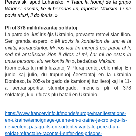
Perevalsk, apud Luhansko. «
Tiam, la homoj de la grupo
Wagner asertis, ke ili bezonas lin, raportas Maksim. Li ne
povis rifuzi, li do foriris.
»
Pli ol 378 militrifuzantaj soldatoj
La patro de
Juri
iris ĝis Ukrainio, provante retrovi sian filon.
Sen granda espero. «
Mi trovis la kontakton de unu el la
militaj komandantoj. Mi iros vidi lin morgaŭ por paroli al li,
sed mi antaŭscias kion li diros al mi, ĉar mi ne estas la
unua persono, kiu renkontis lin
», bedaŭras
Maksim
.
Kiom estas tuj militrifuzantoj ? Pluraj centoj, eble miloj. En
junio kaj julio, du trupunuoj ĉeestantaj en la ukrainia
Donbaso, la 205-a brigado de kamionaj fuzilieroj kaj la 11-
a aertransportita sturmbrigado, menciis pli ol 378
soldatojn, kiuj rifuzas plu batali en Ukrainio.
https://www.francetvinfo.fr/monde/europe/manifestations-
en-ukraine/temoignage-guerre-en-ukraine-je-crois-qu-ils-
ne-veulent-pas-qu-ils-en-sortent-vivants-le-pere-d-un-
soldat-refractaire-raconte-l-enfer-des-prisons-