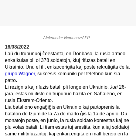
Aleksander Nemenov/AFP
16/08/2022
Laŭ du trupunuoj ĉeestantaj en Donbaso, la rusia armeo
enkalkulas pli ol 378 soldatojn, kiuj rifuzas batali en
Ukrainio. Unu el ili, enkarcerigita kaj poste rekrutigita ĉe la
grupo Wagner,
sukcesis komuniki per telefono kun sia
patro.
Li rezignis kaj rifuzis batali pli longe en Ukrainio.
Juri
26-
jara, estas militisto en trupunuo bazita en Saĥaleno, en
rusia Ekstrem-Oriento.
Lia bataliono engaĝiĝis en Ukrainio kaj partoprenis la
batalon de Izjum de la 7a de marto ĝis la 1a de aprilo. Du
monatojn poste, en junio, la rusia soldato kontestas kaj ne
plu volas batali. Li tiam estas tuj arestita, kun aliaj soldatoj
same militrifuzantoj, kaj enkarcerigita en malliberejo en la