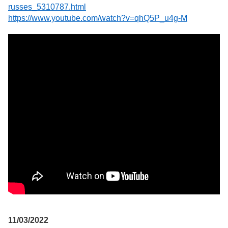
russes_5310787.html
https://www.youtube.com/watch?v=qhQ5P_u4g-M
11/03/2022