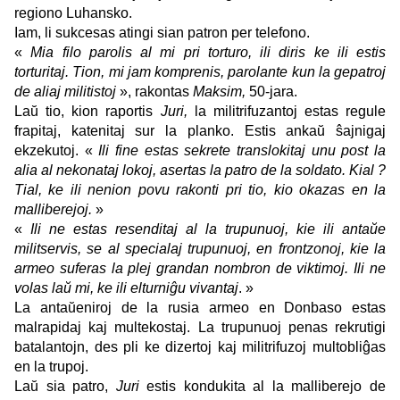
regiono Luhansko.
Iam, li sukcesas atingi sian patron per telefono.
«
Mia filo parolis al mi pri torturo, ili diris ke ili estis
torturitaj. Tion, mi jam komprenis, parolante kun la gepatroj
de aliaj militistoj
», rakontas
Maksim,
50-jara.
Laŭ tio, kion raportis
Juri,
la militrifuzantoj estas regule
frapitaj, katenitaj sur la planko. Estis ankaŭ ŝajnigaj
ekzekutoj. «
Ili fine estas sekrete translokitaj unu post la
alia al nekonataj lokoj, asertas la patro de la soldato. Kial ?
Tial, ke ili nenion povu rakonti pri tio, kio okazas en la
malliberejoj.
»
«
Ili ne estas resenditaj al la trupunuoj, kie ili antaŭe
militservis, se al specialaj trupunuoj, en frontzonoj, kie la
armeo suferas la plej grandan nombron de viktimoj. Ili ne
volas laŭ mi, ke ili elturniĝu vivantaj
. »
La antaŭeniroj de la rusia armeo en Donbaso estas
malrapidaj kaj multekostaj. La trupunuoj penas rekrutigi
batalantojn, des pli ke dizertoj kaj militrifuzoj multobliĝas
en la trupoj.
Laŭ sia patro,
Juri
estis kondukita al la malliberejo de