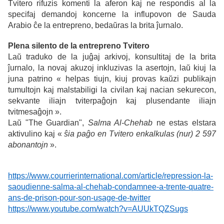
Tvitero rifuzis komenti la aferon
kaj ne respondis al la
specifaj demandoj koncerne la influpovon de Sauda
Arabio ĉe la entrepreno, bedaŭras la brita ĵurnalo.
Plena silento de la entrepreno Tvitero
Laŭ traduko de la juĝaj arkivoj, konsultitaj de la brita
ĵurnalo, la novaj akuzoj inkluzivas la asertojn, laŭ kiuj la
juna patrino « helpas tiujn, kiuj provas kaŭzi publikajn
tumultojn kaj malstabiligi la civilan kaj nacian sekurecon,
sekvante iliajn tviterpaĝojn kaj plusendante iliajn
tvitmesaĝojn ».
Laŭ "The Guardian",
Salma Al-Chehab
ne estas elstara
aktivulino kaj «
ŝia paĝo en Tvitero enkalkulas (nur) 2 597
abonantojn
».
https://www.courrierinternational.com/article/repression-la-
saoudienne-salma-al-chehab-condamnee-a-trente-quatre-
ans-de-prison-pour-son-usage-de-twitter
https://www.youtube.com/watch?v=AUUkTQZSugs