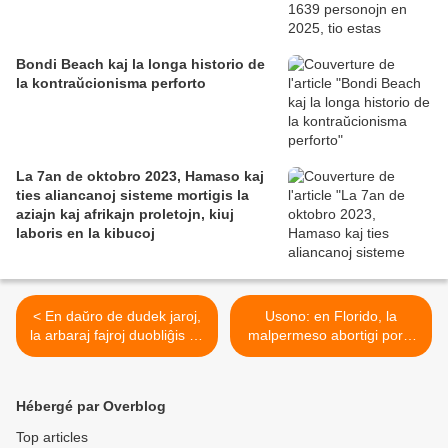
Bondi Beach kaj la longa historio de
la kontraŭcionisma perforto
La 7an de oktobro 2023, Hamaso kaj
ties aliancanoj sisteme mortigis la
aziajn kaj afrikajn proletojn, kiuj
laboris en la kibucoj
< En daŭro de dudek jaroj,
Usono: en Florido, la
la arbaraj fajroj duobliĝis en
malpermeso abortigi por «
la mondo, « verŝajne » pro
ne sufiĉe matura »
la klimata ŝanĝiĝo, laŭ
adoleskantino kaŭzas
studaĵo
indignon >
Hébergé par Overblog
Top articles