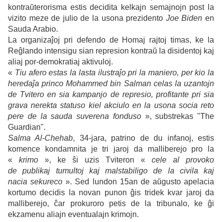
kontraŭterorisma estis decidita kelkajn semajnojn post la
vizito meze de julio de la usona prezidento
Joe Biden
en
Sauda Arabio.
La organizaĵoj pri defendo de Homaj rajtoj timas, ke la
Reĝlando intensigu sian represion kontraŭ la disidentoj kaj
aliaj por-demokratiaj aktivuloj.
«
Tiu afero estas la lasta ilustraĵo pri la maniero, per kio la
heredaĵa princo Mohammed bin Salman celas la uzantojn
de Tvitero en sia kampanjo de represio, profitante pri sia
grava nerekta statuso kiel akciulo en la usona socia reto
pere de la sauda suverena fonduso
», substrekas "The
Guardian".
Salma Al-Chehab
, 34-jara, patrino de du infanoj, estis
komence kondamnita je tri jaroj da malliberejo pro la
«
krimo
», ke ŝi uzis Tviteron «
cele al provoko
de publikaj tumultoj kaj malstabiligo de la civila kaj
nacia sekureco
». Sed lundon 15an de aŭgusto apelacia
kortumo decidis la novan punon ĝis tridek kvar jaroj da
malliberejo, ĉar prokuroro petis de la tribunalo, ke ĝi
ekzamenu aliajn eventualajn krimojn.