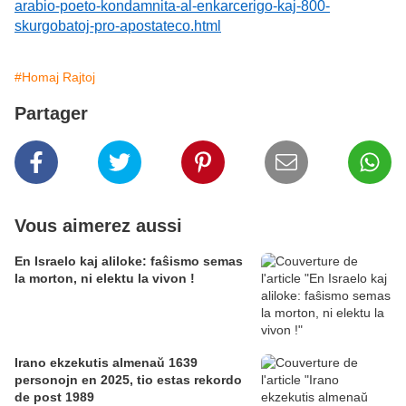
arabio-poeto-kondamnita-al-enkarcerigo-kaj-800-
skurgobatoj-pro-apostateco.html
#Homaj Rajtoj
Partager
Vous aimerez aussi
En Israelo kaj aliloke: faŝismo semas
la morton, ni elektu la vivon !
Irano ekzekutis almenaŭ 1639
personojn en 2025, tio estas rekordo
de post 1989