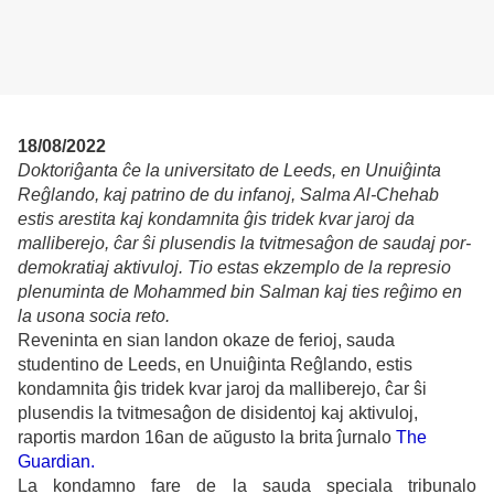
18/08/2022
Doktoriĝanta ĉe la universitato de Leeds, en Unuiĝinta
Reĝlando, kaj patrino de du infanoj, Salma Al-Chehab
estis arestita kaj kondamnita ĝis tridek kvar jaroj da
malliberejo, ĉar ŝi plusendis la tvitmesaĝon de saudaj por-
demokratiaj aktivuloj. Tio estas ekzemplo de la represio
plenuminta de Mohammed bin Salman kaj ties reĝimo en
la usona socia reto.
Reveninta en sian landon okaze de ferioj, sauda
studentino de Leeds, en Unuiĝinta Reĝlando, estis
kondamnita ĝis tridek kvar jaroj da malliberejo, ĉar ŝi
plusendis la tvitmesaĝon de disidentoj kaj aktivuloj,
raportis mardon 16an de aŭgusto la brita ĵurnalo
The
Guardian.
La kondamno fare de la sauda speciala tribunalo