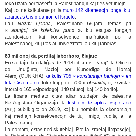
loko uzata por traserĉi la Palestinanojn kaj ties veturilojn.
Kaj tio, ne kalkulante pri la
muro 142 kilometrojn longa, kiu
apartigas Cisjordanion el Israelo
.
Laŭ
Nazmi Qabha
, Palestinano 68-jara, temas pri
«
aranĝoj de kolektiva puno
», kiu estigas longajn
atendovicojn, kaj konsekvence, malfruiĝojn por la
Palestinanoj, kiuj iras al universitato, aŭ kiuj laboras.
60 milionoj da perditaj laborhoroj ĉiujare
En studaĵo, kiu datiĝas de 2018 citita de "Daraj", la Oficejo
de Unuiĝintaj Nacioj por Kunordigo de Homaj
Aferoj (OUNKHA)
kalkulis 705 «
konstantajn barilojn
» en
tuta Cisjordanio.
Inter tiuj pli ol 700 «
obstakloj
», ekzistas
interalie 165 vojpordegoj, 149 talusoj, kaj 140 bariloj.
La libana mediato citas alian studaĵon de palestina
NeRegistara Organizaĵo, la
Instituto de aplika esplorado
(Arij) publikigita en 2019, kaj kiu nombris la ekonomiajn
kaj mediajn konsekvencojn de tiuj limigoj truditaj al la
Palestinanoj.
La nombroj estas nediskuteblaj. Pro la israelaj limpasejoj,