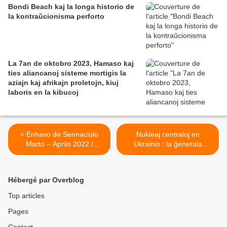
Bondi Beach kaj la longa historio de
la kontraŭcionisma perforto
La 7an de oktobro 2023, Hamaso kaj
ties aliancanoj sisteme mortigis la
aziajn kaj afrikajn proletojn, kiuj
laboris en la kibucoj
< Enhavo de Sennaciulo
Nukleaj centraloj en
Marto – Aprilo 2022 /
Ukrainio : la ĝenerala
Deklaracio de la 95a SAT-
sekretario de UN postulas
Kongreso
haltigon de la «
memmortigaj » atakoj >
Hébergé par Overblog
Top articles
Pages