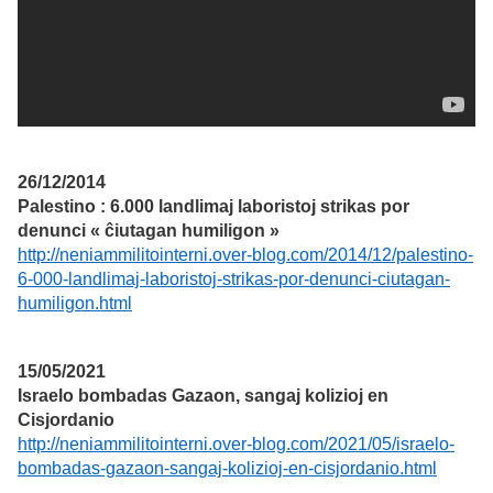
26/12/2014
Palestino : 6.000 landlimaj laboristoj strikas por
denunci « ĉiutagan humiligon »
http://neniammilitointerni.over-blog.com/2014/12/palestino-
6-000-landlimaj-laboristoj-strikas-por-denunci-ciutagan-
humiligon.html
15/05/2021
Israelo bombadas Gazaon, sangaj kolizioj en
Cisjordanio
http://neniammilitointerni.over-blog.com/2021/05/israelo-
bombadas-gazaon-sangaj-kolizioj-en-cisjordanio.html