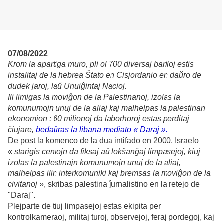
07/08/2022
Krom la apartiga muro, pli ol 700 diversaj bariloj estis
instalitaj de la hebrea Ŝtato en Cisjordanio en daŭro de
dudek jaroj, laŭ Unuiĝintaj Nacioj.
Ili limigas la moviĝon de la Palestinanoj, izolas la
komunumojn unuj de la aliaj kaj malhelpas la palestinan
ekonomion : 60 milionoj da laborhoroj estas perditaj
ĉiujare,
bedaŭras la libana mediato
«
Daraj ».
De post la komenco de la dua intifado en 2000, Israelo
«
starigis centojn da fiksaj aŭ lokŝanĝaj limpasejoj, kiuj
izolas la palestinajn komunumojn unuj de la aliaj,
malhelpas ilin interkomuniki kaj bremsas la moviĝon de la
civitanoj
», skribas palestina ĵurnalistino en la retejo de
"Daraj".
Plejparte de tiuj limpasejoj estas ekipita per
kontrolkameraoj, militaj turoj, observejoj, feraj pordegoj, kaj