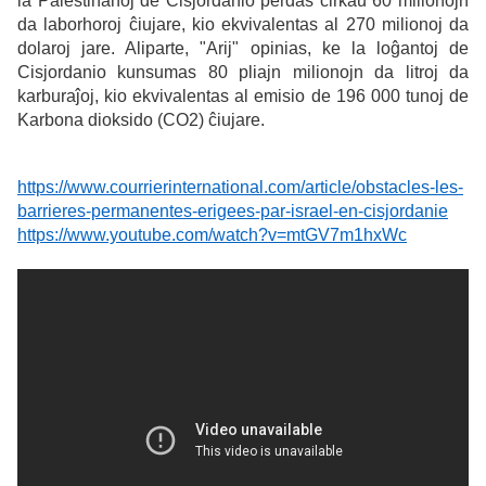
la Palestinanoj de Cisjordanio perdas ĉirkaŭ 60 milionojn
da laborhoroj ĉiujare, kio ekvivalentas al 270 milionoj da
dolaroj jare. Aliparte, "Arij" opinias, ke la loĝantoj de
Cisjordanio kunsumas 80 pliajn milionojn da litroj da
karburaĵoj, kio e
kvivalentas al emisio de 196 000 tunoj de
Karbona dioksido (CO2) ĉiujare.
https://www.courrierinternational.com/article/obstacles-les-
barrieres-permanentes-erigees-par-israel-en-cisjordanie
https://www.youtube.com/watch?v=mtGV7m1hxWc