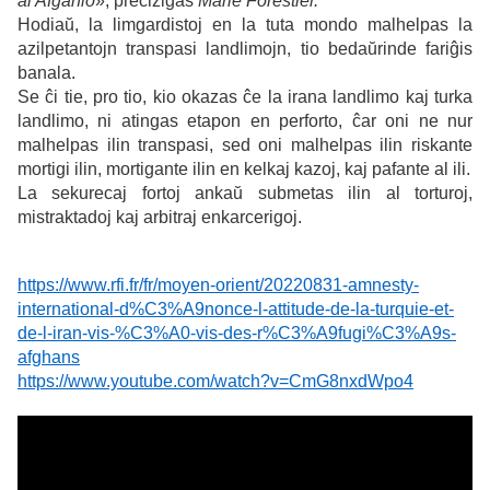
al Afganio
», precizigas
Marie Forestier.
Hodiaŭ, la limgardistoj en la tuta mondo malhelpas la
azilpetantojn transpasi landlimojn, tio bedaŭrinde fariĝis
banala.
Se ĉi tie, pro tio, kio okazas ĉe la irana landlimo kaj turka
landlimo, ni atingas etapon en perforto, ĉar oni ne nur
malhelpas ilin transpasi, sed oni malhelpas ilin riskante
mortigi ilin, mortigante ilin en kelkaj kazoj, kaj pafante al ili.
La sekurecaj fortoj ankaŭ submetas ilin al torturoj,
mistraktadoj kaj arbitraj enkarcerigoj.
https://www.rfi.fr/fr/moyen-orient/20220831-amnesty-
international-d%C3%A9nonce-l-attitude-de-la-turquie-et-
de-l-iran-vis-%C3%A0-vis-des-r%C3%A9fugi%C3%A9s-
afghans
https://www.youtube.com/watch?v=CmG8nxdWpo4