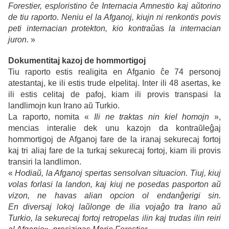
Forestier, esploristino ĉe Internacia Amnestio kaj aŭtorino
de tiu raporto. Neniu el la Afganoj, kiujn ni renkontis povis
peti internacian protekton, kio kontraŭ
as
la internacian
juron
. »
Dokumentitaj kazoj de hommortigoj
Tiu raporto estis realigita en Afganio ĉe 74 personoj
atestantaj, ke ili estis trude elpelitaj. Inter ili 48 asertas, ke
ili estis celitaj de pafoj, kiam ili provis transpasi la
landlimojn kun Irano aŭ Turkio.
La raporto, nomita «
Ili ne traktas nin kiel homojn
»,
mencias interalie dek unu kazojn da kontraŭleĝaj
hommortigoj de Afganoj fare de la iranaj sekurecaj fortoj
kaj tri aliaj fare de la turkaj sekurecaj fortoj, kiam ili provis
transiri la landlimon.
«
Hodiaŭ, la Afganoj spertas sensolvan situacion. Tiuj, kiuj
volas forlasi la landon, kaj kiuj ne posedas pasporton aŭ
vizon, ne havas alian opcion ol endanĝerigi sin.
En diversaj lokoj laŭlonge de ilia vojaĝo tra Irano aŭ
Turkio, la sekurecaj fortoj retropelas ilin kaj trudas ilin reiri