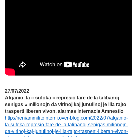
27/07/2022
Afganio: la « sufoka » represio fare de la talibanoj
senigas « milionojn da virinoj kaj junulinoj je ilia rajto
trasperti liberan vivon, alarmas Internacia Amnestio
http://neniammilitointerni.over-blog.com/2022/07/afganio-
la-sufoka-represio-fare-de-la-talibanoj-senigas-milionojn-
da-virinoj-kaj-junulinoj-je-ilia-rajto-trasperti-liberan-vivon-