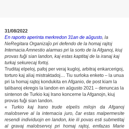
31/08/2022
En raporto aperinta merkredon 31an de aŭgusto
, la
NeRegitara Organizaĵo pri defendo de la homaj rajtoj
Internacia Amnestio alarmas pri la sorto de la Afganoj, kiuj
provas fuĝi sian landon, kaj estas kaptitaj de la iranaj kaj
turkaj sekurecaj fortoj.
Truditaj elpeloj, pafoj per veraj kugloj, arbitraj enkarcerigoj,
torturo kaj aliaj mistraktadoj… Tiu surloka enketo – la unua
pri la homaj rajtoj kondukita en Afganio, de post kiam la
talibanoj ekregis la landon en aŭgusto 2021 – denuncas la
sintenon de Turkio kaj Irano koncerne la Afganojn, kiuj
provas fuĝi sian landon.
«
Turkio kaj Irano trude elpelis milojn da Afganoj
malobserve al la internacia juro, ĉar estas malpermesite
resendi individuojn en landon, kie ili povas esti submetitaj
al gravaj malobservoj pri homaj rajtoj, emfazas Marie