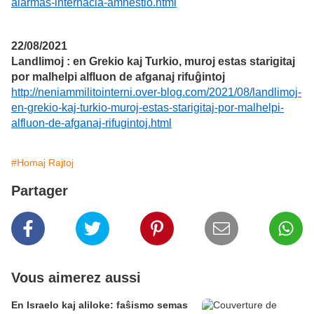
alarmas-internacia-amnestio.html
22/08/2021
Landlimoj : en Grekio kaj Turkio, muroj estas starigitaj
por malhelpi alfluon de afganaj rifuĝintoj
http://neniammilitointerni.over-blog.com/2021/08/landlimoj-
en-grekio-kaj-turkio-muroj-estas-starigitaj-por-malhelpi-
alfluon-de-afganaj-rifugintoj.html
#Homaj Rajtoj
Partager
Vous aimerez aussi
En Israelo kaj aliloke: faŝismo semas