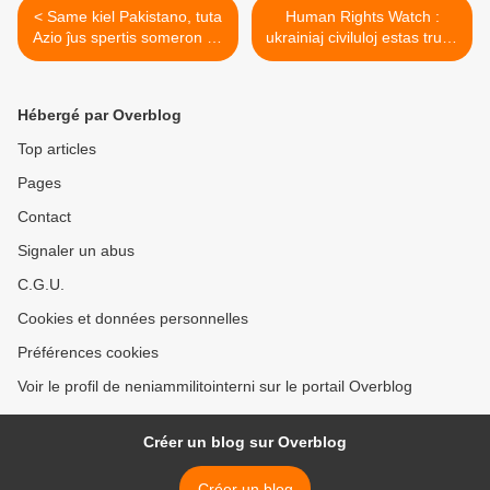
< Same kiel Pakistano, tuta
Human Rights Watch :
Azio ĵus spertis someron da
ukrainiaj civiluloj estas trude
klimataj katastrofoj
translokitaj al Rusio >
Hébergé par Overblog
Top articles
Pages
Contact
Signaler un abus
C.G.U.
Cookies et données personnelles
Préférences cookies
Voir le profil de neniammilitointerni sur le portail Overblog
Créer un blog sur Overblog
Créer un blog