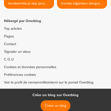
kondamnita je sep jaroj da
monda loĝantaro atingos 8
malliberejo, ĉar li denuncis
miliardojn da homoj, laŭ
la ofensivon kontraŭ
Unuiĝintaj Nacioj >
Ukrainio
Hébergé par Overblog
Top articles
Pages
Contact
Signaler un abus
C.G.U.
Cookies et données personnelles
Préférences cookies
Voir le profil de neniammilitointerni sur le portail Overblog
Créer un blog sur Overblog
Créer un blog