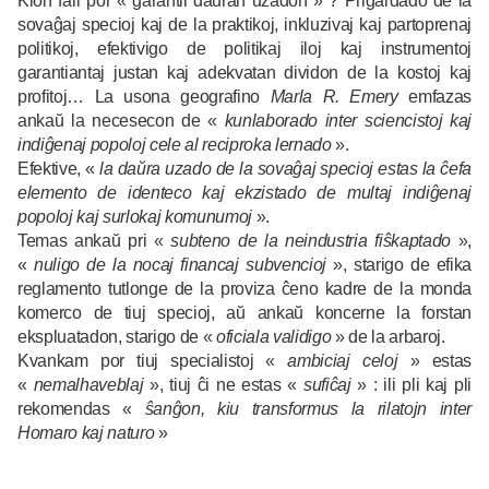
Kion fari por « garantii daŭran uzadon » ? Prigardado de la
sovaĝaj specioj kaj de la praktikoj, inkluzivaj kaj partoprenaj
politikoj, efektivigo de politikaj iloj kaj instrumentoj
garantiantaj justan kaj adekvatan dividon de la kostoj kaj
profitoj… La usona geografino
Marla R. Emery
emfazas
ankaŭ la necesecon de «
kunlaborado inter sciencistoj kaj
indiĝenaj popoloj cele al reciproka lernado
».
Efektive, «
la daŭra uzado de la sovaĝaj specioj estas la ĉefa
elemento de identeco kaj ekzistado de multaj indiĝenaj
popoloj kaj surlokaj komunumoj
».
Temas ankaŭ pri «
subteno de la neindustria fiŝkaptado
»,
«
nuligo de la nocaj financaj subvencioj
», starigo de efika
reglamento tutlonge de la proviza ĉeno kadre de la monda
komerco de tiuj specioj, aŭ ankaŭ koncerne la forstan
ekspluatadon, starigo de «
oficiala validigo
» de la arbaroj.
Kvankam por tiuj specialistoj «
ambiciaj celoj
» estas
«
nemalhaveblaj
», tiuj ĉi ne estas «
sufiĉaj
» : ili pli kaj pli
rekomendas «
ŝanĝon, kiu transformus la rilatojn inter
Homaro kaj naturo
»