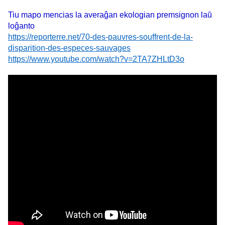
Tiu mapo mencias la averaĝan ekologian premsignon laŭ
loĝanto
https://reporterre.net/70-des-pauvres-souffrent-de-la-
disparition-des-especes-sauvages
https://www.youtube.com/watch?v=2TA7ZHLtD3o