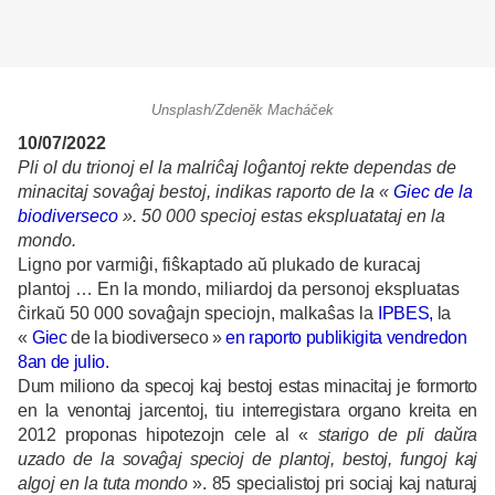
Unsplash/Zdeněk Macháček
10/07/2022
Pli ol du trionoj el la malriĉaj loĝantoj rekte dependas de
minacitaj sovaĝaj bestoj, indikas raporto de la «
Giec de la
biodiverseco
». 50 000 specioj estas ekspluatataj en la
mondo.
Ligno por varmiĝi, fiŝkaptado aŭ plukado de kuracaj
plantoj … En la mondo, miliardoj da personoj ekspluatas
ĉirkaŭ 50 000 sovaĝajn speciojn, malkaŝas la
IPBES
,
la
«
Giec
de la biodiverseco »
en raporto publikigita vendredon
8an de julio.
Dum miliono da specoj kaj bestoj estas minacitaj je formorto
en la venontaj jarcentoj, tiu interregistara organo kreita en
2012 proponas hipotezojn cele al «
starigo de pli daŭra
uzado de la sovaĝaj specioj de plantoj, bestoj, fungoj kaj
algoj en la tuta mondo
». 85 specialistoj pri sociaj kaj naturaj