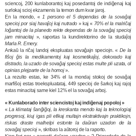
sciencoj, 200 kunlaborantoj kaj posedantoj de indiĝenaj kaj
surlokaj scioj ekzamenis la temon dum kvar jaroj.
En la mondo, «
1 persono el 5 dependas de la sovaĝaj
specioj por siaj havaĵoj kaj nutrado
» kaj «
70% el la malriĉaj
loĝantoj de la planedo rekte dependas de la sovaĝaj specioj
jam minacitaj
», raportas la kundirektorino de la studaĵoj
Marla R. Emery.
Ankaŭ la riĉaj landoj ekspluatas sovaĝajn speciojn. «
De la
fiŝoj ĝis la medikamentoj kaj kosmetikaĵoj, dekorado kaj
distrado, la uzado de sovaĝaj specioj estas multe pli uzata, ol
opinias plejparte de la homoj
».
La rezulto estas, ke 34% el la mondaj stokoj de sovaĝaj
marfiŝoj estas troekspluatataj, 449 specioj de ŝarkoj kaj rajoj
estas minacitaj same kiel 12% el la sovaĝaj arboj.
« Kunlaborado inter sciencistoj kaj indiĝenaj popoloj »
«
La klimataj ŝanĝiĝoj, la kreskanta mendo kaj la teknologiaj
progresoj, kiuj igas pli efikaj multajn ekstraktivajn praktikojn,
riskas draste malhelpi estonte la daŭran uzadon de la
sovaĝaj specioj
», skribas la aŭtoroj de la raporto.