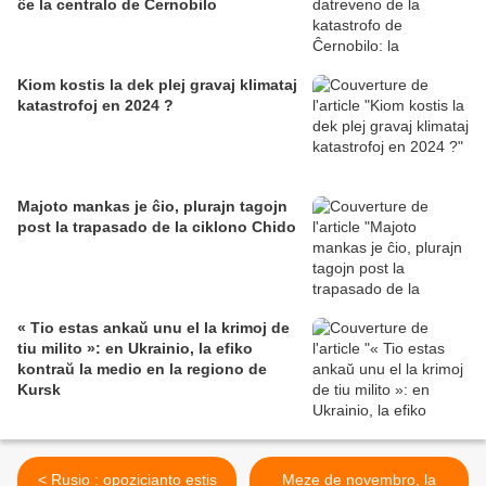
ĉe la centralo de Ĉernobilo
Kiom kostis la dek plej gravaj klimataj
katastrofoj en 2024 ?
Majoto mankas je ĉio, plurajn tagojn
post la trapasado de la ciklono Chido
« Tio estas ankaŭ unu el la krimoj de
tiu milito »: en Ukrainio, la efiko
kontraŭ la medio en la regiono de
Kursk
< Rusio : opozicianto estis
Meze de novembro, la