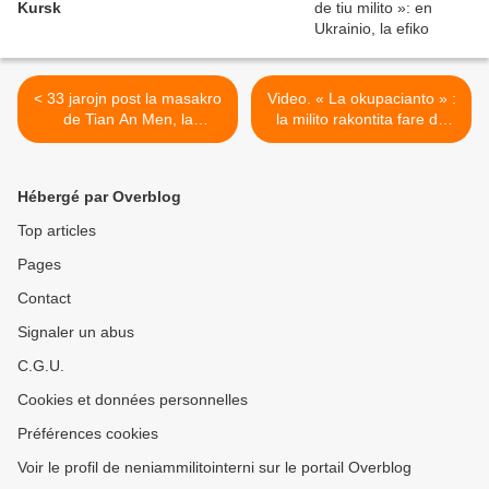
Kursk
< 33 jarojn post la masakro
Video. « La okupacianto » :
de Tian An Men, la
la milito rakontita fare de
memorfesto estas
telefono de rusia soldato >
silentigata
Hébergé par Overblog
Top articles
Pages
Contact
Signaler un abus
C.G.U.
Cookies et données personnelles
Préférences cookies
Voir le profil de neniammilitointerni sur le portail Overblog