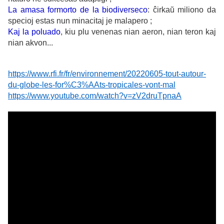
La amasa formorto de la biodiverseco
: ĉirkaŭ miliono da
specioj estas nun minacitaj je malapero ;
Kaj la poluado
, kiu plu venenas nian aeron, nian teron kaj
nian akvon...
https://www.rfi.fr/fr/environnement/20220605-tout-autour-
du-globe-les-for%C3%AAts-tropicales-vont-mal
https://www.youtube.com/watch?v=zV2druTpnaA