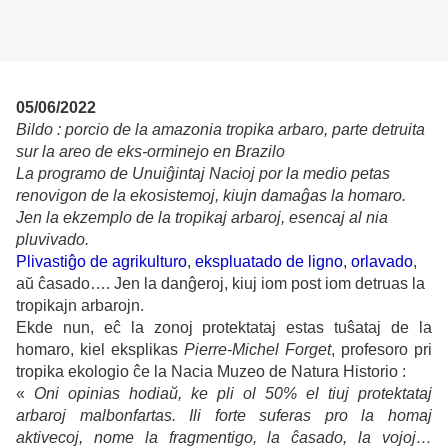
05/06/2022
Bildo : porcio de la amazonia tropika arbaro, parte detruita
sur la areo de eks-orminejo en Brazilo
La programo de Unuiĝintaj Nacioj por la medio petas
renovigon de la ekosistemoj, kiujn damaĝas la homaro.
Jen la ekzemplo de la tropikaj arbaroj, esencaj al nia
pluvivado.
Plivastiĝo de agrikulturo
,
ekspluatado de ligno
,
orlavado
,
aŭ ĉasado…. Jen la danĝeroj, kiuj iom post iom detruas la
tropikajn arbarojn.
Ekde nun, eĉ la zonoj protektataj estas tuŝataj de la
homaro, kiel eksplikas
Pierre-Michel Forget
, profesoro pri
tropika ekologio ĉe la Nacia Muzeo de Natura Historio :
«
Oni opinias hodiaŭ, ke pli ol 50% el tiuj protektataj
arbaroj malbonfartas. Ili forte suferas pro la homaj
aktivecoj, nome la fragmentigo, la ĉasado, la vojoj…