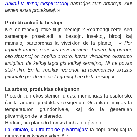
Ankaŭ la minaj ekspluatadoj
damaĝas tiujn arbarojn, kiuj
tamen estas protektataj
. »
Protekti ankaŭ la bestojn
Kiel do renovigi efike tiujn mediojn ? Rearbarigi certe, sed
samtempe protektadi la bestojn. Insektoj, birdoj kaj
mamuloj partoprenas la vivciklon de la plantoj : «
Por
replanti arbojn, necesas havi grenojn. Tamen, tiuj grenoj,
ofte situantaj en tropika arbaro, havas vivdaŭron ekstreme
limigitan, de kelkaj tagoj ĝis kelkaj semajnoj. Ni ne povas
stoki ilin. En la tropikaj regionoj, la regeneracio okazas
prioritate per disigo de la grenoj fare de la bestoj.
»
La arbaroj produktas oksigenon
Protekti tiun ekosistemon urĝas, memorigas la esploristo,
ĉar la arbaroj produktas oksigenon.
Ĝi
ankaŭ limigas la
temperaturon grundonivele, kaj do la ĝeneralan
plivarmiĝon de la planedo.
Hodiaŭ, nia planedo frontas trioblan urĝecon :
La klimato, kiu tro rapide plivarmiĝas
: la populacioj kaj la
naturo ne sukcesas adaptiĝi ;