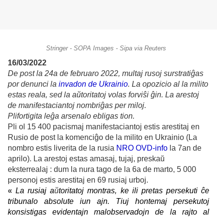
Stringer - SOPA Images - Sipa via Reuters
16/03/2022
De post la 24a de februaro 2022, multaj rusoj surstratiĝas
por denunci la
invadon de Ukrainio
. La opozicio al la milito
estas reala, sed la aŭtoritatoj volas forviŝi ĝin. La arestoj
de manifestaciantoj nombriĝas per miloj.
Plifortigita leĝa arsenalo ebligas tion.
Pli ol 15 400 pacismaj manifestaciantoj estis arestitaj en
Rusio de post la komenciĝo de la milito en Ukrainio (La
nombro estis liverita de la rusia
NRO OVD-info
la 7an de
aprilo). La arestoj estas amasaj, tujaj, preskaŭ
eksterrealaj : dum la nura tago de la 6a de marto, 5 000
personoj estis arestitaj en 69 rusiaj urboj.
«
La rusiaj a
ŭ
toritatoj montras, ke ili pretas persekuti ĉe
tribunalo absolute iun ajn. Tiuj hontemaj persekutoj
konsistigas evidentajn malobservadojn de la rajto al