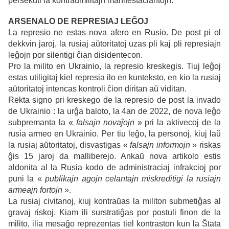
persekuti la kontraŭmilitajn manifestaciantojn.
ARSENALO DE REPRESIAJ LEĜOJ
La represio ne estas nova afero en Rusio. De post pi ol
dekkvin jaroj, la rusiaj aŭtoritatoj uzas pli kaj pli represiajn
leĝojn por silentigi ĉian disidentecon.
Pro la milito en Ukrainio, la represio kreskegis. Tiuj leĝoj
estas utiligitaj kiel represia ilo en kunteksto, en kio la rusiaj
aŭtoritatoj intencas kontroli ĉion diritan aŭ viditan.
Rekta signo pri kreskego de la represio de post la invado
de Ukrainio : la urĝa baloto, la 4an de 2022, de nova leĝo
subpremanta la «
falsajn novaĵojn
» pri la aktivecoj de la
rusia armeo en Ukrainio. Per tiu leĝo, la personoj, kiuj laŭ
la rusiaj aŭtoritatoj, disvastigas «
falsajn informojn
» riskas
ĝis 15 jaroj da malliberejo. Ankaŭ nova artikolo estis
aldonita al la Rusia kodo de administraciaj infrakcioj por
puni la «
publikajn agojn celantajn miskreditigi la rusiajn
armeajn fortojn
».
La rusiaj civitanoj, kiuj kontraŭas la militon submetiĝas al
gravaj riskoj. Kiam ili surstratiĝas por postuli finon de la
milito, ilia mesaĝo reprezentas tiel kontraston kun la Ŝtata