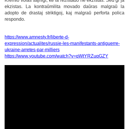
Kremlo volas ŝajnigi, ke la rezistado ne ekzistas. Sed ĝi ja
ekzistas. La kontraŭmilita movado daŭras malgraŭ la
adopto de drastaj striktigoj, kaj malgraŭ perforta polica
respondo.
https://www.amnesty.fr/liberte-d-
expression/actualites/russie-les-manifestants-antiguerre-
ukraine-arretes-par-milliers
https://www.youtube.com/watch?v=qWtYRZuqGZY