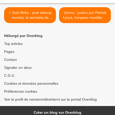
< Sud-Afriko : post detruaj
Usono : justico por Patrick
inundoj, la serĉadoj de
Lyoya, kongano murdita de
malaperintoj malfacilas
policisto >
Hébergé par Overblog
Top articles
Pages
Contact
Signaler un abus
C.G.U.
Cookies et données personnelles
Préférences cookies
Voir le profil de neniammilitointerni sur le portail Overblog
Créer un blog sur Overblog