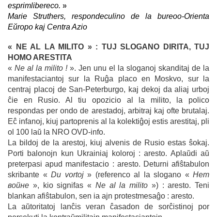
esprimlibereco.
»
Marie Struthers, respondeculino de la bureoo-Orienta
Eŭropo kaj Centra Azio
« NE AL LA MILITO » : TUJ SLOGANO DIRITA, TUJ
HOMO ARESTITA
«
Ne al la milito !
». Jen unu el la sloganoj skanditaj de la
manifestaciantoj sur la Ruĝa placo en Moskvo, sur la
centraj placoj de San-Peterburgo, kaj dekoj da aliaj urboj
ĉie en Rusio. Al tiu opozicio al la milito, la polico
respondas per ondo de arestadoj, arbitraj kaj ofte brutalaj.
Eĉ infanoj, kiuj partoprenis al la kolektiĝoj estis arestitaj, pli
ol 100 laŭ la NRO OVD-info.
La bildoj de la arestoj, kiuj alvenis de Rusio estas ŝokaj.
Porti balonojn kun Ukrainiaj koloroj : aresto. Aplaŭdi aŭ
preterpasi apud manifestacio : aresto. Deturni afiŝtabulon
skribante «
Du vortoj
» (referenco al la slogano «
Нет
войне
», kio signifas «
Ne al la milito
») : aresto. Teni
blankan afiŝtabulon, sen ia ajn protestmesaĝo : aresto.
La aŭtoritatoj lanĉis veran ĉasadon de sorĉistinoj por