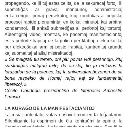
propagando, ke ili tuj estas celitaj de la sekurecaj fortoj. Ili
submetiĝas al gravaj monpunoj, administraciaj
enkarcerigoj, punaj persekutoj, kiuj kondukas al nejustaj
procesoj rapide plenumintaj en kelkaj minutoj, kaj arbitraj
kondamnoj. Ili ankaŭ submetiĝas al perfortoj kaj torturoj.
Aŭtentigitaj videoj montras, ke pacemaj manifestaciantoj
estis perforte frapitaj de la polico per klaboj, elektrokutitaj
per elektroŝokaj armiloj poste frapitaj, kuntrenitaj grunde
kaj submetitaj al aliaj mistraktadoj.
«
Se malgraŭ tiu teroro, oni plu povas vidi personojn, kiuj
surstratiĝas malgraŭ miloj da arestoj, tio ja emfazas la
foruzadon de la potenco, kaj la universalan bezonon de pli
bona respekto de Homaj rajtoj kaj de fundamentaj
liberecoj.
»
Cécile Coudriou, prezidantino de Internacia Amnestio
Francio
LA KURAĜO DE LA MANIFESTACIANTOJ
La rusiaj aŭtoritatoj volas enŝovi timon en la loĝantaron.
Silentigante la esprimon de ĉia kontraŭmilita opinio, la