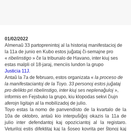
01/02/2022
Almenaŭ 33 partoprenintoj al la historiaj manifestacioj de
la 11a de junio en Kubo estos juĝataj ĉi-semajne pro
«
ribelinstigo
» ĉe la tribunalo de Havano, inter kiuj ses
estas malpli ol 18-jaraj, menciis lundon la grupo
Justicia 11J.
Antaŭ la 7a de februaro, estos organizata «
la proceso de
la manifestaciantoj de la Toyo. 33 personoj estos juĝataj
pro delikto pri ribelinstigo, inter kiuj ses neplenaĝuloj
»,
informis en Fejsbuko la grupo, kiu klopodas sekvi ĉiujn
aferojn ligitajn al la mobilizadoj de julio.
Toyo estas la nomo de panvendisto de la kvartalo de la
10a de oktobro, antaŭ kio interpuŝiĝoj okazis la 11a de
julio inter defendantoj kaj opoziciantoj al la registaro.
Veturiloj estis difektitaj kaj la ŝoseo kovrita per ŝtonoj kaj