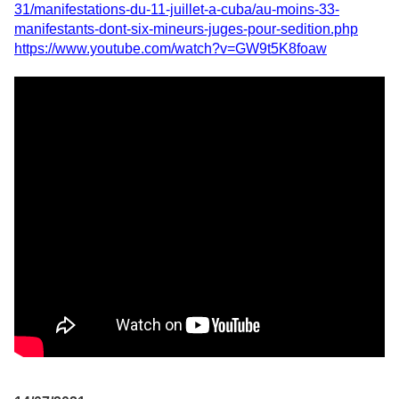
31/manifestations-du-11-juillet-a-cuba/au-moins-33-
manifestants-dont-six-mineurs-juges-pour-sedition.php
https://www.youtube.com/watch?v=GW9t5K8foaw