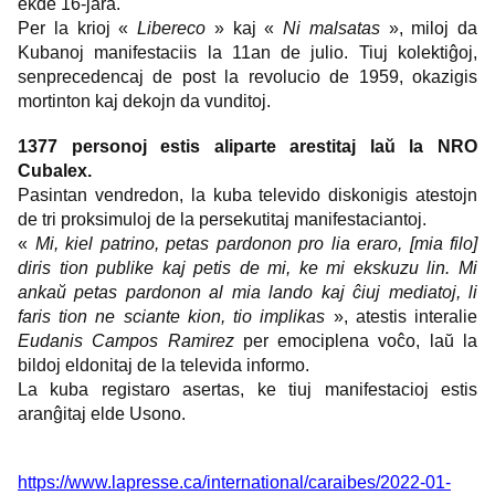
ekde 16-jara.
Per la krioj «
Libereco
» kaj «
Ni malsatas
», miloj da
Kubanoj manifestaciis la 11an de julio. Tiuj kolektiĝoj,
senprecedencaj de post la revolucio de 1959, okazigis
mortinton kaj dekojn da vunditoj.
1377 personoj estis aliparte arestitaj laŭ la NRO
Cubalex.
Pasintan vendredon, la kuba televido diskonigis atestojn
de tri proksimuloj de la persekutitaj manifestaciantoj.
«
Mi, kiel patrino, petas pardonon pro lia eraro, [mia filo]
diris tion publike kaj petis de mi, ke mi ekskuzu lin. Mi
ankaŭ petas pardonon al mia lando kaj ĉiuj mediatoj, li
faris tion ne sciante kion, tio implikas
», atestis interalie
Eudanis Campos Ramirez
per emociplena voĉo, laŭ la
bildoj eldonitaj de la televida informo.
La kuba registaro asertas, ke tiuj manifestacioj estis
aranĝitaj elde Usono.
https://www.lapresse.ca/international/caraibes/2022-01-