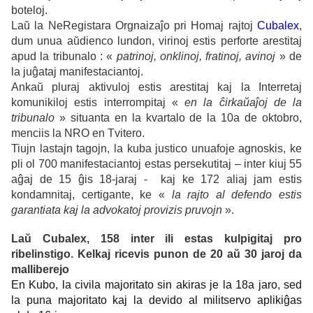
boteloj.
Laŭ la NeRegistara Orgnaizaĵo pri Homaj rajtoj
Cubalex
,
dum unua aŭdienco lundon, virinoj estis perforte arestitaj
apud la tribunalo : «
patrinoj, onklinoj, fratinoj, avinoj
» de
la juĝataj manifestaciantoj.
Ankaŭ pluraj aktivuloj estis arestitaj kaj la Interretaj
komunikiloj estis interrompitaj «
en la ĉirkaŭaĵoj de la
tribunalo
» situanta en la kvartalo de la 10a de oktobro,
menciis la NRO en Tvitero.
Tiujn lastajn tagojn, la kuba justico unuafoje agnoskis, ke
pli ol 700 manifestaciantoj estas persekutitaj – inter kiuj 55
aĝaj de 15 ĝis 18-jaraj - kaj ke 172 aliaj jam estis
kondamnitaj, certigante, ke «
la rajto al defendo estis
garantiata kaj la advokatoj provizis pruvojn
».
Laŭ Cubalex, 158 inter ili estas kulpigitaj pro
ribelinstigo. Kelkaj ricevis punon de 20 aŭ 30 jaroj da
malliberejo
En Kubo, la civila majoritato sin akiras je la 18a jaro, sed
la puna majoritato kaj la devido al militservo aplikiĝas