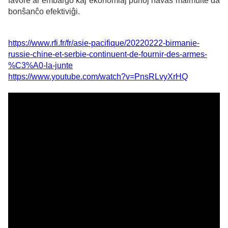
favore al embargo kaj ekonomiaj punoj havas malmulte da
bonŝanĉo efektiviĝi.
https://www.rfi.fr/fr/asie-pacifique/20220222-birmanie-
russie-chine-et-serbie-continuent-de-fournir-des-armes-
%C3%A0-la-junte
https://www.youtube.com/watch?v=PnsRLvyXrHQ