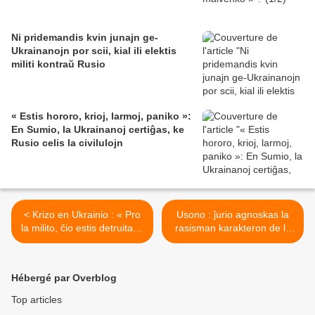
Ni pridemandis kvin junajn ge-
Ukrainanojn por scii, kial ili elektis
militi kontraŭ Rusio
« Estis hororo, krioj, larmoj, paniko »:
En Sumio, la Ukrainanoj certiĝas, ke
Rusio celis la civilulojn
< Krizo en Ukrainio : « Pro
Usono : ĵurio agnoskas la
la milito, ĉio estis detruita »,
rasisman karakteron de la
rakontas fiŝkaptisto de la
murdo de la nigrula
regiono Mariupolo
piedkuristo Ahmaud Arbery
>
Hébergé par Overblog
Top articles