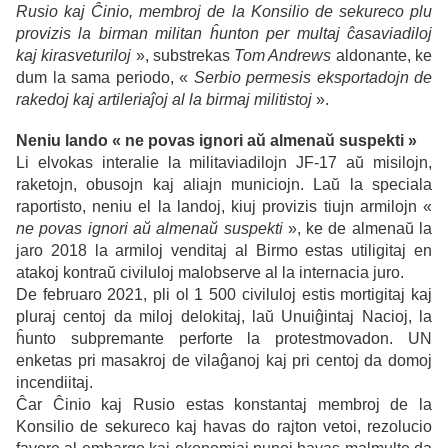
Rusio kaj Ĉinio, membroj de la Konsilio de sekureco plu
provizis la birman militan ĥunton per multaj ĉasaviadiloj
kaj kirasveturiloj
», substrekas
Tom Andrews
aldonante, ke
dum la sama periodo, «
Serbio permesis eksportadojn de
rakedoj kaj artileriaĵoj al la birmaj militistoj
».
Neniu lando « ne povas ignori aŭ almenaŭ suspekti »
Li elvokas interalie la militaviadilojn JF-17 aŭ misilojn,
raketojn, obusojn kaj aliajn municiojn. Laŭ la speciala
raportisto, neniu el la landoj, kiuj provizis tiujn armilojn «
ne povas ignori aŭ almenaŭ suspekti
», ke de almenaŭ la
jaro 2018 la armiloj venditaj al Birmo estas utiligitaj en
atakoj kontraŭ civiluloj malobserve al la internacia juro.
De februaro 2021, pli ol 1 500 civiluloj estis mortigitaj kaj
pluraj centoj da miloj delokitaj, laŭ Unuiĝintaj Nacioj, la
ĥunto subpremante perforte la protestmovadon. UN
enketas pri masakroj de vilaĝanoj kaj pri centoj da domoj
incendiitaj.
Ĉar Ĉinio kaj Rusio estas konstantaj membroj de la
Konsilio de sekureco kaj havas do rajton vetoi, rezolucio