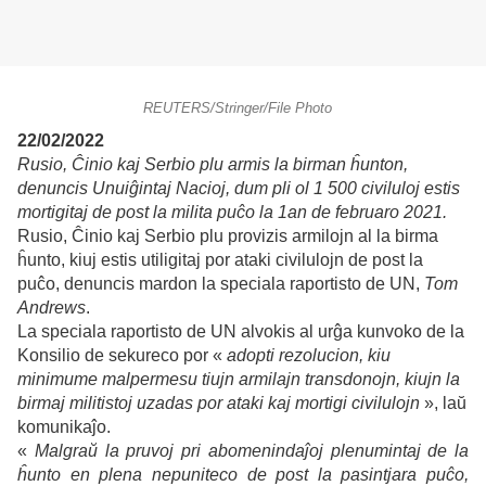
REUTERS/Stringer/File Photo
22/02/2022
Rusio, Ĉinio kaj Serbio plu armis la birman ĥunton,
denuncis Unuiĝintaj Nacioj, dum pli ol 1 500 civiluloj estis
mortigitaj de post la milita puĉo la 1an de februaro 2021.
Rusio, Ĉinio kaj Serbio plu provizis armilojn al la birma
ĥunto, kiuj estis utiligitaj por ataki civilulojn de post la
puĉo, denuncis mardon la speciala raportisto de UN,
Tom
Andrews
.
La speciala raportisto de UN alvokis al urĝa kunvoko de la
Konsilio de sekureco por «
adopti rezolucion, kiu
minimume malpermesu tiujn armilajn transdonojn, kiujn la
birmaj militistoj uzadas por ataki kaj mortigi civilulojn
», laŭ
komunikaĵo.
«
Malgraŭ la pruvoj pri abomenindaĵoj plenumintaj de la
ĥunto en plena nepuniteco de post la pasintjara puĉo,