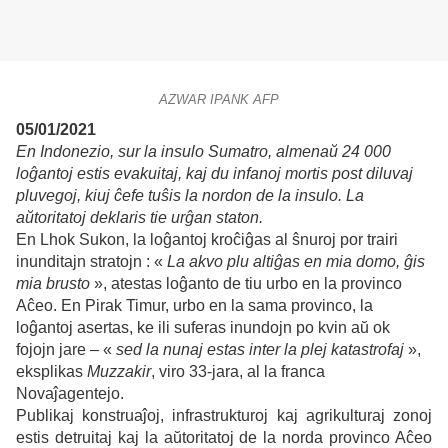
AZWAR IPANK AFP
05/01/2021
En Indonezio, sur la insulo Sumatro, almenaŭ 24 000
loĝantoj estis evakuitaj, kaj du infanoj mortis post diluvaj
pluvegoj, kiuj ĉefe tuŝis la nordon de la insulo. La
aŭtoritatoj deklaris tie urĝan staton.
En Lhok Sukon, la loĝantoj kroĉiĝas al ŝnuroj por trairi
inunditajn stratojn : «
La akvo plu altiĝas en mia domo, ĝis
mia brusto
», atestas loĝanto de tiu urbo en la provinco
Aĉeo. En Pirak Timur, urbo en la sama provinco, la
loĝantoj asertas, ke ili suferas inundojn po kvin aŭ ok
fojojn jare – «
sed la nunaj estas inter la plej katastrofaj
»,
eksplikas
Muzzakir
, viro 33-jara, al la franca
Novaĵagentejo.
Publikaj konstruaĵoj, infrastrukturoj kaj agrikulturaj zonoj
estis detruitaj kaj la aŭtoritatoj de la norda provinco Aĉeo