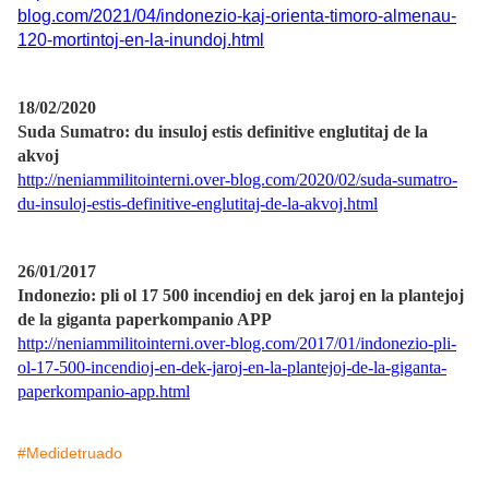
blog.com/2021/04/indonezio-kaj-orienta-timoro-almenau-
120-mortintoj-en-la-inundoj.html
18/02/2020
Suda Sumatro: du insuloj estis definitive englutitaj de la
akvoj
http://neniammilitointerni.over-blog.com/2020/02/suda-sumatro-
du-insuloj-estis-definitive-englutitaj-de-la-akvoj.html
26/01/2017
Indonezio: pli ol 17 500 incendioj en dek jaroj en la plantejoj
de la giganta paperkompanio APP
http://neniammilitointerni.over-blog.com/2017/01/indonezio-pli-
ol-17-500-incendioj-en-dek-jaroj-en-la-plantejoj-de-la-giganta-
paperkompanio-app.html
#Medidetruado