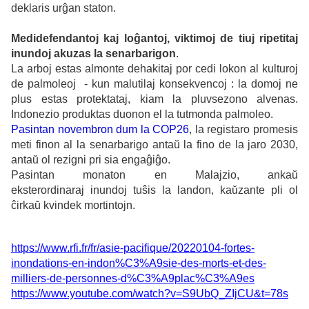
deklaris urĝan staton.
Medidefendantoj kaj loĝantoj, viktimoj de tiuj ripetitaj
inundoj akuzas la senarbarigon
.
La arboj estas almonte dehakitaj por cedi lokon al kulturoj
de palmoleoj - kun malutilaj konsekvencoj : la domoj ne
plus estas protektataj, kiam la pluvsezono alvenas.
Indonezio produktas duonon el la tutmonda palmoleo.
Pasintan novembron dum la COP26
, la registaro promesis
meti finon al la senarbarigo antaŭ la fino de la jaro 2030,
antaŭ ol rezigni pri sia engaĝiĝo.
Pasintan monaton en Malajzio, ankaŭ
eksterordinaraj inundoj tuŝis la landon, kaŭzante pli ol
ĉirkaŭ kvindek mortintojn.
https://www.rfi.fr/fr/asie-pacifique/20220104-fortes-
inondations-en-indon%C3%A9sie-des-morts-et-des-
milliers-de-personnes-d%C3%A9plac%C3%A9es
https://www.youtube.com/watch?v=S9UbQ_ZIjCU&t=78s