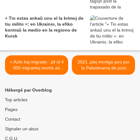
« Tio estas ankaŭ unu el la krimoj de
tiu milito »: en Ukrainio, la efiko
kontraŭ la medio en la regiono de
Kursk
< Azilo kaj migrado : pli ol 4
2021, plej mortiga jaro por
000 migrantoj mortis aŭ
la Palestinanoj de post
malaperis provante atingi
2014, laŭ B'Tselem >
Hispanion en 2021, laŭ
NeRegistara Organizaĵo
Hébergé par Overblog
Top articles
Pages
Contact
Signaler un abus
C.G.U.