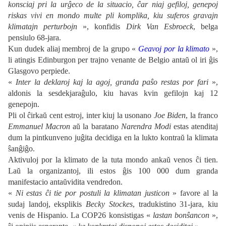
konsciaj pri la urĝeco de la situacio, ĉar niaj gefiloj, genepoj
riskas vivi en mondo multe pli komplika, kiu suferos gravajn
klimatajn perturbojn
», konfidis
Dirk Van Esbroeck
, belga
pensiulo 68-jara.
Kun dudek aliaj membroj de la grupo «
Geavoj por la klimato
»,
li atingis Edinburgon per trajno venante de Belgio antaŭ ol iri ĝis
Glasgovo perpiede.
«
Inter la deklaroj kaj la agoj, granda paŝo restas por fari
»,
aldonis la sesdekjaraĝulo, kiu havas kvin gefilojn kaj 12
genepojn.
Pli ol ĉirkaŭ cent estroj, inter kiuj la usonano
Joe Biden
, la franco
Emmanuel Macron
aŭ la baratano
Narendra Modi
estas atenditaj
dum la pintkunveno juĝita decidiga en la lukto kontraŭ la klimata
ŝanĝiĝo.
Aktivuloj por la klimato de la tuta mondo ankaŭ venos ĉi tien.
Laŭ la organizantoj, ili estos ĝis 100 000 dum granda
manifestacio antaŭvidita vendredon.
«
Ni estas ĉi tie por postuli la klimatan justicon
» favore al la
sudaj landoj, eksplikis
Becky Stockes
, tradukistino 31-jara, kiu
venis de Hispanio. La COP26 konsistigas «
lastan bonŝancon
»,