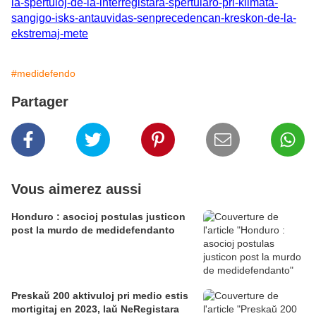
la-spertuloj-de-la-interregistara-spertularo-pri-klimata-
sangigo-isks-antauvidas-senprecedencan-kreskon-de-la-
ekstremaj-mete
#medidefendo
Partager
Vous aimerez aussi
Honduro : asocioj postulas justicon
post la murdo de medidefendanto
Preskaŭ 200 aktivuloj pri medio estis
mortigitaj en 2023, laŭ NeRegistara