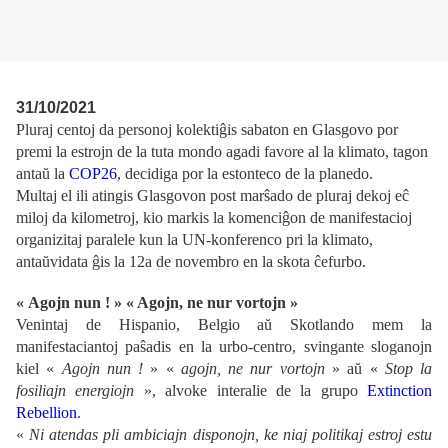
31/10/2021
Pluraj centoj da personoj kolektiĝis sabaton en Glasgovo por
premi la estrojn de la tuta mondo agadi favore al la klimato, tagon
antaŭ la
COP26
, decidiga por la estonteco de la planedo.
Multaj el ili atingis Glasgovon post marŝado de pluraj dekoj eĉ
miloj da kilometroj, kio markis la komenciĝon de manifestacioj
organizitaj paralele kun la UN-konferenco pri la klimato,
antaŭvidata ĝis la 12a de novembro en la skota ĉefurbo.
« Agojn nun ! » « Agojn, ne nur vortojn »
Venintaj de Hispanio, Belgio aŭ Skotlando mem la
manifestaciantoj paŝadis en la urbo-centro, svingante sloganojn
kiel «
Agojn nun !
» «
agojn, ne nur vortojn
» aŭ «
Stop la
fosiliajn energiojn
», alvoke interalie de la grupo
Extinction
Rebellion
.
«
Ni atendas pli ambiciajn disponojn, ke niaj politikaj estroj estu