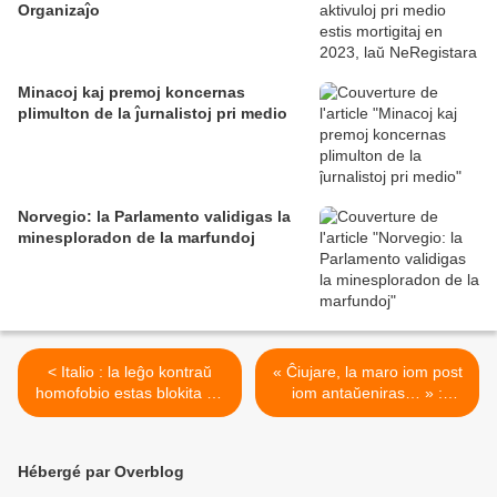
Organizaĵo
Minacoj kaj premoj koncernas
plimulton de la ĵurnalistoj pri medio
Norvegio: la Parlamento validigas la
minesploradon de la marfundoj
< Italio : la leĝo kontraŭ
« Ĉiujare, la maro iom post
homofobio estas blokita de
iom antaŭeniras… » :
la Senato
Gambio estas vundebla
fronte al la klimata ŝanĝiĝo
>
Hébergé par Overblog