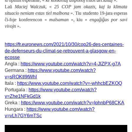
ŝi opiniis esperante, «
ke konkretaj disponoj estos deciditaj
».
Laŭ
Maciej Walczuk
, «
25 COP jam okazis, kaj la klimata
situacio neniam estas tiel malbona
». Tiu studento 19-jara esperas
ĉi-foje konferencon «
malsaman
», kiu «
engaĝiĝas por savi
vivojn
».
https://fr.euronews.com/2021/10/30/cop26-des-centaines-
de-defenseurs-du-climat-se-retrouvent-a-glasgow-en-
ecosse
Angla :
https://www.youtube.com/watch?v=4-JlZPX-g7A
Germana :
https://www.youtube.com/watch?
v=sROKtl9tWhI
Itala :
https://www.youtube.com/watch?v=-whhcbEZKOQ
Portugala :
https://www.youtube.com/watch?
v=Zhe1NFkGd1k
Greka :
https://www.youtube.com/watch?v=lphnbP68CKA
Hungara :
https://www.youtube.com/watch?
v=vLh7GY6mTSc