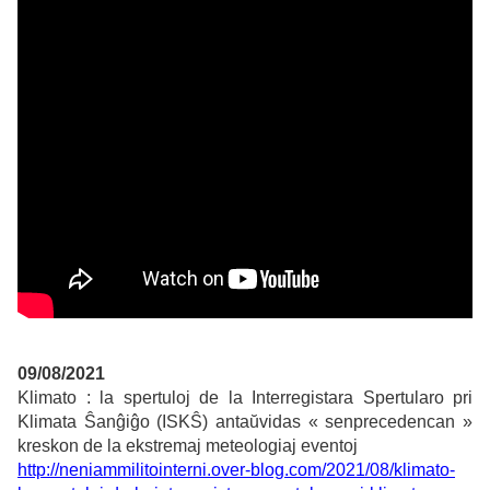
09/08/2021
Klimato : la spertuloj de la Interregistara Spertularo pri
Klimata Ŝanĝiĝo (ISKŜ) antaŭvidas « senprecedencan »
kreskon de la ekstremaj meteologiaj eventoj
http://neniammilitointerni.over-blog.com/2021/08/klimato-