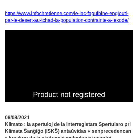
https://www.infochretienne.com/le-lac-faguibine-englouti-
par-le-desert-au-tchad-la-population-contrainte-a-lexode/
09/08/2021
Klimato : la spertuloj de la Interregistara Spertularo pri
Klimata Ŝanĝiĝo (ISKŜ) antaŭvidas « senprecedencan
» kreskon de la ekstremaj meteologiaj eventoj