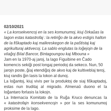
02/10/2021
« La konsekvencoj en la ses komunumoj, kiuj ĉirkaŭas la
lagon estas katastrofaj : la retiriĝo de la akvo estigis halton
de la fiŝkaptado kaj malkreskegon de la paŝtistaj kaj
agrikulturaj aktivecoj. La sablo englutas la loĝejojn de la
vilaĝoj
Bilal Bancor, Bintagoungou kaj Mbouna »
Jam en la 1970-aj jaroj, la lago Figuibine en Ĉado
komencis sekiĝi post longaj periodoj da sekeco.
Nun, 50
jarojn poste, ĝiaj etendiĝoj de akvo kaj de kultiveblaj teroj,
kiuj randis ĝin lasis la lokon al dunoj.
La loĝantoj, kiuj vivis per la produktoj de siaj fiŝkaptadoj,
estas nun truditaj al migrado. Almenaŭ duono el la
loĝantaro forlasis la lokojn.
La Internacia Komitato de la Ruĝa Kruco denuncas la
«
katastrofajn konsekvencojn
» por la ses komunumoj
proksime de la lago.