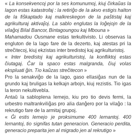
«
La konsekvencoj por la ses komunumoj, kiuj ĉirkaŭas la
lagon estas katastrofaj :
la retiriĝo de la akvo estigis halton
de la fiŝkaptado kaj malkreskegon de la paŝtistaj kaj
agrikulturaj aktivaĵoj. La sablo englutas la loĝejojn de la
vilaĝoj
Bilal Bancor, Bintagoungou kaj Mbouna
»
Mahamadou Ousmane
estas terkultivisto. Li observas la
engluton de la lago fare de la dezerto, kaj atestas pri la
streĉitecoj, kiuj ekzistas inter bredistoj kaj agrikulturistoj.
«
Inter bredistoj kaj agrikulturistoj, la konfliktoj estas
ĉiutagaj.
Ĉar la spaco estas malgranda, ĉiuj volas
ekspluati ĝin. Tio kaŭzas streĉitecon
»
Pro la senakviĝo de la lago, gaso ellasiĝas nun de la
grundo kaj bruligas la kelkajn arbojn, kiuj rezistis. Tio igas
la teron nekultivebla.
Antaŭ la sabloplena lernejo, kiu pro tio devis fermi, la
urbestro maltrankviliĝas pro alia danĝero por la vilaĝo : la
rekrutigo fare de la armitaj grupoj.
«
Ĝi estis lernejo je proksimume 400 lernantoj. 400
lernantoj, tio signifas tutan generacion.
Generacio perdita,
generacio preparita jen al migrado jen al rekrutigo
»