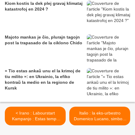
Kiom kostis la dek plej gravaj klimataj
katastrofoj en 2024 ?
Majoto mankas je ĉio, plurajn tagojn
post la trapasado de la ciklono Chido
« Tio estas ankaŭ unu el la krimoj de
tiu milito »: en Ukrainio, la efiko
kontraŭ la medio en la regiono de
Kursk
< Irano : Labourstart
Italio : la eks-urbestro
Kampanjo : Estas tempo
Domenico Lucano, simbola
agnoski la sendependajn
figuro pri akceptado de la
sindikatojn
migrantoj, estis kondamnita