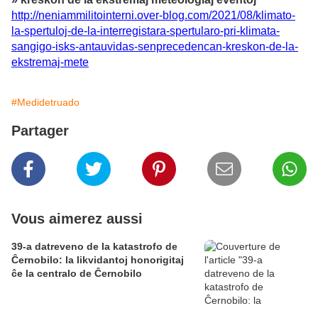
http://neniammilitointerni.over-blog.com/2021/08/klimato-
la-spertuloj-de-la-interregistara-spertularo-pri-klimata-
sangigo-isks-antauvidas-senprecedencan-kreskon-de-la-
ekstremaj-mete
#Medidetruado
Partager
Vous aimerez aussi
39-a datreveno de la katastrofo de
Ĉernobilo: la likvidantoj honorigitaj
ĉe la centralo de Ĉernobilo