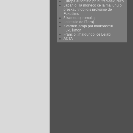
Eŭropa aŭtoritato pri nutrad-sekureco
Japanio : la morteco ĉe la maljunuloj
preskaŭ triobliĝis proksime de
Fukuŝimo
5 kameraoj rompitaj
La insulo de l'floroj
Kvardek jarojn por malkonstrui
Fukuŝimon.
Francio : maldungoj ĉe Leĵabi
ACTA