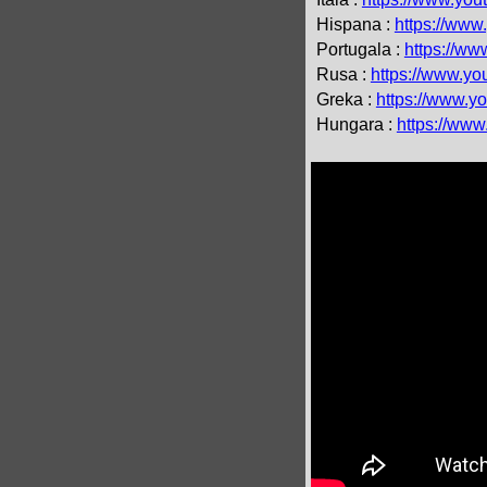
Hispana :
https://ww
Portugala :
https://w
Rusa :
https://www.y
Greka :
https://www.
Hungara :
https://ww