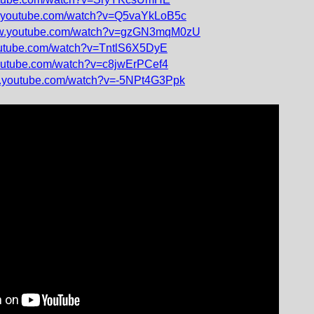
w.youtube.com/watch?v=Q5vaYkLoB5c
ww.youtube.com/watch?v=gzGN3mqM0zU
outube.com/watch?v=TntlS6X5DyE
youtube.com/watch?v=c8jwErPCef4
w.youtube.com/watch?v=-5NPt4G3Ppk