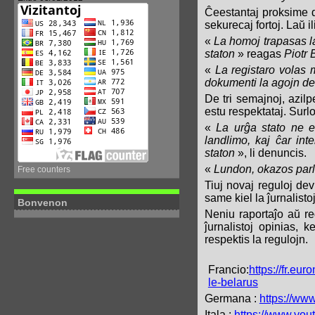
Ĉeestantaj proksime d
sekurecaj fortoj. Laŭ i
«
La homoj trapasas la
staton
» reagas
Piotr 
«
La registaro volas m
dokumenti la agojn de 
De tri semajnoj, azilpe
estu respektataj. Surl
«
La urĝa stato ne e
landlimo, kaj ĉar int
staton
», li denuncis.
«
Lundon, okazos parla
Free counters
Tiuj novaj reguloj dev
same kiel la ĵurnalistoj
Bonvenon
Neniu raportaĵo aŭ re
ĵurnalistoj opinias, 
respektis la regulojn.
Francio:
https://fr.eu
le-belarus
Germana :
https://w
Itala :
https://www.y