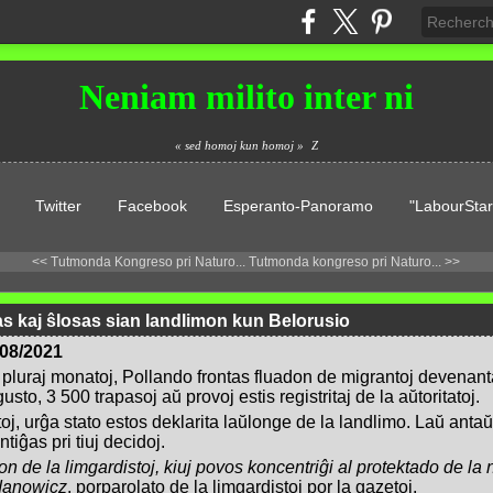
Neniam milito inter ni
« sed homoj kun homoj »
Z
Twitter
Facebook
Esperanto-Panoramo
"LabourStar
<< Tutmonda Kongreso pri Naturo...
Tutmonda kongreso pri Naturo... >>
as kaj ŝlosas sian landlimon kun Belorusio
/08/2021
pluraj monatoj, Pollando frontas fluadon de migrantoj devenant
usto, 3 500 trapasoj aŭ provoj estis registritaj de la aŭtoritatoj.
toj, urĝa stato estos deklarita laŭlonge de la landlimo. Laŭ anta
ntiĝas pri tiuj decidoj.
ron de la limgardistoj, kiuj povos koncentriĝi al protektado de la
danowicz
, porparolato de la limgardistoj por la gazetoj.