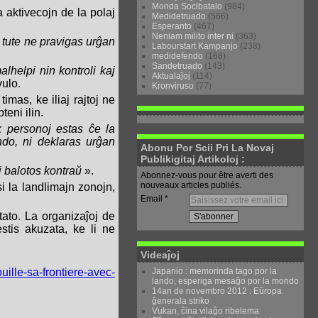
Monda Socibatalo
(984)
 aktivecojn de la polaj
Medidetruado
(566)
Esperanto
(467)
Neniam milito inter ni
(363)
d tute ne pravigas urĝan
Labourstart Kampanjo
(238)
medidefendo
(168)
Sandetruado
(143)
alhelpi nin kontroli kaj
Aktualaĵoj
(114)
ktivulo.
Kronviruso
(77)
imas, ke iliaj rajtoj ne
ubteni ilin.
k personoj estas ĉe la
ando, ni deklaras urĝan
Abonu Por Scii Pri La Novaj
Publikigitaj Artikoloj :
j balotos kontraŭ
».
Abonnez-vous pour être averti des
nouveaux articles publiés.
si la landlimajn zonojn,
Email
tato. La organizaĵoj de
estis akuzata, ke li ne
Videaĵoj
Japanio : memorinda tago por la
ille-sa-frontiere-avec-
lando, esperiga mesaĝo por la mondo
14an de novembro 2012 : Eŭropa
ĝenerala striko
Vukan, ĉina vilaĝo ribelema