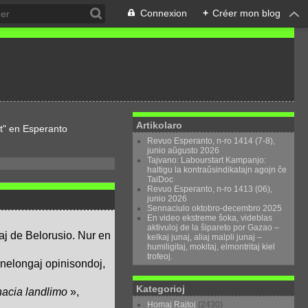
Connexion
+
Créer mon blog
Artikolaro
t" en Esperanto
Revuo Esperanto, n-ro 1414 (7-8),
junio aŭgusto 2026
Tajvano: Labourstart Kampanjo:
haltigu la kontraŭsindikatajn agojn ĉe
TaiDoc
Revuo Esperanto, n-ro 1413 (06),
junio 2026
Sennaciulo oktobro-decembro 2025
En video ekstreme ŝoka, videblas
aktivuloj de la ŝipareto por Gazao –
aj de Belorusio. Nur en
kelkaj junaj, aliaj malpli junaj –
humiligitaj, mokitaj, elmontritaj kiel
trofeoj.
ŭnelongaj opinisondoj,
Kategorioj
 nacia landlimo
»,
Homaj Rajtoj
(2430)