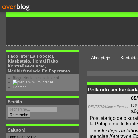
Paco Inter La Popoloj,
Akceptejo
Kontakto
Klasbatalo, Homaj Rajtoj,
Kontraŭseksismo,
Medidefendado En Esperanto...
Blog
: Neniam milito inter ni
Contact
Pollando sin barikad
05
Serĉilo
De 
REUTERS/Kacper Pempel
aŭg
Post starigo de pikdra
la Poloj plimulte konte
Saluton!
Tio «
faciligos la labo
mencias
Katarzyna Z
Ekde 03/01/2012