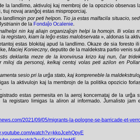
e la landlimo, aktivuloj kaj membroj de la opozicio observas la
li, tiuj novaj aranĝoj estas misproporciaj.
 landlimojn por peti helpon. Tio ja estas malfacila situacio, se
Bystrianin
de la
Fondaĵo Ocalenie
.
alhelpi nin kaj aliajn organizaĵojn helpi la homojn. Ili volas m
la registaro, kiam la leĝo estas malobservata
», aldonas la a
tantoj estas blokitaj apud la landlimo. Okaze de sia foresto ili t
oke,
Maciej Konieczny
, deputito de la maldekstra partio venis s
stis deklarita meze de la kronvirusa krizo kaj nun, ĉar tride
er miloj da personoj, kelkaj centoj volas peti azilon en Poll
menta sesio pri la urĝa stato, kaj kompreneble la maldekstrulo
igas la aktivulojn kaj la membrojn de la politika opozicio forla
.
gistrado estas permesita en la aeroj koncernataj de la urĝa s
ke la registaro limigas la aliron al informado. Ĵurnalisto jam 
ronews.com/2021/09/05/migrants-la-pologne-se-barricade-et-verrou
ww.youtube.com/watch?v=kkoJcehQpyE
outube.com/watch?v=SryYKcsUmHE