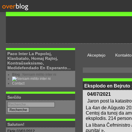
Paco Inter La Popoloj,
Akceptejo
Kontakto
Klasbatalo, Homaj Rajtoj,
Kontraŭseksismo,
Medidefendado En Esperanto...
Blog
: Neniam milito inter ni
Contact
Eksplodo en Bejruto :
04/07/2021
Serĉilo
Jaron post la katastro
La 4an de Aŭgusto 2020
Centoj da tunoj da amo
eksplodis. 214 personoj
Saluton!
La libana Ĉefministro
punitaj
».
Ekde 03/01/2012