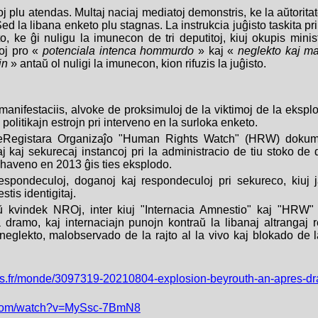
j plu atendas. Multaj naciaj mediatoj demonstris, ke la aŭtoritato
ed la libana enketo plu stagnas. La instrukcia juĝisto taskita pr
o, ke ĝi nuligu la imunecon de tri deputitoj, kiuj okupis minis
oj pro «
potenciala intenca hommurdo
» kaj «
neglekto kaj m
jn
» antaŭ ol nuligi la imunecon, kion rifuzis la juĝisto.
manifestaciis, alvoke de proksimuloj de la viktimoj de la ekspl
a politikajn estrojn pri interveno en la surloka enketo.
NeRegistara Organizaĵo "Human Rights Watch" (HRW) dokum
j kaj sekurecaj instancoj pri la administracio de tiu stoko de 
a haveno en 2013 ĝis ties eksplodo.
espondeculoj, doganoj kaj respondeculoj pri sekureco, kiuj ja
estis identigitaj.
ŭ kvindek NROj, inter kiuj "Internacia Amnestio" kaj "HRW"
dramo, kaj internaciajn punojn kontraŭ la libanaj altrangaj r
 neglekto, malobservado de la rajto al la vivo kaj blokado de l
es.fr/monde/3097319-20210804-explosion-beyrouth-an-apres-dr
.com/watch?v=MySsc-7BmN8