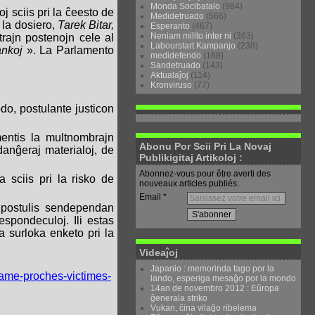
Monda Socibatalo
(984)
j sciis pri la ĉeesto de
Medidetruado
(566)
i la dosiero,
Tarek Bitar,
Esperanto
(467)
Neniam milito inter ni
(363)
trajn postenojn cele al
Labourstart Kampanjo
(238)
ankoj
». La Parlamento
medidefendo
(168)
Sandetruado
(143)
Aktualaĵoj
(114)
Kronviruso
(77)
odo, postulante justicon
entis la multnombrajn
Abonu Por Scii Pri La Novaj
danĝeraj materialoj, de
Publikigitaj Artikoloj :
Abonnez-vous pour être averti des
 sciis pri la risko de
nouveaux articles publiés.
Email
 postulis sendependan
espondeculoj. Ili estas
a surloka enketo pri la
Videaĵoj
Japanio : memorinda tago por la
ame-proches-victimes-
lando, esperiga mesaĝo por la mondo
14an de novembro 2012 : Eŭropa
ĝenerala striko
Vukan, ĉina vilaĝo ribelema