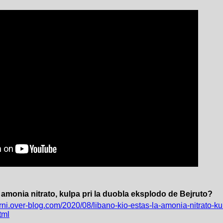
 amonia nitrato, kulpa pri la duobla eksplodo de Bejruto?
erni.over-blog.com/2020/08/libano-kio-estas-la-amonia-nitrato-ku
tml