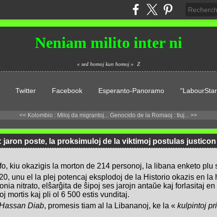
Neniam milito inter ni
« sed homoj kun homoj »
Z
Twitter
Facebook
Esperanto-Panoramo
"LabourStar
<< Kolombio : Miloj da migrantoj...
Genocido de la Romaoj : tiuj... >>
 jaron poste, la proksimuloj de la viktimoj postulas justicon
fo, kiu okazigis la morton de 214 personoj, la libana enketo plu
, unu el la plej potencaj eksplodoj de la Historio okazis en la
nia nitrato, elŝarĝita de ŝipoj ses jarojn antaŭe kaj forlasitaj 
 mortis kaj pli ol 6 500 estis vunditaj.
Hassan Diab
, promesis tiam al la Libananoj, ke la «
kulpintoj pr