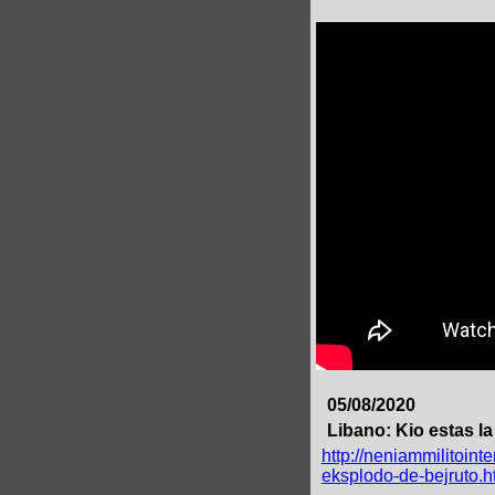
05/08/2020
Libano: Kio estas la
http://neniammilitoint
eksplodo-de-bejruto.h