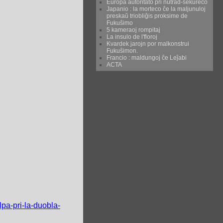
Eŭropa aŭtoritato pri nutrad-sekureco
Japanio : la morteco ĉe la maljunuloj
preskaŭ triobliĝis proksime de
Fukuŝimo
5 kameraoj rompitaj
La insulo de l'floroj
Kvardek jarojn por malkonstrui
Fukuŝimon.
Francio : maldungoj ĉe Leĵabi
ACTA
lpa-pri-la-duobla-