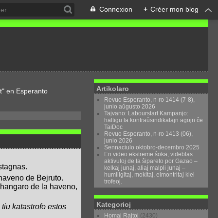
Connexion
+
Créer mon blog
Artikolaro
t" en Esperanto
Revuo Esperanto, n-ro 1414 (7-8),
junio aŭgusto 2026
Tajvano: Labourstart Kampanjo:
haltigu la kontraŭsindikatajn agojn ĉe
TaiDoc
Revuo Esperanto, n-ro 1413 (06),
junio 2026
Sennaciulo oktobro-decembro 2025
En video ekstreme ŝoka, videblas
aktivuloj de la ŝipareto por Gazao –
 stagnas.
kelkaj junaj, aliaj malpli junaj –
humiligitaj, mokitaj, elmontritaj kiel
 haveno de Bejruto.
trofeoj.
en hangaro de la haveno,
Kategorioj
i tiu katastrofo estos
Homaj Rajtoj
(2430)