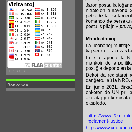
Jaron poste, la loĝanto
nitrato en la haveno. S
petis de la Parlament
komenco de persekut
postulis pliajn «
pruvo
Manifestacioj
La libananoj multfoje 
kaj veron. Ili akuzas l
En sia raporto, la 
mankojn de la politika
post ĝia depono en l
Free counters
Dekoj da registaraj r
danĝero, laŭ la NRO, 
Bonvenon
En junio 2021, ĉirka
enketon de UN pri la 
akuzitaj pri kriminala
eksplodo.
https://www.20minut
reclament-justice
https://www.youtube